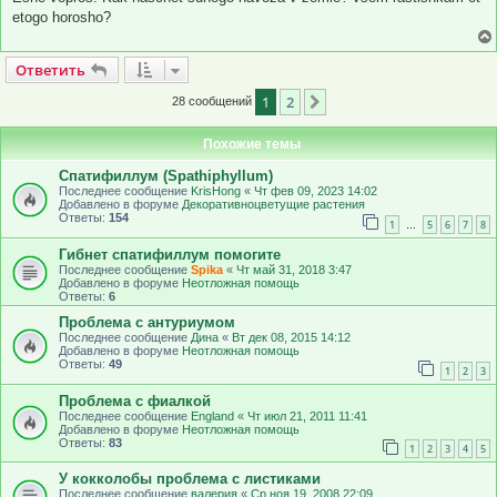
etogo horosho?
Ответить
О
т
в
е
т
и
т
ь
1
2
След.
28 сообщений
Похожие темы
Спатифиллум (Spathiphyllum)
Последнее сообщение
KrisHong
«
Чт фев 09, 2023 14:02
Добавлено в форуме
Декоративноцветущие растения
Ответы:
154
1
5
6
7
8
…
Гибнет спатифиллум помогите
Последнее сообщение
Spika
«
Чт май 31, 2018 3:47
Добавлено в форуме
Неотложная помощь
Ответы:
6
Проблема с антуриумом
Последнее сообщение
Дина
«
Вт дек 08, 2015 14:12
Добавлено в форуме
Неотложная помощь
Ответы:
49
1
2
3
Проблема с фиалкой
Последнее сообщение
Еngland
«
Чт июл 21, 2011 11:41
Добавлено в форуме
Неотложная помощь
Ответы:
83
1
2
3
4
5
У кокколобы проблема с листиками
Последнее сообщение
валерия
«
Ср ноя 19, 2008 22:09