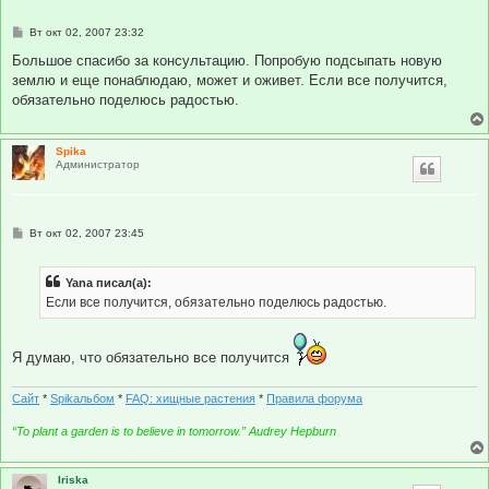
С
Вт окт 02, 2007 23:32
о
о
Большое спасибо за консультацию. Попробую подсыпать новую
б
землю и еще понаблюдаю, может и оживет. Если все получится,
щ
е
обязательно поделюсь радостью.
н
и
е
Spika
Администратор
С
Вт окт 02, 2007 23:45
о
о
б
Yana писал(а):
щ
е
Если все получится, обязательно поделюсь радостью.
н
и
е
Я думаю, что обязательно все получится
Сайт
*
Spikальбом
*
FAQ: хищные растения
*
Правила форума
“To plant a garden is to believe in tomorrow.” Audrey Hepburn
Iriska