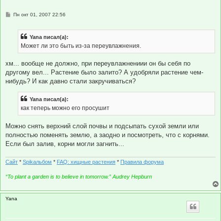
С
Пн окт 01, 2007 22:56
о
о
б
Yana писал(а):
щ
е
Может ли это быть из-за переувлажнения.
н
и
е
хм... вообще не должно, при переувлажнениии он бы себя по
другому вел... Растение было залито? А удобряли растение чем-
нибудь? И как давно стали закручиваться?
Yana писал(а):
как теперь можно его просушит
Можно снять верхний слой почвы и подсыпать сухой земли или
полностью поменять землю, а заодно и посмотреть, что с корнями.
Если был залив, корни могли загнить...
Сайт
*
Spikальбом
*
FAQ: хищные растения
*
Правила форума
“To plant a garden is to believe in tomorrow.” Audrey Hepburn
Yana