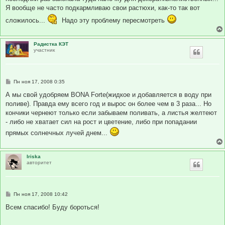
и
Я вообще не часто подкармливаю свои растюхи, как-то так вот
е
сложилось...
Надо эту проблему пересмотреть
Радистка КЭТ
участник
С
Пн ноя 17, 2008 0:35
о
о
А мы свой удобряем BONA Forte(жидкое и добавляется в воду при
б
поливе). Правда ему всего год и вырос он более чем в 3 раза... Но
щ
е
кончики чернеют только если забываем поливать, а листья желтеют
н
- либо не хватает сил на рост и цветение, либо при попадании
и
е
прямых солнечных лучей днем...
Iriska
авторитет
С
Пн ноя 17, 2008 10:42
о
о
Всем спасибо! Буду бороться!
б
щ
е