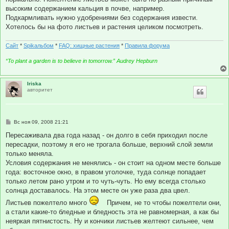
высоким содержанием кальция в почве, например.
Подкармливать нужно удобрениями без содержания извести.
Хотелось бы на фото листьев и растения целиком посмотреть.
Сайт
*
Spikальбом
*
FAQ: хищные растения
*
Правила форума
“To plant a garden is to believe in tomorrow.” Audrey Hepburn
Iriska
авторитет
С
Вс ноя 09, 2008 21:21
о
о
Пересаживала два года назад - он долго в себя приходил после
б
пересадки, поэтому я его не трогала больше, верхний слой земли
щ
е
только меняла.
н
Условия содержания не менялись - он стоит на одном месте больше
и
е
года: восточное окно, в правом уголочке, туда солнце попадает
только летом рано утром и то чуть-чуть. Но ему всегда столько
солнца доставалось. На этом месте он уже раза два цвел.
Листьев пожелтело много
Причем, не то чтобы пожелтели они,
а стали какие-то бледные и бледность эта не равномерная, а как бы
неяркая пятнистость. Ну и кончики листьев желтеют сильнее, чем