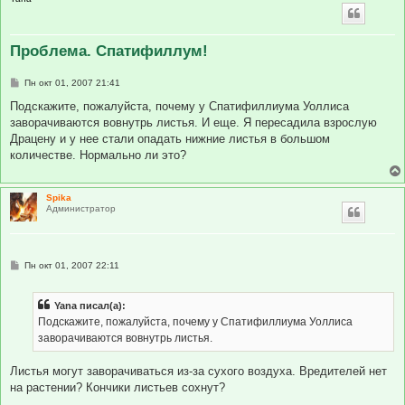
Проблема. Спатифиллум!
С
Пн окт 01, 2007 21:41
о
о
Подскажите, пожалуйста, почему у Спатифиллиума Уоллиса
б
заворачиваются вовнутрь листья. И еще. Я пересадила взрослую
щ
е
Драцену и у нее стали опадать нижние листья в большом
н
количестве. Нормально ли это?
и
е
Spika
Администратор
С
Пн окт 01, 2007 22:11
о
о
б
Yana писал(а):
щ
е
Подскажите, пожалуйста, почему у Спатифиллиума Уоллиса
н
заворачиваются вовнутрь листья.
и
е
Листья могут заворачиваться из-за сухого воздуха. Вредителей нет
на растении? Кончики листьев сохнут?