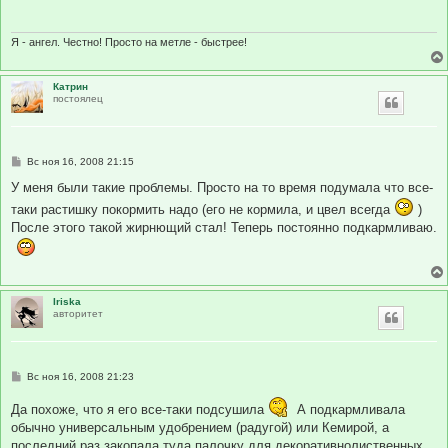
щ
е
н
и
Я - ангел. Честно! Просто на метле - быстрее!
е
Катрин
постоялец
С
Вс ноя 16, 2008 21:15
о
о
У меня были такие проблемы. Просто на то время подумала что все-
б
таки растишку покормить надо (его не кормила, и цвел всегда
)
щ
е
После этого такой жирнющий стал! Теперь постоянно подкармливаю.
н
и
е
Iriska
авторитет
С
Вс ноя 16, 2008 21:23
о
о
Да похоже, что я его все-таки подсушила
А подкармливала
б
щ
обычно универсальным удобрением (радугой) или Кемирой, а
е
последний раз закопала туда палочку для декоративнолиственных...
н