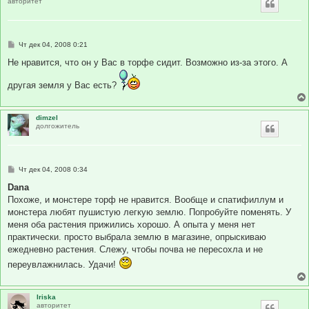
авторитет
С
Чт дек 04, 2008 0:21
о
о
Не нравится, что он у Вас в торфе сидит. Возможно из-за этого. А
б
щ
другая земля у Вас есть?
е
н
и
е
dimzel
долгожитель
С
Чт дек 04, 2008 0:34
о
о
Dana
б
Похоже, и монстере торф не нравится. Вообще и спатифиллум и
щ
е
монстера любят пушистую легкую землю. Попробуйте поменять. У
н
меня оба растения прижились хорошо. А опыта у меня нет
и
е
практически. просто выбрала землю в магазине, опрыскиваю
ежедневно растения. Слежу, чтобы почва не пересохла и не
переувлажнилась. Удачи!
Iriska
авторитет