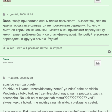
С
Чт дек 04, 2008 11:14
о
о
Dana
, торф при поливе очень плохо промокает - бывает так, что по
б
краям горшка все сливается не промачивая середину. То, что у
щ
е
листьев коричневые кончики - может быть признаком пересушки (у
н
меня такие проблемы были со спатифиллумом). Попробуйте все-таки
и
е
пересадить в другую землю. Удачи!
Я - ангел. Честно! Просто на метле - быстрее!
Dana
участник
С
Чт дек 04, 2008 22:34
о
о
spasibo vam za otvety.
б
Ya zhivu v Livane. raznovidnostey zemel' ya zdes' eshe ne videla.
щ
е
Prodaetsya tolko torf. est' zemlya obychnaya, sama privozila. zavtra
н
peresazhu. No kak oni v magazinah rastut????????????? ved' i
и
е
skvoznyaki, i holod, i ne molitsya na nih nikto. i prekrasno cvetut.
Eshe vopros. Kak naschet suhogo navoza v zemle? vsem rastishkam ot