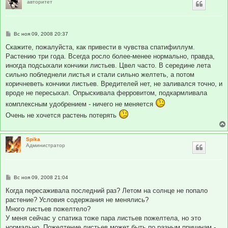
авторитет
С
Вс ноя 09, 2008 20:37
о
о
Скажите, пожалуйста, как привести в чувства спатифиллум.
б
Растению три года. Всегда росло более-менее нормально, правда,
щ
е
иногда подсыхали кончики листьев. Цвел часто. В середине лета
н
сильно побледнели листья и стали сильно желтеть, а потом
и
е
коричневеть кончики листьев. Вредителей нет, не заливался точно, и
вроде не пересыхал. Опрыскивала ферровитом, подкармливала
комплексным удобрением - ничего не меняется
Очень не хочется растень потерять
Spika
Администратор
С
Вс ноя 09, 2008 21:04
о
о
Когда пересаживала последний раз? Летом на солнце не попало
б
растение? Условия содержания не менялись?
щ
е
Много листьев пожелтело?
н
У меня сейчас у спатика тоже пара листьев пожелтела, но это
и
е
нормально. Пожелтение листьев может быть по разным причинам -