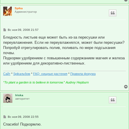
Spika
Администратор
С
Вс ноя 09, 2008 21:57
о
о
Бледность листьев еще может быть из-за пересушки или
б
переувлажнения. Если не переувлажнялся, может были пересушки?
щ
е
Попробуй отрегулировать полив, поливать по мере подсыхания
н
почвы.
и
е
Подкорми удобрением с повышенным содержанием магния и железа
или удобрением для декоративно-лиственных.
Сайт
*
Spikальбом
*
FAQ: хищные растения
*
Правила форума
“To plant a garden is to believe in tomorrow.” Audrey Hepburn
Iriska
авторитет
С
Вс ноя 09, 2008 22:55
о
о
Спасибо! Подкормлю.
б