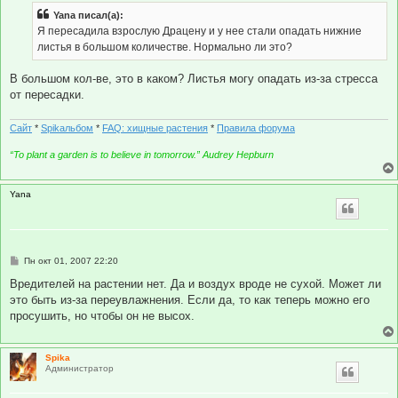
Yana писал(а):
Я пересадила взрослую Драцену и у нее стали опадать нижние
листья в большом количестве. Нормально ли это?
В большом кол-ве, это в каком? Листья могу опадать из-за стресса
от пересадки.
Сайт
*
Spikальбом
*
FAQ: хищные растения
*
Правила форума
“To plant a garden is to believe in tomorrow.” Audrey Hepburn
Yana
С
Пн окт 01, 2007 22:20
о
о
Вредителей на растении нет. Да и воздух вроде не сухой. Может ли
б
это быть из-за переувлажнения. Если да, то как теперь можно его
щ
е
просушить, но чтобы он не высох.
н
и
е
Spika
Администратор