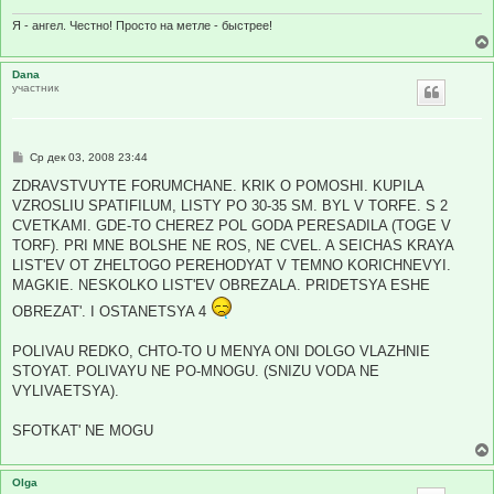
н
и
Я - ангел. Честно! Просто на метле - быстрее!
е
Dana
участник
С
Ср дек 03, 2008 23:44
о
о
ZDRAVSTVUYTE FORUMCHANE. KRIK O POMOSHI. KUPILA
б
VZROSLIU SPATIFILUM, LISTY PO 30-35 SM. BYL V TORFE. S 2
щ
е
CVETKAMI. GDE-TO CHEREZ POL GODA PERESADILA (TOGE V
н
TORF). PRI MNE BOLSHE NE ROS, NE CVEL. A SEICHAS KRAYA
и
е
LIST'EV OT ZHELTOGO PEREHODYAT V TEMNO KORICHNEVYI.
MAGKIE. NESKOLKO LIST'EV OBREZALA. PRIDETSYA ESHE
OBREZAT'. I OSTANETSYA 4
POLIVAU REDKO, CHTO-TO U MENYA ONI DOLGO VLAZHNIE
STOYAT. POLIVAYU NE PO-MNOGU. (SNIZU VODA NE
VYLIVAETSYA).
SFOTKAT' NE MOGU
Olga