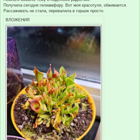
б
Получила сегодня гелиамфору. Вот моя красотуля, обживается.
щ
е
Рассаживать не стала, перевалила в горшок просто.
н
и
ВЛОЖЕНИЯ
е