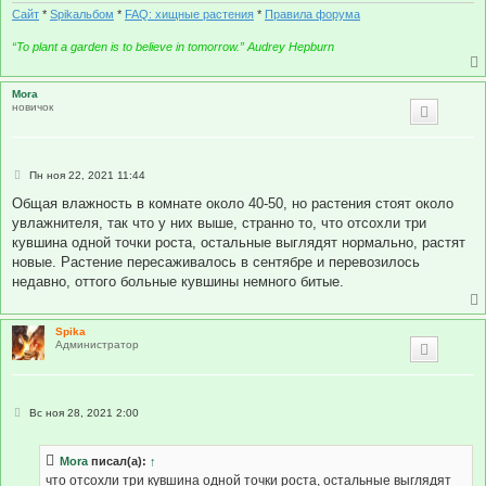
и
Сайт
*
Spikальбом
*
FAQ: хищные растения
*
Правила форума
е
“To plant a garden is to believe in tomorrow.” Audrey Hepburn
Mora
новичок
С
Пн ноя 22, 2021 11:44
о
о
Общая влажность в комнате около 40-50, но растения стоят около
б
увлажнителя, так что у них выше, странно то, что отсохли три
щ
е
кувшина одной точки роста, остальные выглядят нормально, растят
н
новые. Растение пересаживалось в сентябре и перевозилось
и
е
недавно, оттого больные кувшины немного битые.
Spika
Администратор
С
Вс ноя 28, 2021 2:00
о
о
б
Mora
писал(а):
↑
щ
е
что отсохли три кувшина одной точки роста, остальные выглядят