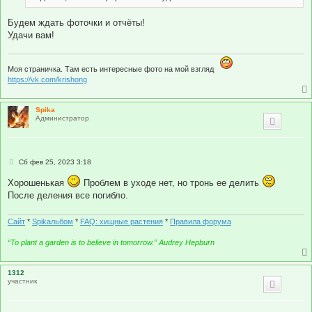
Будем ждать фоточки и отчёты!
Удачи вам!
Моя страничка. Там есть интересные фото на мой взгляд
https://vk.com/krishong
Spika
Администратор
С
Сб фев 25, 2023 3:18
о
о
Хорошенькая
Проблем в уходе нет, но тронь ее делить
б
После деления все погибло.
щ
е
н
и
Сайт
*
Spikальбом
*
FAQ: хищные растения
*
Правила форума
е
“To plant a garden is to believe in tomorrow.” Audrey Hepburn
1312
участник