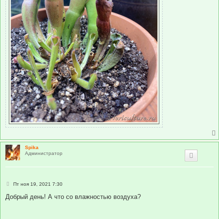
Spika
Администратор
С
Пт ноя 19, 2021 7:30
о
о
Добрый день! А что со влажностью воздуха?
б
щ
е
н