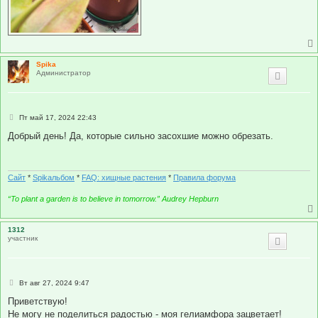
Spika
Администратор
С
Пт май 17, 2024 22:43
о
о
Добрый день! Да, которые сильно засохшие можно обрезать.
б
щ
е
н
и
Сайт
*
Spikальбом
*
FAQ: хищные растения
*
Правила форума
е
“To plant a garden is to believe in tomorrow.” Audrey Hepburn
1312
участник
С
Вт авг 27, 2024 9:47
о
о
Приветствую!
б
Не могу не поделиться радостью - моя гелиамфора зацветает!
щ