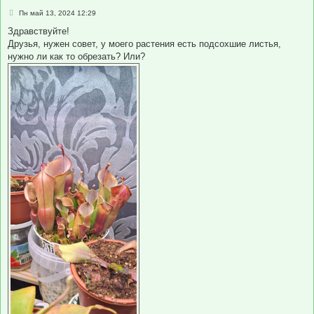
С
Пн май 13, 2024 12:29
о
о
Здравствуйте!
б
Друзья, нужен совет, у моего растения есть подсохшие листья,
щ
е
нужно ли как то обрезать? Или?
н
и
е