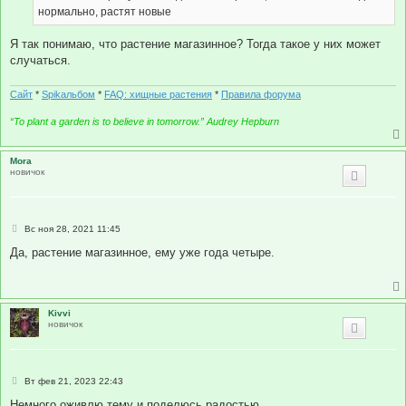
н
нормально, растят новые
и
е
Я так понимаю, что растение магазинное? Тогда такое у них может
случаться.
Сайт
*
Spikальбом
*
FAQ: хищные растения
*
Правила форума
“To plant a garden is to believe in tomorrow.” Audrey Hepburn
Mora
новичок
С
Вс ноя 28, 2021 11:45
о
о
Да, растение магазинное, ему уже года четыре.
б
щ
е
н
и
Kivvi
е
новичок
С
Вт фев 21, 2023 22:43
о
о
Немного оживлю тему и поделюсь радостью.