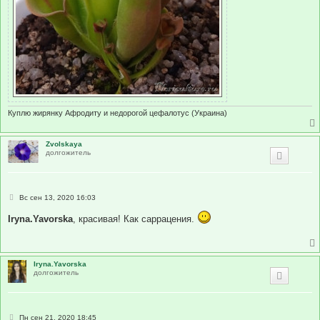
Куплю жирянку Афродиту и недорогой цефалотус (Украина)
Zvolskaya
долгожитель
С
Вс сен 13, 2020 16:03
о
о
Iryna.Yavorska
, красивая! Как саррацения.
б
щ
е
н
и
Iryna.Yavorska
е
долгожитель
С
Пн сен 21, 2020 18:45