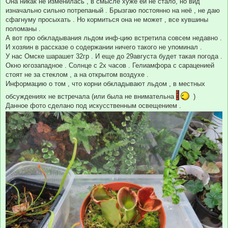
Она никак не изменилась , в смысле хуже ей не стало, но вид
изначально сильно потрепаный . Брызгаю постоянно на неё , не даю
сфагнуму просыхать . Но кормиться она не может , все кувшины
поломаны .
А вот про обкладывания льдом инф-цию встретила совсем недавно .
И хозяин в рассказе о содержании ничего такого не упоминал .
У нас Омске шарашет 32гр . И еще до 29августа будет такая погода .
Окно югозападное . Солнце с 2х часов . Гелиамфора с сараценией
стоят не за стеклом , а на открытом воздухе .
Информацию о том , что корни обкладывают льдом , в местных
обсуждениях не встречала (или была не внимательна
)
Данное фото сделано под искусственным освещением .