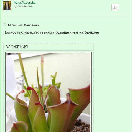
Iryna.Yavorska
е
долгожитель
С
Вс сен 13, 2020 12:26
о
о
Полностью на естественном освещением на балконе
б
щ
е
н
ВЛОЖЕНИЯ
и
е