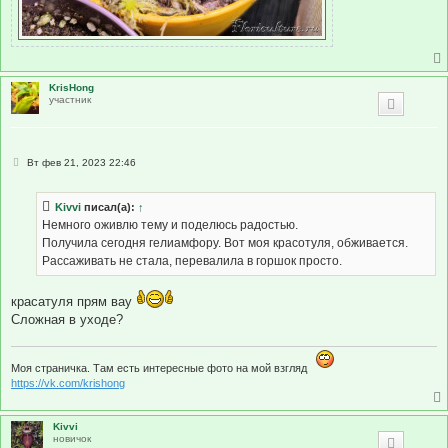
KrisHong
участник
С
Вт фев 21, 2023 22:46
о
о
б
Kivvi
писал(а):
↑
щ
е
Немного оживлю тему и поделюсь радостью.
н
Получила сегодня гелиамфору. Вот моя красотуля, обживается.
и
е
Рассаживать не стала, перевалила в горшок просто.
красатуля прям вау
Сложная в уходе?
Моя страничка. Там есть интересные фото на мой взгляд
https://vk.com/krishong
Kivvi
новичок