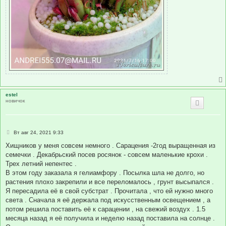
estel
новичок
С
Вт авг 24, 2021 9:33
о
о
Хищников у меня совсем немного . Сарацения -2год выращенная из
б
семечки . Декабрьский посев росянок - совсем маленькие крохи .
щ
е
Трех летний непентес .
н
В этом году заказала я гелиамфору . Посылка шла не долго, но
и
е
растения плохо закрепили и все переломалось , грунт высыпался .
Я пересадила её в свой субстрат . Прочитала , что ей нужно много
света . Сначала я её держала под искусственным освещением , а
потом решила поставить её к сарацении , на свежий воздух . 1.5
месяца назад я её получила и неделю назад поставила на солнце .