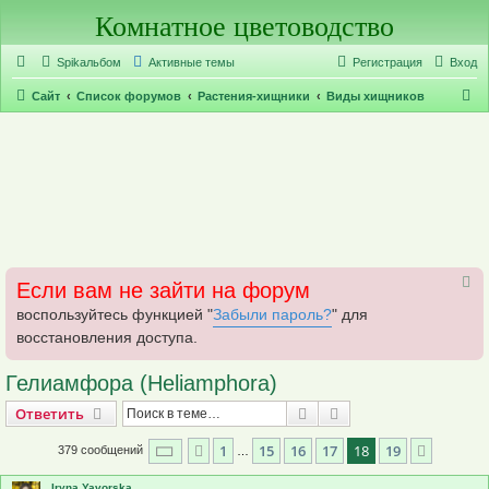
Комнатное цветоводство
Регистрация
Spikальбом
Активные темы
Р
е
г
и
с
т
р
а
ц
и
я
Вход
П
Сайт
Список форумов
Растения-хищники
Виды хищников
о
и
с
к
Если вам не зайти на форум
воспользуйтесь функцией "
Забыли пароль?
" для
восстановления доступа.
Гелиамфора (Heliamphora)
Ответить
Поиск
Расширенный поис
О
т
в
е
т
и
т
ь
Страница
18
из
19
1
15
16
17
18
19
Пред.
След.
379 сообщений
…
Iryna.Yavorska