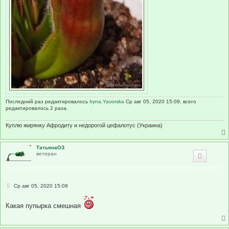
Последний раз редактировалось
Iryna.Yavorska
Ср авг 05, 2020 15:09, всего
редактировалось 2 раза.
Куплю жирянку Афродиту и недорогой цефалотус (Украина)
ТатьянаОЗ
ветеран
С
Ср авг 05, 2020 15:08
о
о
б
Какая пупырка смешная
щ
е
н
и