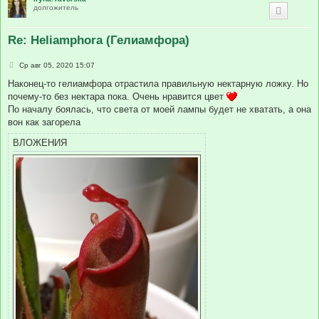
долгожитель
Re: Heliamphora (Гелиамфора)
С
Ср авг 05, 2020 15:07
о
о
Наконец-то гелиамфора отрастила правильную нектарную ложку. Но
б
почему-то без нектара пока. Очень нравится цвет
щ
е
По началу боялась, что света от моей лампы будет не хватать, а она
н
вон как загорела
и
е
ВЛОЖЕНИЯ