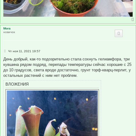
Mora
новичок
С
Чт ноя 11, 2021 19:57
о
о
День добрый, как-то подозрительно стала сохнуть гелиамфора, три
б
кувшина рядом подряд, перепады температуры сейчас хорошие с 25
щ
е
до 10 градусов, света вроде достаточно, грунт торф-кварц-перлит, у
н
остальных растений с ним нет проблем.
и
е
ВЛОЖЕНИЯ