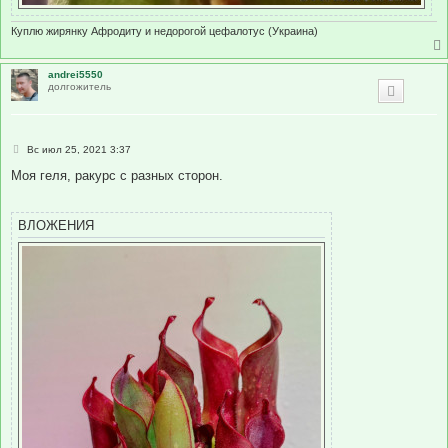
Куплю жирянку Афродиту и недорогой цефалотус (Украина)
andrei5550
долгожитель
С
Вс июл 25, 2021 3:37
о
о
Моя геля, ракурс с разных сторон.
б
щ
е
н
ВЛОЖЕНИЯ
и
е