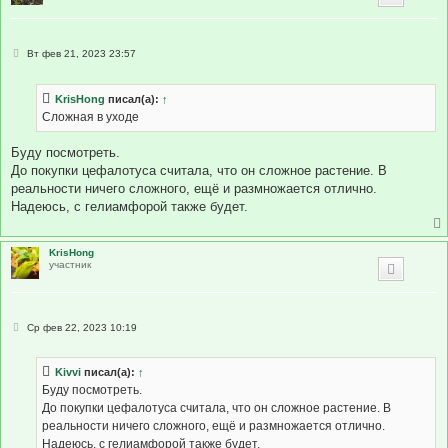
С
Вт фев 21, 2023 23:57
о
о
б
KrisHong
писал(а):
↑
щ
е
Сложная в уходе
н
и
е
Буду посмотреть.
До покупки цефалотуса считала, что он сложное растение. В
реальности ничего сложного, ещё и размножается отлично.
Надеюсь, с гелиамфорой также будет.
KrisHong
участник
С
Ср фев 22, 2023 10:19
о
о
б
Kivvi
писал(а):
↑
щ
е
Буду посмотреть.
н
До покупки цефалотуса считала, что он сложное растение. В
и
е
реальности ничего сложного, ещё и размножается отлично.
Надеюсь, с гелиамфорой также будет.