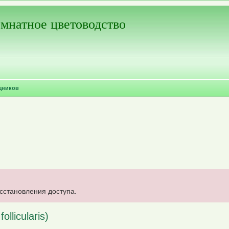
мнатное цветоводство
щников
осстановления доступа.
licularis)