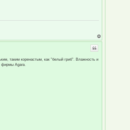
В
е
р
н
у
т
ьким, таким коренастым, как "белый гриб". Влажность и
ь
т фирмы Agara.
с
я
к
н
а
ч
а
л
у