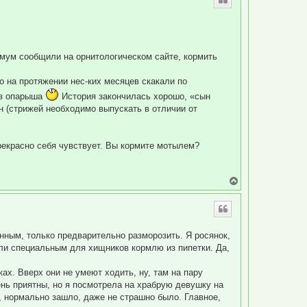
н
у
т
ь
с
я
имум сообщили на орнитологическом сайте, кормить
к
н
а
 на протяжении нес-ких месяцев скакали по
ч
из опарыша
История закончилась хорошо, «сын
а
л
н (стрижей необходимо выпускать в отличии от
у
прекрасно себя чувствует. Вы кормите мотылем?
В
е
р
н
у
т
нным, только предварительно разморозить. Я росянок,
ь
ли специальным для хищников кормлю из пипетки. Да,
с
я
к
ах. Вверх они не умеют ходить, ну, там на пару
н
ень приятны, но я посмотрела на храбрую девушку на
а
ч
, нормально зашло, даже не страшно было. Главное,
а