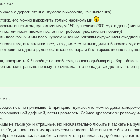
2025 5:42
одобрала с дороги птенца, думала выкормлю, как цыпленка)
я стриж, его можно выкормить только насекомыми
оровым аппетитом, кушал минимум 150 кузнечиков/300 мух в день ( мин
и настойчивым писком постоянно требовал увеличения порции))
ть насекомых и мы всем курсом и нашим близким окружением ежедневно
 полянкам, вылавливая все, что движется и выводили в баночках мух 
 потеряв ни одного рулевого/ махового пера и был торжественно выпуще
ца, накормить ХР вообще не проблема, но изоподы/мокрицы брр.. боюсь
ов мотыля, раньше почему- то считала, что не надо так делать. Но он 
25 2:23
вроде, нет, не припомню. В принципе, думаю, что можно, даже замороже
замороженной дафнией, всем нравилось. Сейчас дрозофилок развожу и
ие.
цы не такие уж и страшные. Их необязательно любить и таскать на ручк
ше. Сидят тихо, свет им практически не нужен. Мне они тоже были не оч
храбро ковырялась в коробке с ними, что я решилась одну большую взять