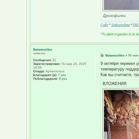
Дрозофилки
Сайт
*
Spikальбом
*
FAQ
“To plant a garden is to 
Batamushko
новичок
С
Batamushko
»
Пт ноя
о
Сообщения:
21
о
9 октября перевел р
Зарегистрирован:
Пн мар 24, 2025
б
19:39
температуру поддер
щ
Откуда:
Архангельск
е
Как вы считаете, т
Благодарил (а):
7 раз
н
Поблагодарили:
9 раз
и
ВЛОЖЕНИЯ
е