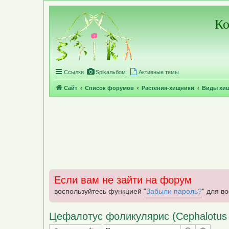
Регистрация
Ко
Ссылки
Spikальбом
Активные темы
Сайт
Список форумов
Растения-хищники
Виды хи
Если вам не зайти на форум
воспользуйтесь функцией "
Забыли пароль?
" для в
Цефалотус фоликулярис (Cephalotus fol