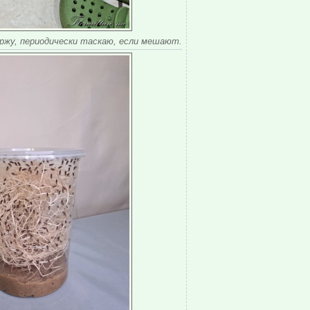
ержу, периодически таскаю, если мешают.