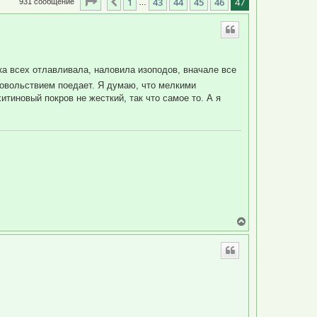
Страница
47
из
47
1
43
44
45
46
47
Пред.
931 сообщение
…
ока всех отлавливала, наловила изоподов, вначале все
довольствием поедает. Я думаю, что мелкими
тиновый покров не жесткий, так что самое то. А я
В
е
р
н
у
т
ь
с
я
к