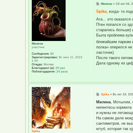
С
Милена
»
Сб окт 04, 
о
о
Spika
, когда- то п
б
щ
Ага... это оказалс
е
Птен попался со зд
н
и
старались больше) 
е
Была проблема купи
ближайшим паркам и
Милена
полка» оперился не
участник
ласточек).
Сообщения:
40
Зарегистрирован:
Вс июн 11, 2023
После такого питом
1:56
Дала одному из цеф
Откуда:
Москва
Благодарил (а):
20 раз
Поблагодарили:
24 раза
С
Spika
»
Вс окт 19, 20
о
о
Милена
, Мотылем, 
б
непентесы кормила 
щ
е
и нужны не летающ
н
На самом деле мокри
и
е
сантиметров, не вы
ютуб, которая так 
Spika