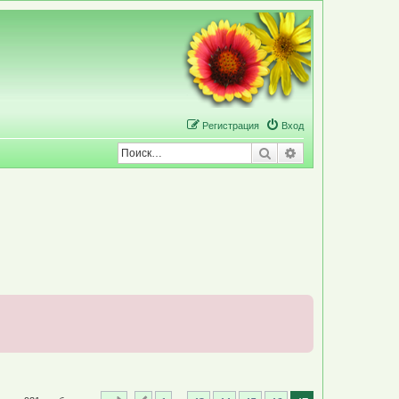
Р
е
г
и
с
т
р
а
ц
и
я
Вход
Поиск
Расширенный по