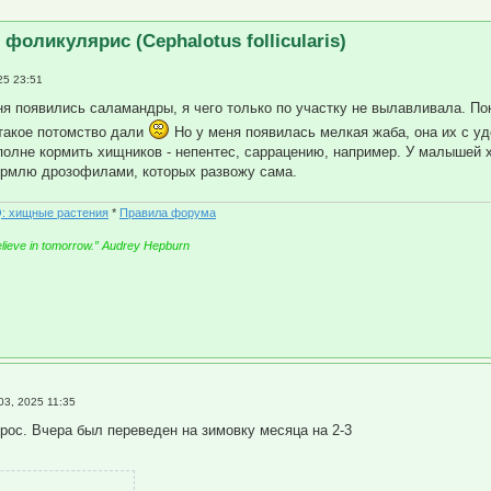
ренный поиск
фоликулярис (Cephalotus follicularis)
25 23:51
еня появились саламандры, я чего только по участку не вылавливала. П
 такое потомство дали
Но у меня появилась мелкая жаба, она их с у
олне кормить хищников - непентес, саррацению, например. У малышей хи
ормлю дрозофилами, которых развожу сама.
: хищные растения
*
Правила форума
believe in tomorrow.” Audrey Hepburn
03, 2025 11:35
ос. Вчера был переведен на зимовку месяца на 2-3