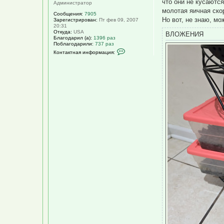
что они не кусаются
Администратор
молотая яичная скор
Сообщения:
7905
Но вот, не знаю, м
Зарегистрирован:
Пт фев 09, 2007
20:31
Откуда:
USA
ВЛОЖЕНИЯ
Благодарил (а):
1396 раз
Поблагодарили:
737 раз
К
Контактная информация:
о
н
т
а
к
т
н
а
я
и
н
ф
о
р
м
а
ц
и
я
п
о
л
ь
з
о
в
а
т
е