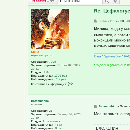
Ответить
Поиск
Расши
О
т
в
е
т
и
т
ь
Re: Цефалотус 
С
Spika
»
Вт сен 30, 20
о
о
Милена
, когда у м
б
было тихо, а потом
щ
е
мокрицами можно вп
н
мелких хищников к
и
е
Spika
Администратор
Сайт
*
Spikальбом
*
FAQ
Сообщения:
7905
“To plant a garden is to 
Зарегистрирован:
Пт фев 09, 2007
20:31
Откуда:
USA
Благодарил (а):
1396 раз
Поблагодарили:
737 раз
К
Контактная информация:
о
н
т
а
к
Batamushko
т
новичок
С
Batamushko
»
Пт окт 
н
о
а
Сообщения:
21
о
Малыш заметно подр
я
Зарегистрирован:
Пн мар 24, 2025
б
и
19:39
щ
н
Откуда:
Архангельск
е
ф
Благодарил (а):
7 раз
н
о
ВЛОЖЕНИЯ
Поблагодарили:
9 раз