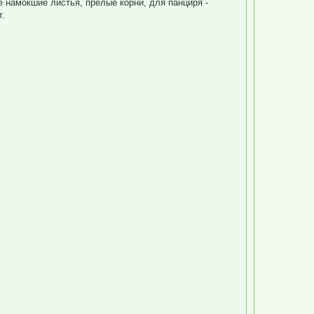
е намокшие листья, прелые корни, для панциря -
л
т.
у