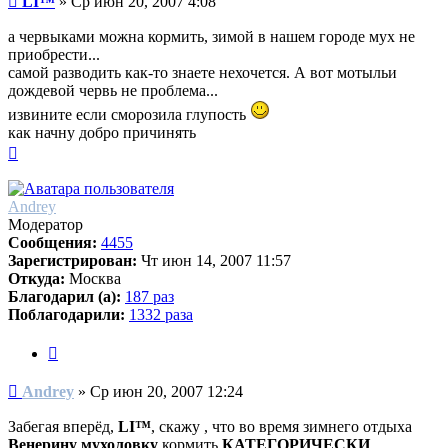
LI™
»
Ср июн 20, 2007 4:08
а червыками можна кормить, зимой в нашем городе мух не
приобрести...
самой разводить как-то знаете нехочется. А вот мотыльи
дождевой червь не проблема...
извините если сморозила глупость
как начну добро причинять
Вернуться
к
началу
Andrey
Модератор
Сообщения:
4455
Зарегистрирован:
Чт июн 14, 2007 11:57
Откуда:
Москва
Благодарил (а):
187 раз
Поблагодарили:
1332 раза
Цитата
Сообщение
Andrey
»
Ср июн 20, 2007 12:24
Забегая вперёд,
LI™
, скажу , что во время зимнего отдыха
Венерину мухоловку
кормить
КАТЕГОРИЧЕСКИ