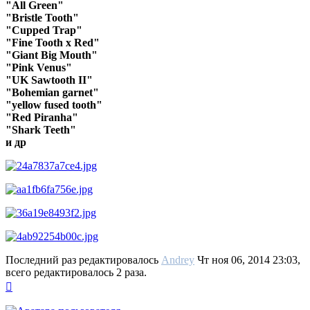
"All Green"
"Bristle Tooth"
"Cupped Trap"
"Fine Tooth x Red"
"Giant Big Mouth"
"Pink Venus"
"UK Sawtooth II"
"Bohemian garnet"
"yellow fused tooth"
"Red Piranha"
"Shark Teeth"
и др
Последний раз редактировалось
Andrey
Чт ноя 06, 2014 23:03,
всего редактировалось 2 раза.
Вернуться
к
началу