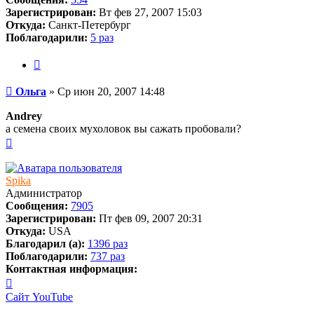
Зарегистрирован:
Вт фев 27, 2007 15:03
Откуда:
Санкт-Петербург
Поблагодарили:
5 раз
Цитата
Сообщение
Ольга
»
Ср июн 20, 2007 14:48
Andrey
а семена своих мухоловок вы сажать пробовали?
Вернуться
к
началу
Spika
Администратор
Сообщения:
7905
Зарегистрирован:
Пт фев 09, 2007 20:31
Откуда:
USA
Благодарил (а):
1396 раз
Поблагодарили:
737 раз
Контактная информация:
Контактная
информация
Сайт
YouTube
пользователя