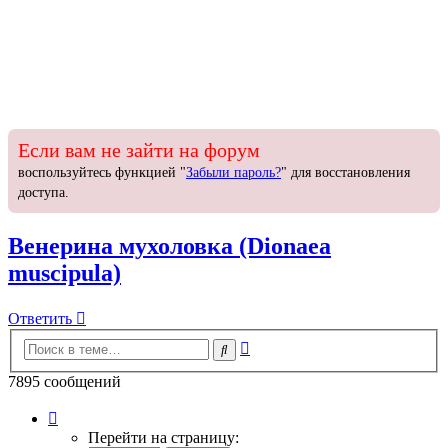
Если вам не зайти на форум
воспользуйтесь функцией "
Забыли пароль?
" для восстановления
доступа.
Венерина мухоловка (Dionaea
muscipula)
Ответить
О
т
в
е
т
и
т
ь
Расширенный
Поиск
поиск
7895 сообщений
Страница
1
Перейти на страницу: