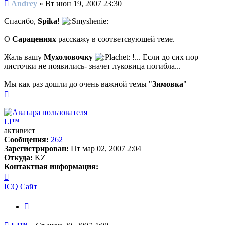
Сообщение
Andrey
»
Вт июн 19, 2007 23:30
Спасибо,
Spika
!
О
Сарацениях
расскажу в соответсвующей теме.
Жаль вашу
Мухоловочку
!... Если до сих пор
листочки не появились- значет луковица погибла...
Мы как раз дошли до очень важной темы "
Зимовка
"
Вернуться
к
началу
LI™
активист
Сообщения:
262
Зарегистрирован:
Пт мар 02, 2007 2:04
Откуда:
KZ
Контактная информация:
Контактная
информация
ICQ
Сайт
пользователя
LI™
Цитата
Сообщение