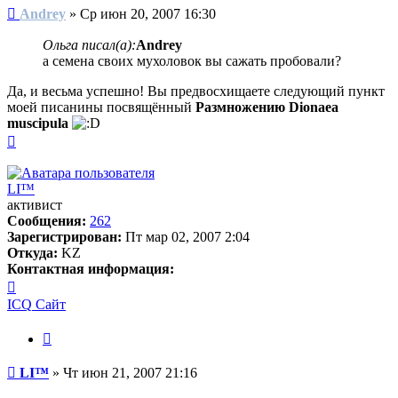
Сообщение
Andrey
»
Ср июн 20, 2007 16:30
Ольга писал(а):
Andrey
а семена своих мухоловок вы сажать пробовали?
Да, и весьма успешно! Вы предвосхищаете следующий пункт
моей писанины посвящённый
Размножению Dionaea
muscipula
Вернуться
к
началу
LI™
активист
Сообщения:
262
Зарегистрирован:
Пт мар 02, 2007 2:04
Откуда:
KZ
Контактная информация:
Контактная
информация
ICQ
Сайт
пользователя
LI™
Цитата
Сообщение
LI™
»
Чт июн 21, 2007 21:16