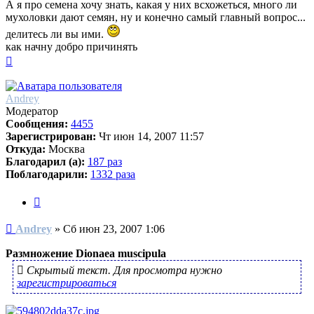
А я про семена хочу знать, какая у них всхожеться, много ли
мухоловки дают семян, ну и конечно самый главный вопрос...
делитесь ли вы ими.
как начну добро причинять
Вернуться
к
началу
Andrey
Модератор
Сообщения:
4455
Зарегистрирован:
Чт июн 14, 2007 11:57
Откуда:
Москва
Благодарил (а):
187 раз
Поблагодарили:
1332 раза
Цитата
Сообщение
Andrey
»
Сб июн 23, 2007 1:06
Размножение Dionaea muscipula
Скрытый текст. Для просмотра нужно
зарегистрироваться