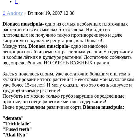
Цитата
Сообщение
Andrey
»
Вт июн 19, 2007 12:38
Dionaea muscipula
- одно из самых необычных плотоядных
растений во всех смыслах этого слова! Ни одно из
плотоядных не получило такую противоречивую и даже
капризную в культуре репутацию, как Dionaea!
Между тем,
Dionaea muscipula
- одно из наиболее
легкоприспосабливаемых к различным условиям содержания
и вообще лёгких в культуре растение! Достаточно соблюдать
ряд определённых, НО ОЧЕНЬ ВАЖНЫХ правил!
Здесь я поделюсь своим, уже достаточно большим опытом в
культивирование этого растения! Некоторым мои мухоловкам
уже более 15-ти лет! И могу сказать, что это очень живучее и
трудноубиваемое растение!
Погубить их можно только грубо нарушив определённые,
простые, но специфические методы содержания!
Ниже представлены различные сорта
Dionaea muscipula:
"dentata"
"Trichtefalle"
"Fused teeth"
"Akai Ryu"