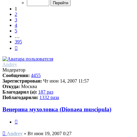
из
395
1
2
3
4
5
…
395
След.
Andrey
Модератор
Сообщения:
4455
Зарегистрирован:
Чт июн 14, 2007 11:57
Откуда:
Москва
Благодарил (а):
187 раз
Поблагодарили:
1332 раза
Венерина мухоловка (Dionaea muscipula)
Цитата
Сообщение
Andrey
»
Вт июн 19, 2007 0:27