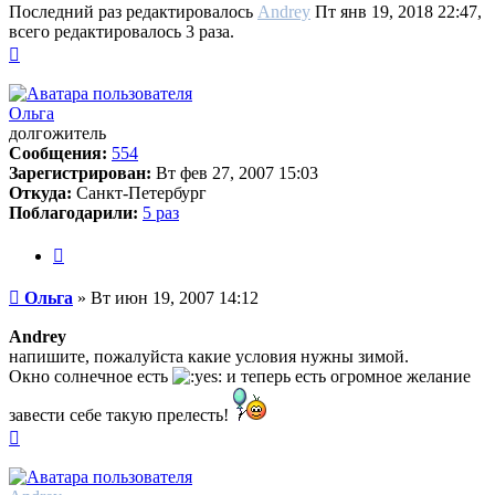
Последний раз редактировалось
Andrey
Пт янв 19, 2018 22:47,
всего редактировалось 3 раза.
Вернуться
к
началу
Ольга
долгожитель
Сообщения:
554
Зарегистрирован:
Вт фев 27, 2007 15:03
Откуда:
Санкт-Петербург
Поблагодарили:
5 раз
Цитата
Сообщение
Ольга
»
Вт июн 19, 2007 14:12
Andrey
напишите, пожалуйста какие условия нужны зимой.
Окно солнечное есть
и теперь есть огромное желание
завести себе такую прелесть!
Вернуться
к
началу