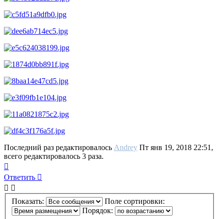
Последний раз редактировалось
Andrey
Пт янв 19, 2018 22:51,
всего редактировалось 3 раза.
Вернуться
к
Ответить
О
т
в
е
т
и
т
ь
началу
Показать:
Поле сортировки:
Порядок: