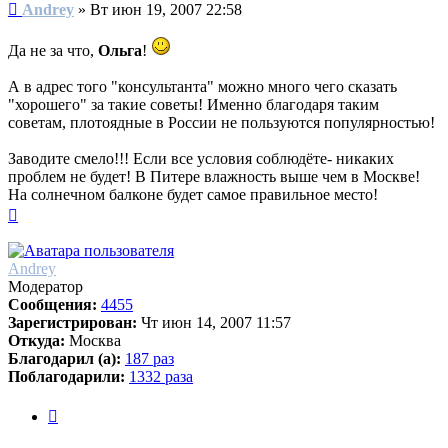
Сообщение
Andrey
»
Вт июн 19, 2007 22:58
Да не за что,
Ольга
!
А в адрес того "консультанта" можно много чего сказать
"хорошего" за такие советы! Именно благодаря таким
советам, плотоядные в России не пользуются популярностью!
Заводите смело!!! Если все условия соблюдёте- никаких
проблем не будет! В Питере влажность выше чем в Москве!
На солнечном балконе будет самое правильное место!
Вернуться
к
началу
Andrey
Модератор
Сообщения:
4455
Зарегистрирован:
Чт июн 14, 2007 11:57
Откуда:
Москва
Благодарил (а):
187 раз
Поблагодарили:
1332 раза
Цитата