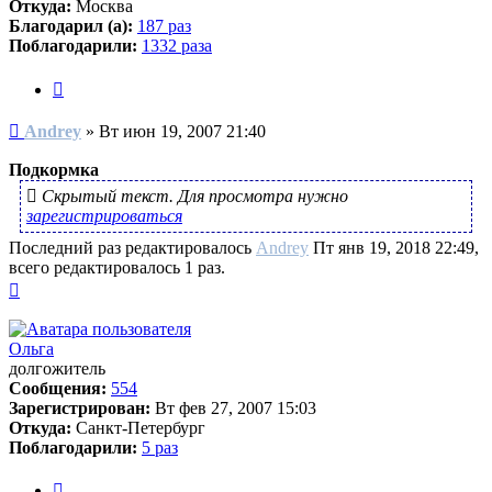
Откуда:
Москва
Благодарил (а):
187 раз
Поблагодарили:
1332 раза
Цитата
Сообщение
Andrey
»
Вт июн 19, 2007 21:40
Подкормка
Скрытый текст. Для просмотра нужно
зарегистрироваться
Последний раз редактировалось
Andrey
Пт янв 19, 2018 22:49,
всего редактировалось 1 раз.
Вернуться
к
началу
Ольга
долгожитель
Сообщения:
554
Зарегистрирован:
Вт фев 27, 2007 15:03
Откуда:
Санкт-Петербург
Поблагодарили:
5 раз
Цитата