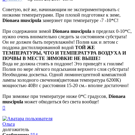
Советую, всё же, начинающим не экспериментировать с
низкими температурами. При плохой подготовке к зиме,
Dionaea muscipula
замерзнет при температуре -7 -10*С!
При содержании зимой
Dionaea muscipula
в пределах 0-10*С,
нужно очень внимательно следить за состоянием субстрата!
Он не должен быть переувлажнён! Полив как и летом с
поддона дистиллированной водой
ТОЙ ЖЕ
ТЕМПЕРАТУРЫ, ЧТО И ТЕМПЕРАТУРА ВОЗДУХА И
ПОЧВЫ В МЕСТЕ ЗИМОВКИ! НЕ ВЫШЕ!
Вода не должна стоять в поддоне! Это приведёт к гнилям!
Полив по мере лёгкого подсыхания верхнего слоя субстрата!
Необходима досветка. Одной люминесцентной компактной
лампы холодного свечения(цветовая температура 6200К)
мощностью 40Вт с расстояния 15-20 см.- вполне достаточно!
При зимовке при температуре ниже 0*С градусов,
Dionaea
muscipula
может обходиться без света вообще!
Вернуться
к
началу
Ольга
долгожитель
Сообщения:
554