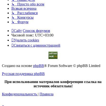
↳ Просто обо всем
Всякая всячина
↳ Расслабимся
↳ Конкурсы
↳ Форум
Сайт
Список форумов
Часовой пояс:
UTC+03:00
Удалить cookies
С
в
я
з
а
т
ь
с
я
с
а
д
м
и
н
и
с
т
р
а
ц
и
е
й
Создано на основе
phpBB
® Forum Software © phpBB Limited
Русская поддержка phpBB
При использовании материалов конференции ссылка на
источник обязательна!
Конфиденциальность
|
Правила