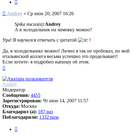
Цитата
Сообщение
Andrey
»
Ср июн 20, 2007 16:26
Spika писал(а):
Andrey
А в холодильник на зимовку можно?
Ура! Я научился отвечать с цитатой
!
Да, в холодильнике можно! Лично я так не пробовал, но мой
итальянский коллега весьма успешно это проделывает!
Если хотите- я подробно напишу об этом.
Вернуться
к
началу
Andrey
Модератор
Сообщения:
4455
Зарегистрирован:
Чт июн 14, 2007 11:57
Откуда:
Москва
Благодарил (а):
187 раз
Поблагодарили:
1332 раза
Цитата