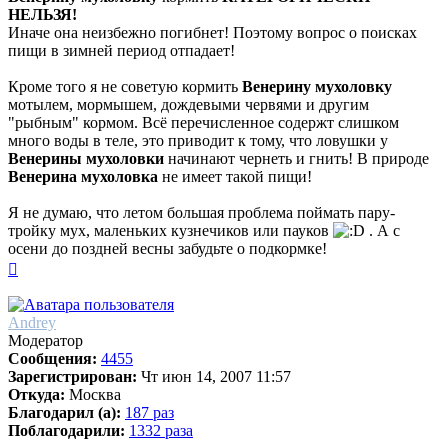
НЕЛЬЗЯ!
Иначе она неизбежно погибнет! Поэтому вопрос о поисках
пищи в зимней период отпадает!
Кроме того я не советую кормить
Венерину мухоловку
мотылем, мормышем, дождевыми червями и другим
"рыбным" кормом. Всё перечисленное содержт слишком
много воды в теле, это приводит к тому, что ловушки у
Венерины мухоловки
начинают чернеть и гнить! В природе
Венерина мухоловка
не имеет такой пищи!
Я не думаю, что летом большая проблема поймать пару-
тройку мух, маленьких кузнечиков или пауков
. А с
осени до поздней весны забудьте о подкормке!
Вернуться
к
началу
Andrey
Модератор
Сообщения:
4455
Зарегистрирован:
Чт июн 14, 2007 11:57
Откуда:
Москва
Благодарил (а):
187 раз
Поблагодарили:
1332 раза