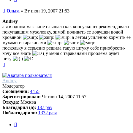
Сообщение
Ольга
»
Вт июн 19, 2007 21:53
Andrey
а я в одном магазине слышала как консультант рекомендовала
покупавшим мухоловку, зимой поливать ее ловушки водой
кровяной
а летом усиленно кормить ее
мухами и тараканами
поскольку я серьезно решила такую штуку себе приобрести-
хочу все знать
( у меня с тараканами проблема будет-
нету
)
Вернуться
к
началу
Andrey
Модератор
Сообщения:
4455
Зарегистрирован:
Чт июн 14, 2007 11:57
Откуда:
Москва
Благодарил (а):
187 раз
Поблагодарили:
1332 раза
Цитата