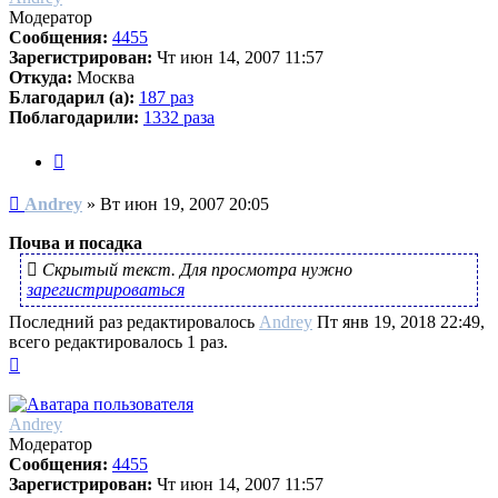
Модератор
Сообщения:
4455
Зарегистрирован:
Чт июн 14, 2007 11:57
Откуда:
Москва
Благодарил (а):
187 раз
Поблагодарили:
1332 раза
Цитата
Сообщение
Andrey
»
Вт июн 19, 2007 20:05
Почва и посадка
Скрытый текст. Для просмотра нужно
зарегистрироваться
Последний раз редактировалось
Andrey
Пт янв 19, 2018 22:49,
всего редактировалось 1 раз.
Вернуться
к
началу
Andrey
Модератор
Сообщения:
4455
Зарегистрирован:
Чт июн 14, 2007 11:57