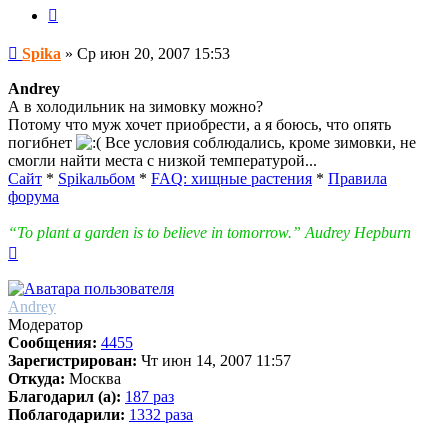
Spika
Цитата
Сообщение
Spika
»
Ср июн 20, 2007 15:53
Andrey
А в холодильник на зимовку можно?
Потому что муж хочет приобрести, а я боюсь, что опять
погибнет
Все условия соблюдались, кроме зимовки, не
смогли найти места с низкой температурой...
Сайт
*
Spikальбом
*
FAQ: хищные растения
*
Правила
форума
“To plant a garden is to believe in tomorrow.” Audrey Hepburn
Вернуться
к
началу
Andrey
Модератор
Сообщения:
4455
Зарегистрирован:
Чт июн 14, 2007 11:57
Откуда:
Москва
Благодарил (а):
187 раз
Поблагодарили:
1332 раза