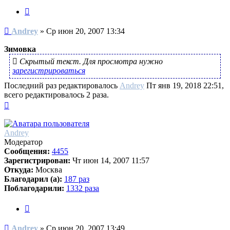
Цитата
Сообщение
Andrey
»
Ср июн 20, 2007 13:34
Зимовка
Скрытый текст. Для просмотра нужно
зарегистрироваться
Последний раз редактировалось
Andrey
Пт янв 19, 2018 22:51,
всего редактировалось 2 раза.
Вернуться
к
началу
Andrey
Модератор
Сообщения:
4455
Зарегистрирован:
Чт июн 14, 2007 11:57
Откуда:
Москва
Благодарил (а):
187 раз
Поблагодарили:
1332 раза
Цитата
Сообщение
Andrey
»
Ср июн 20, 2007 13:49