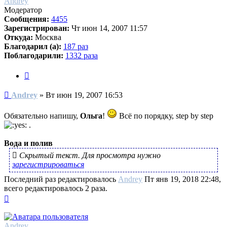
Andrey
Модератор
Сообщения:
4455
Зарегистрирован:
Чт июн 14, 2007 11:57
Откуда:
Москва
Благодарил (а):
187 раз
Поблагодарили:
1332 раза
Цитата
Сообщение
Andrey
»
Вт июн 19, 2007 16:53
Обязательно напишу,
Ольга
!
Всё по порядку, step by step
.
Вода и полив
Скрытый текст. Для просмотра нужно
зарегистрироваться
Последний раз редактировалось
Andrey
Пт янв 19, 2018 22:48,
всего редактировалось 2 раза.
Вернуться
к
началу
Andrey