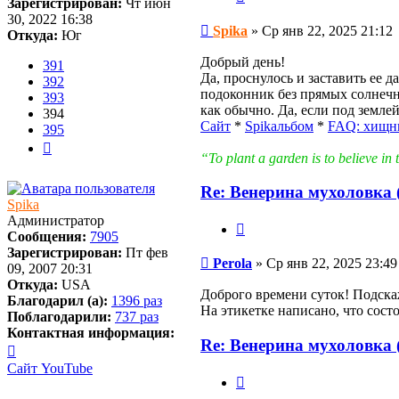
Зарегистрирован:
Чт июн
30, 2022 16:38
Сообщение
Spika
»
Ср янв 22, 2025 21:12
Откуда:
Юг
Добрый день!
391
Да, проснулось и заставить ее д
392
подоконник без прямых солнечны
393
как обычно. Да, если под землей
394
Сайт
*
Spikальбом
*
FAQ: хищн
395
След.
“To plant a garden is to believe 
Re: Венерина мухоловка (
Spika
Администратор
Цитата
Сообщения:
7905
Зарегистрирован:
Пт фев
Сообщение
Perola
»
Ср янв 22, 2025 23:49
09, 2007 20:31
Откуда:
USA
Доброго времени суток! Подска
Благодарил (а):
1396 раз
На этикетке написано, что сос
Поблагодарили:
737 раз
Контактная информация:
Re: Венерина мухоловка (
Контактная
информация
Сайт
YouTube
Цитата
пользователя
Spika