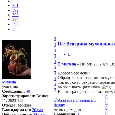
…
391
392
393
394
395
След.
Вернуться
к
Re: Венерина мухоловка (
Вернуться
началу
к
Вернуться
началу
Цитата
к
Вернуться
началу
к
Вернуться
Сообщение
Милена
»
Пн сен 23, 2024 13:
началу
к
Вернуться
началу
к
Вернуться
Доброго времени!
началу
к
Вернуться
Обращалась за советом по мухол
началу
Милена
к
Так вот она прекрасно перезимов
Вернуться
участник
началу
выбрасывать цветоносы
к
Вернуться
Сообщения:
40
На этот раз срезала «в зачатке»
началу
к
Зарегистрирован:
Вс июн
Вер
началу
11, 2023 1:56
к
Вер
rizumy
Откуда:
Москва
нач
к
Вер
мимо проходил
Благодарил (а):
20 раз
нач
к
Вер
Сообщения:
1
Поблагодарили:
24 раза