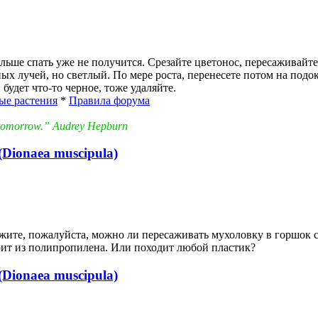
альше спать уже не получится. Срезайте цветонос, пересаживайте
х лучей, но светлый. По мере роста, перенесете потом на подо
 будет что-то черное, тоже удаляйте.
ые растения
*
Правила форума
in tomorrow.” Audrey Hepburn
Dionaea muscipula)
жите, пожалуйста, можно ли пересаживать мухоловку в горшок с
тоит из полипропилена. Или походит любой пластик?
Dionaea muscipula)