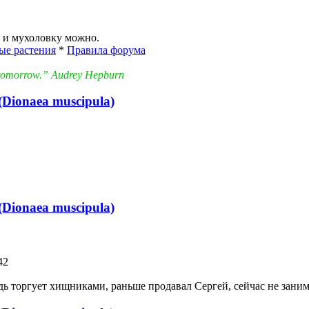
 и мухоловку можно.
ые растения
*
Правила форума
in tomorrow.” Audrey Hepburn
Dionaea muscipula)
Dionaea muscipula)
42
удь торгует хищниками, раньше продавал Сергей, сейчас не зани