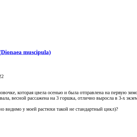
Dionaea muscipula)
22
овочке, которая цвела осенью и была отправлена на первую зимо
ала, весной рассажена на 3 горшка, отлично выросла в 3-х экзем
, но видимо у моей растюхи такой не стандартный цикл)?
нуться
нуться
алу
нуться
алу
нуться