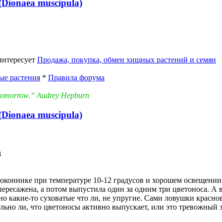
Dionaea muscipula)
 интересует
Продажа, покупка, обмен хищных растений и семян
ые растения
*
Правила форума
in tomorrow.” Audrey Hepburn
Dionaea muscipula)
8
оконнике при температуре 10-12 градусов и хорошем освещении
ересажена, а потом выпустила один за одним три цветоноса. А 
о какие-то суховатые что ли, не упругие. Сами ловушки красно
льно ли, что цветоносы активно выпускает, или это тревожный 