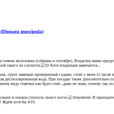
алу
нуться
алу
нуться
алу
нуться
алу
нуться
алу
алу
(Dionaea muscipula)
 семена мухоловки (собраны в сентябре). Владелец мамы предуп
мной такого не случится
Хотя тенденция замечается...
к, грунт замешан проверенный годами, стоят у меня 12 часов по
ежая дистиллированная вода. При посадке также дополнительно п
шнему виду семечки как будто спят...даже не знаю, почему так с
льнее и поняла глупость своего поста
В принципе,
 Ждём хотя бы 4/10.