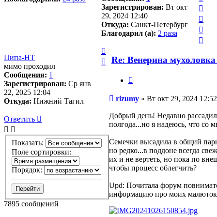
нач
к
Вер
Зарегистрирован:
Вт окт
нач
к
29, 2024 12:40
Вер
нач
Откуда:
Санкт-Петербург
к
Вер
Благодарил (а):
2 раза
нач
к
Вер
нач
к
Вернуться
нач
Пипа-НТ
к
Re: Венерина мухоловка 
Вернуться
мимо проходил
началу
к
Сообщения:
1
началу
Цитата
Зарегистрирован:
Ср янв
22, 2025 12:04
Сообщение
rizumy
»
Вт окт 29, 2024 12:52
Откуда:
Нижний Тагил
Добрый день! Недавно рассадила
Ответить
О
т
в
е
т
и
т
ь
полгода...но я надеюсь, что со 
Семечки высадила в общий парни
Показать:
но редко...в поддоне всегда св
Поле сортировки:
их и не вертеть, но пока по вне
чтобы процесс облегчить?
Порядок:
Upd: Почитала форум повнимате
информацию про моих малюток!
7895 сообщений