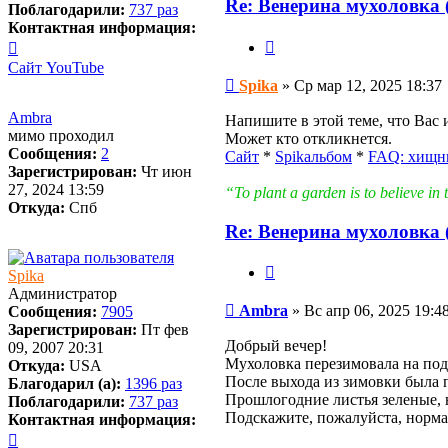
Re: Венерина мухоловка (
Поблагодарили:
737 раз
Контактная информация:
Цитата
Контактная
информация
Сайт
YouTube
пользователя
Сообщение
Spika
»
Ср мар 12, 2025 18:37
Spika
Ambra
Напишите в этой теме, что Вас
мимо проходил
Может кто откликнется.
Сообщения:
2
Сайт
*
Spikальбом
*
FAQ: хищн
Зарегистрирован:
Чт июн
27, 2024 13:59
“To plant a garden is to believe 
Откуда:
Спб
Re: Венерина мухоловка (
Цитата
Spika
Администратор
Сообщение
Ambra
»
Вс апр 06, 2025 19:4
Сообщения:
7905
Зарегистрирован:
Пт фев
Добрый вечер!
09, 2007 20:31
Мухоловка перезимовала на под
Откуда:
USA
После выхода из зимовки была п
Благодарил (а):
1396 раз
Прошлогодние листья зеленые, н
Поблагодарили:
737 раз
Подскажите, пожалуйста, норма
Контактная информация:
Контактная