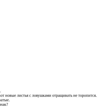
.
вот новые листья с ловушками отращивать не торопится.
ватые.
знак?