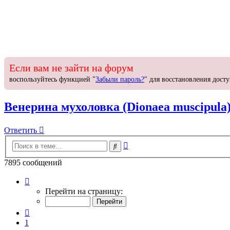
Если вам не зайти на форум
воспользуйтесь функцией "
Забыли пароль?
" для восстановления досту
Венерина мухоловка (Dionaea muscipula
Ответить
О
т
в
е
т
и
т
ь
Расширенный
Поиск
поиск
7895 сообщений
Страница
394
Перейти на страницу:
из
395
Пред.
1