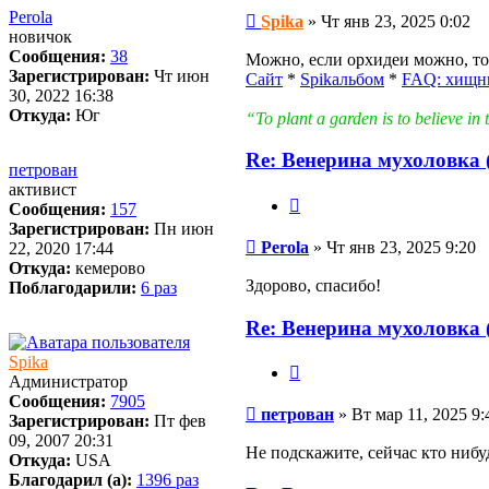
Сообщение
Perola
Spika
»
Чт янв 23, 2025 0:02
новичок
Сообщения:
38
Можно, если орхидеи можно, то
Зарегистрирован:
Чт июн
Сайт
*
Spikальбом
*
FAQ: хищн
30, 2022 16:38
Откуда:
Юг
“To plant a garden is to believe 
Re: Венерина мухоловка (
петрован
активист
Цитата
Сообщения:
157
Зарегистрирован:
Пн июн
Сообщение
Perola
»
Чт янв 23, 2025 9:20
22, 2020 17:44
Откуда:
кемерово
Здорово, спасибо!
Поблагодарили:
6 раз
Re: Венерина мухоловка (
Spika
Цитата
Администратор
Сообщения:
7905
Сообщение
петрован
»
Вт мар 11, 2025 9:
Зарегистрирован:
Пт фев
09, 2007 20:31
Не подскажите, сейчас кто ниб
Откуда:
USA
Благодарил (а):
1396 раз