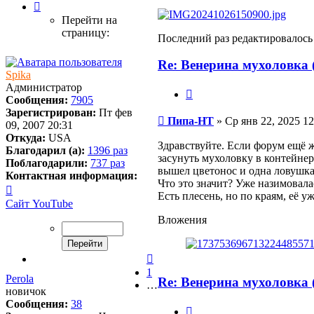
Страница
394
Перейти на
из
страницу:
Последний раз редактировалос
395
Re: Венерина мухоловка (
Spika
Администратор
Цитата
Сообщения:
7905
Зарегистрирован:
Пт фев
Сообщение
Пипа-НТ
»
Ср янв 22, 2025 12
09, 2007 20:31
Откуда:
USA
Здравствуйте. Если форум ещё ж
Благодарил (а):
1396 раз
засунуть мухоловку в контейнер
Поблагодарили:
737 раз
вышел цветонос и одна ловушка
Контактная информация:
Что это значит? Уже назимовала
Контактная
Есть плесень, но по краям, её 
информация
Сайт
YouTube
пользователя
Вложения
Spika
Пред.
1
Perola
Re: Венерина мухоловка (
…
новичок
Сообщения:
38
Цитата