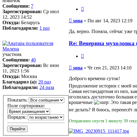
новичок
Сообщения:
7
Цитата
Зарегистрирован:
Ср июл
12, 2023 14:52
Сообщение
sona
»
Пн авг 14, 2023 12:19
Откуда:
Беларусь
Поблагодарили:
1 раз
Да, верно. Поняла, сейчас уже т
Re: Венерина мухоловка (
Милена
участник
Цитата
Сообщения:
40
Зарегистрирован:
Вс июн
Сообщение
sona
»
Чт сен 21, 2023 14:10
11, 2023 1:56
Откуда:
Москва
Доброго времени суток!
Благодарил (а):
20 раз
Продолжение истории с моей н
Поблагодарили:
24 раза
Самая нестандартная из них, ка
оголилась достаточно большая е
Показать:
крошечные
Это такая ре
Поле сортировки:
не делать? Я боюсь, перенесёт 
Порядок:
Отправлено спустя 1 минуту 39 секу