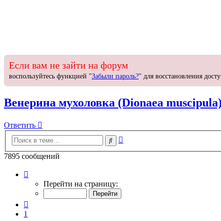
Если вам не зайти на форум
воспользуйтесь функцией "
Забыли пароль?
" для восстановления досту
Венерина мухоловка (Dionaea muscipula
Ответить
О
т
в
е
т
и
т
ь
Расширенный
Поиск
поиск
7895 сообщений
Страница
393
Перейти на страницу:
из
395
Пред.
1