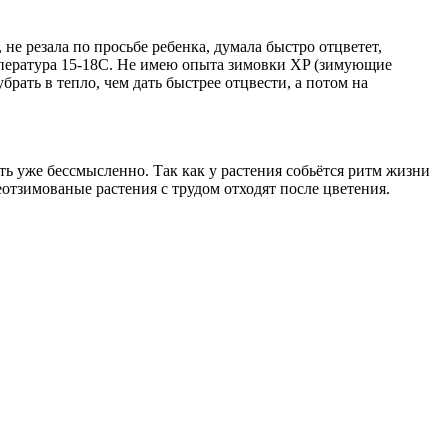
не резала по просьбе ребенка, думала быстро отцветет,
температура 15-18С. Не имею опыта зимовки ХP (зимующие
убрать в тепло, чем дать быстрее отцвести, а потом на
ть уже бессмысленно. Так как у растения собьётся ритм жизни
еотзимованые растения с трудом отходят после цветения.