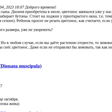
04, 2023 18:07
Доброго времени!
ына. Дионея приобретена в июле, цветонос завязался уже у нас, 
е набирает бутоны. Стоит на лоджии у приоткрытого окна, т.е. 
сезоне). Ребенок просит не резать цветонос, как считаете, если 
ого размера, уже не укоренить?
 Но в любом случае, если вы даёте растению отцвести, то зимова
ы снёс цветонос. Даже если не отправлял бы зимовать, так как н
Dionaea muscipula)
07
де октября.
 пока жива)