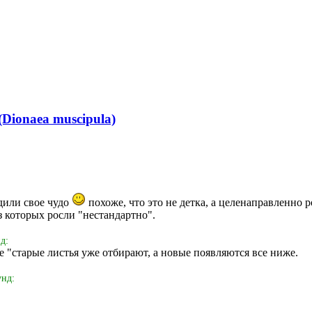
Dionaea muscipula)
дили свое чудо
похоже, что это не детка, а целенаправленно 
з которых росли "нестандартно".
д:
е "старые листья уже отбирают, а новые появляются все ниже.
унд: