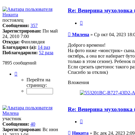
Re: Венерина мухоловка (
Никита
постоялец
Цитата
Сообщения:
357
Зарегистрирован:
Пн май
Сообщение
Милена
»
Ср окт 04, 2023 18:
24, 2010 7:00
Откуда:
Финляндия
Доброго времени!
Благодарил (а):
14 раз
На фото ниже «монстрик» сына. 
Поблагодарили:
52 раза
октябрь, а она все набирает бу
только в этом сезоне). Ребенок 
7895 сообщений
Если срезать цветонос такого ра
Спасибо за отклик)
Страница
393
Перейти на
Вложения
из
страницу:
395
Re: Венерина мухоловка (
Милена
участник
Цитата
Сообщения:
40
Зарегистрирован:
Вс июн
Сообщение
Никита
»
Вс дек 24, 2023 2:09
11, 2023 1:56