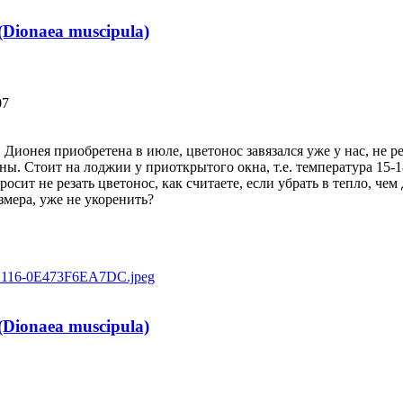
Dionaea muscipula)
07
Дионея приобретена в июле, цветонос завязался уже у нас, не ре
тоны. Стоит на лоджии у приоткрытого окна, т.е. температура 
просит не резать цветонос, как считаете, если убрать в тепло, че
змера, уже не укоренить?
Dionaea muscipula)