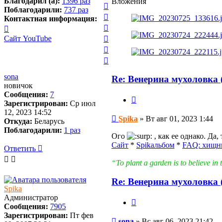
началу
Благодарил (а):
1396 раз
Вложения
к
Вернуться
Поблагодарили:
737 раз
началу
к
Вернуться
Контактная информация:
началу
к
Вернуться
Контактная
началу
к
информация
Вернуться
Сайт
YouTube
началу
пользователя
к
Вернуться
Spika
началу
к
Вернуться
началу
к
началу
sona
Re: Венерина мухоловка (
новичок
Сообщения:
7
Цитата
Зарегистрирован:
Ср июл
12, 2023 14:52
Сообщение
Spika
»
Вт авг 01, 2023 1:44
Откуда:
Беларусь
Поблагодарили:
1 раз
Ого
, как ее однако. Да
Сайт
*
Spikальбом
*
FAQ: хищн
Ответить
О
т
в
е
т
и
т
ь
“To plant a garden is to believe 
Re: Венерина мухоловка (
Spika
Администратор
Цитата
Сообщения:
7905
Зарегистрирован:
Пт фев
Сообщение
sona
»
Вс авг 06, 2023 21:42