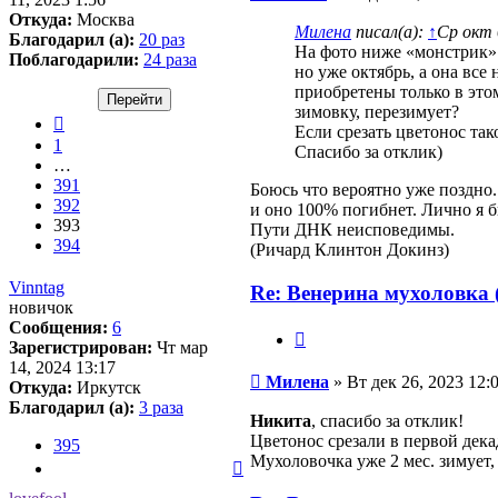
Откуда:
Москва
Милена
писал(а):
↑
Ср окт 
Благодарил (а):
20 раз
На фото ниже «монстрик» с
Поблагодарили:
24 раза
но уже октябрь, а она вс
приобретены только в этом 
зимовку, перезимует?
Пред.
Если срезать цветонос так
1
Спасибо за отклик)
…
391
Боюсь что вероятно уже поздно.
392
и оно 100% погибнет. Лично я б
393
Пути ДНК неисповедимы.
394
(Ричард Клинтон Докинз)
Vinntag
Re: Венерина мухоловка (
новичок
Сообщения:
6
Цитата
Зарегистрирован:
Чт мар
14, 2024 13:17
Сообщение
Милена
»
Вт дек 26, 2023 12:
Откуда:
Иркутск
Благодарил (а):
3 раза
Никита
, спасибо за отклик!
Цветонос срезали в первой дека
395
Мухоловочка уже 2 мес. зимует,
След.