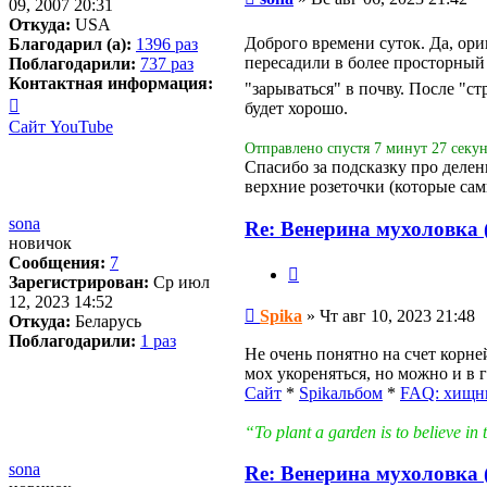
09, 2007 20:31
Откуда:
USA
Доброго времени суток. Да, ор
Благодарил (а):
1396 раз
пересадили в более просторный
Поблагодарили:
737 раз
Контактная информация:
"зарываться" в почву. После "с
Контактная
будет хорошо.
информация
Сайт
YouTube
пользователя
Отправлено спустя 7 минут 27 секун
Spika
Спасибо за подсказку про делени
верхние розеточки (которые сам
sona
Re: Венерина мухоловка (
новичок
Сообщения:
7
Цитата
Зарегистрирован:
Ср июл
12, 2023 14:52
Сообщение
Spika
»
Чт авг 10, 2023 21:48
Откуда:
Беларусь
Поблагодарили:
1 раз
Не очень понятно на счет корне
мох укореняться, но можно и в 
Сайт
*
Spikальбом
*
FAQ: хищн
“To plant a garden is to believe 
sona
Re: Венерина мухоловка (