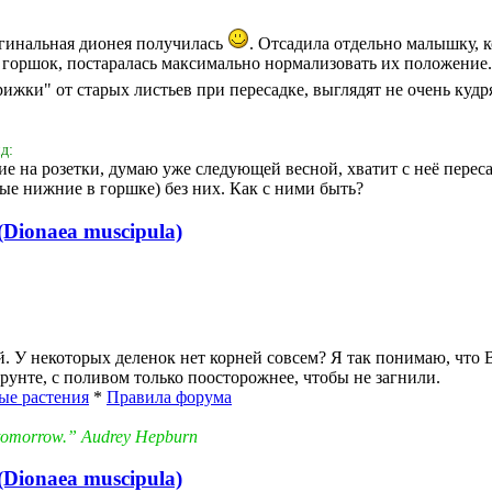
игинальная дионея получилась
. Отсадила отдельно малышку, 
 горшок, постаралась максимально нормализовать их положение. 
трижки" от старых листьев при пересадке, выглядят не очень ку
д:
е на розетки, думаю уже следующей весной, хватит с неё пересад
ые нижние в горшке) без них. Как с ними быть?
Dionaea muscipula)
й. У некоторых деленок нет корней совсем? Я так понимаю, что В
грунте, с поливом только поосторожнее, чтобы не загнили.
ые растения
*
Правила форума
in tomorrow.” Audrey Hepburn
Dionaea muscipula)