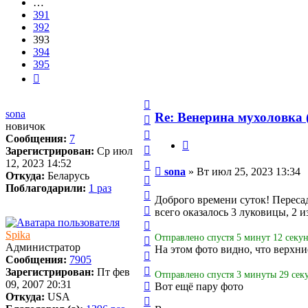
…
391
392
393
394
395
След.
Вернуться
sona
к
Re: Венерина мухоловка (
Вернуться
новичок
началу
к
Вернуться
Сообщения:
7
началу
Цитата
к
Вернуться
Зарегистрирован:
Ср июл
началу
к
Вернуться
12, 2023 14:52
Сообщение
sona
»
Вт июл 25, 2023 13:34
началу
к
Откуда:
Беларусь
Вернуться
началу
Поблагодарили:
1 раз
к
Вернуться
Доброго времени суток! Переса
началу
к
Вернуться
всего оказалось 3 луковицы, 2 и
началу
к
Вернуться
началу
Spika
к
Вернуться
Отправлено спустя 5 минут 12 секун
Администратор
началу
На этом фото видно, что верхни
к
Вернуться
Сообщения:
7905
началу
к
Вернуться
Зарегистрирован:
Пт фев
Отправлено спустя 3 минуты 29 сек
началу
к
Вернуться
09, 2007 20:31
Вот ещё пару фото
началу
к
Откуда:
USA
Вернуться