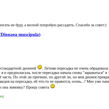
рогать не буду, а весной попробую рассадить. Спасибо за совет:)
Dionaea muscipula)
естандартной дионеей
. Летняя пересадка не очень обрадовала
к я и предполагала, после пересадки начала снова "зарываться" 
ё часть. По этой ли причине, по другой ли, но моя дионея превр
акция на пересадку, ей что-то не нравится, осень...? Мне уже па
ли она зимовку? Прошу совета
нд: