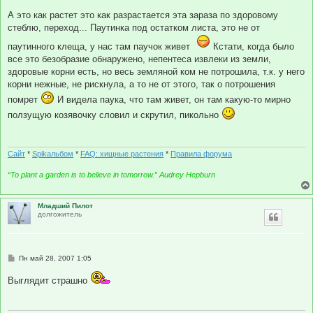
А это как растет это как разрастается эта зараза по здоровому
стеблю, переход... Паутинка под остатком листа, это не от
паутинного клеща, у нас там паучок живет
Кстати, когда было
все это безобразие обнаружено, непентеса извлеки из земли,
здоровые корни есть, но весь земляной ком не потрошила, т.к. у него
корни нежные, не рискнула, а то не от этого, так о потрошения
помрет
И видела паука, что там живет, он там какую-то мирно
ползущую козявочку словил и скрутил, пикольно
Сайт
*
Spikальбом
*
FAQ: хищные растения
*
Правила форума
“To plant a garden is to believe in tomorrow.” Audrey Hepburn
Младший Пилот
долгожитель
С
Пн май 28, 2007 1:05
о
о
Выглядит страшно
б
щ
е
н