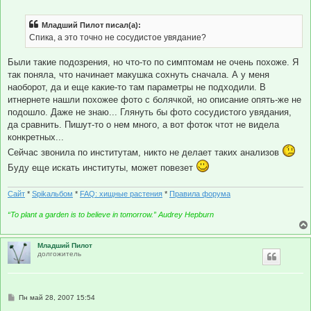
о
о
б
Младший Пилот писал(а):
щ
е
Спика, а это точно не сосудистое увядание?
н
и
е
Были такие подозрения, но что-то по симптомам не очень похоже. Я
так поняла, что начинает макушка сохнуть сначала. А у меня
наоборот, да и еще какие-то там параметры не подходили. В
итнернете нашли похожее фото с болячкой, но описание опять-же не
подошло. Даже не знаю... Глянуть бы фото сосудистого увядания,
да сравнить. Пишут-то о нем много, а вот фоток чтот не видела
конкретных...
Сейчас звонила по институтам, никто не делает таких анализов
Буду еще искать институты, может повезет
Сайт
*
Spikальбом
*
FAQ: хищные растения
*
Правила форума
“To plant a garden is to believe in tomorrow.” Audrey Hepburn
Младший Пилот
долгожитель
С
Пн май 28, 2007 15:54
о