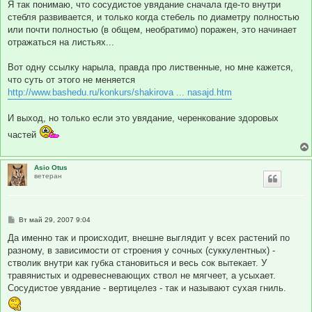
о
Я так понимаю, что сосудистое увядание сначала где-то внутри
б
стебля развивается, и только когда стебель по диаметру полностью
щ
е
или почти полностью (в общем, необратимо) поражен, это начинает
н
отражаться на листьях...
и
е
Вот одну ссылку нарыла, правда про лиственные, но мне кажется,
что суть от этого не меняется
http://www.bashedu.ru/konkurs/shakirova ... nasajd.htm
И выход, но только если это увядание, черенкование здоровых
частей
Asio Otus
ветеран
С
Вт май 29, 2007 9:04
о
о
Да именно так и происходит, внешне выглядит у всех растений по
б
разному, в зависимости от строения у сочных (суккулентных) -
щ
е
стволик внутри как губка становиться и весь сок вытекает. У
н
травянистых и одревесневающих ствол не мягчеет, а усыхает.
и
е
Сосудистое увядание - вертицелез - так и называют сухая гниль.