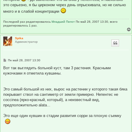
это серьезно, я бы цирконом через день опрыскивала, но не сильно
много и в слабой концентрации
Последний раз редактировалось
Младший Пилот
Пн май 28, 2007 13:30, всего
редактировалось 1 раз.
Spika
Администратор
С
Пн май 28, 2007 13:30
о
о
Вот так выглядить больной куст, там 3 растения. Красными
б
кужочками я отметила кувшины.
щ
е
н
и
е
Это самый большой из них, вырос на растении у которого такая бяка
покрывает ствол на сантиметр от земли примерно. Непентес не
coccinea (ярко-красный, который), а неизвестный вид,
предположительно alata...
Это еще один кувшин в стадии развития сорри за плохую съемку