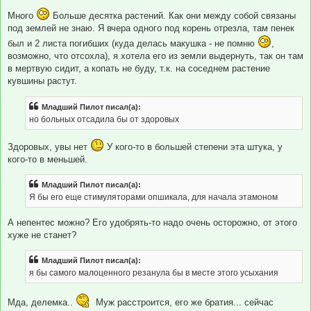
Много
Больше десятка растений. Как они между собой связаны
под землей не знаю. Я вчера одного под корень отрезла, там пенек
был и 2 листа погибших (куда делась макушка - не помню
,
возможно, что отсохла), я хотела его из земли выдернуть, так он там
в мертвую сидит, а копать не буду, т.к. на соседнем растение
кувшины растут.
Младший Пилот писал(а):
но больных отсадила бы от здоровых
Здоровых, увы нет
У кого-то в большей степени эта штука, у
кого-то в меньшей.
Младший Пилот писал(а):
Я бы его еще стимуляторами опшикала, для начала этамоном
А непентес можно? Его удобрять-то надо очень осторожно, от этого
хуже не станет?
Младший Пилот писал(а):
я бы самого малоценного резанула бы в месте этого усыхания
Мда, делемка..
Муж расстроится, его же братия... сейчас