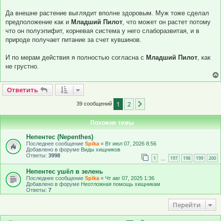
Да внешне растение выглядит вполне здоровым. Муж тоже сделал
предположение как и
Младший Пилот
, что может он растет потому
что он полуэпифит, корневая система у него слаборазвитая, и в
природе получает питание за счет кувшинов.
И по мерам действия я полностью согласна с
Младший Пилот
, как
не грустно.
Ответить
О
т
в
е
т
и
т
ь
1
2
След.
39 сообщений
Похожие темы
Непентес (Nepenthes)
Последнее сообщение
Spika
«
Вт июл 07, 2026 8:56
Добавлено в форуме
Виды хищников
Ответы:
3998
1
197
198
199
200
…
Непентес ушёл в зелень
Последнее сообщение
Spika
«
Чт авг 07, 2025 1:36
Добавлено в форуме
Неотложная помощь хищникам
Ответы:
7
Перейти