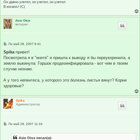
и
Он давно улетел, он улетел, он улетел
е
В космос! (С)
Asio Otus
ветеран
С
Пн май 28, 2007 9:41
о
о
Spika
привет!
б
Посмотрела я в "инете" и пришла к выводу я бы переукоренила, а
щ
е
землю выкинула. Горшок продезинфицировала - вот чем в твоем
н
случае незнаю.
и
е
А у того непентеса, у которого это болезнь листья вянут? Корни
здоровые?
Spika
Администратор
С
Пн май 28, 2007 11:16
о
о
б
Asio Otus писал(а):
щ