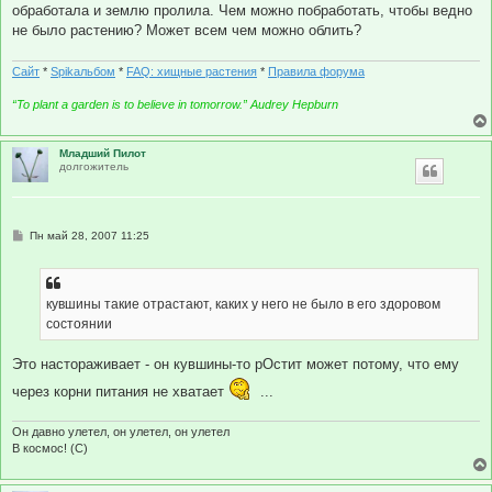
обработала и землю пролила. Чем можно побработать, чтобы ведно
не было растению? Может всем чем можно облить?
Сайт
*
Spikальбом
*
FAQ: хищные растения
*
Правила форума
“To plant a garden is to believe in tomorrow.” Audrey Hepburn
Младший Пилот
долгожитель
С
Пн май 28, 2007 11:25
о
о
б
щ
е
кувшины такие отрастают, каких у него не было в его здоровом
н
состоянии
и
е
Это настораживает - он кувшины-то рОстит может потому, что ему
через корни питания не хватает
...
Он давно улетел, он улетел, он улетел
В космос! (С)