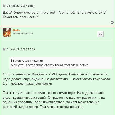
С
Вс май 27, 2007 16:17
о
о
Давай будем смотреть, что у тебя. А он у тебя в тепличке стоит?
б
Какая там влажность?
щ
е
н
и
Spika
е
Администратор
С
Вс май 27, 2007 16:39
о
о
б
Asio Otus писал(а):
щ
е
А он у тебя в тепличке стоит? Какая там влажность?
н
и
е
Стоит в тепличке. Влажнось 75-90 где-то. Вентиляция слабая есть,
надо делать еще, видимо, не достаточно... Заметилаэту каку около
1,5 - месяцев назад. Вот фотки
Так выглядит часть стебля, что от замли идет. На заднем плане
виден кувшинчик растущий. Он растет не на этом растении, а на
одном из соседних, если приглядеться, то черные остования
растений видны левее. Там меньше ствол поражен.