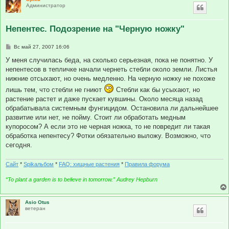
Администратор
Непентес. Подозрение на "Черную ножку"
С
Вс май 27, 2007 16:06
о
о
У меня случилась беда, на сколько серьезная, пока не понятно. У
б
непентесов в тепличке начали чернеть стебли около земли. Листья
щ
е
нижние отсыхают, но очень медленно. На черную ножку не похоже
н
лишь тем, что стебли не гниют
Стебли как бы усыхают, но
и
е
растение растет и даже пускает кувшины. Около месяца назад
обрабатывала системным фунгицидом. Остановила ли дальнейшее
развитие или нет, не пойму. Стоит ли обработать медным
купоросом? А если это не черная ножка, то не повредит ли такая
обработка непентесу? Фотки обязательно выложу. Возможно, что
сегодня.
Сайт
*
Spikальбом
*
FAQ: хищные растения
*
Правила форума
“To plant a garden is to believe in tomorrow.” Audrey Hepburn
Asio Otus
ветеран