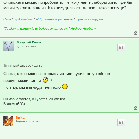
Опрыскать можно попробовать. Не могу найти лабораторию, где бы
могли сделать анализ. Кто-нибудь знает, делают такое вообще?
Сайт
*
Spikальбом
*
FAQ: хищные растения
*
Правила форума
“To plant a garden is to believe in tomorrow.” Audrey Hepburn
Младший Пилот
долгожитель
С
Пн май 28, 2007 13:35
о
о
Спика, а кончики некоторых листьев сухие, он у тебя не
б
переувлажнился ли
?
щ
е
Но в целом выглядит неплохо
н
и
е
Он давно улетел, он улетел, он улетел
В космос! (С)
Spika
Администратор