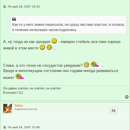
С
Пн май 28, 2007 15:33
о
о
б
щ
е
Как-то у него земля пересохла, он сразу листики опустил, я полила,
н
в течении нескольких часов поднялись.
и
е
А, ну тогда не как орхидея
- наверно стебель все-таки хорошо
живой в этом месте
...
Спика, а это точно не сосудистое увядание?
...
Вроде в вялотекущем состоянии оно годами иногда развиваться
может
Он давно улетел, он улетел, он улетел
В космос! (С)
Spika
Администратор
С
Пн май 28, 2007 15:46