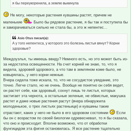
е
я бы переукоренила, а землю выкинула
н
и
е
Не могу, некоторые растения кувшины растят, причем не
маленькие
Было бы рядовое растение, я бы так и поступила бы
и заморачиваться сильно не стала бы, а это ж непентес...
Asio Otus писал(а):
А у того непентеса, у которого это болезнь листья вянут? Корни
здоровые?
Междоузлья, ты имеешь ввиду? Немного есть, но это может быть из-
за недостатка освещенности. На счет корней не знаю, то, что я
видела, здоровей здорового, а что там в земляном коме было, не
ковырялась, у него корни нежные.
Вчера сидела тоже искала, то, что не сосудистое увядание, это
точно. Легче стало, но не очень. Вообще не понятно он себя ведет,
он растет себе, как здоровый, сохнут лишь те листья, которых
застигает эта чернота, а остальные зеленые, не обвислые, макушка
растет и даже новые растения растут (вчера обнаружила
молоденькое, о трех листьях растеньице) и кувшины такие
отрастают, каких у него не было в его здоровом состоянии
Если
бы он с возрастом по своей биологии одревесневал, то я бы сказала,
что оно и происходит. Вполне возможно, что от обработки
фунгицидом эта фигня остановилась. Я все растение тщательно