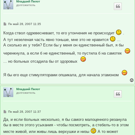
Младший Пилот
долгожитель
С
Пн май 28, 2007 11:35
о
о
Когда ствол одревесневает, то его утончения не происходит
.
б
щ
А тут незеленая часть явно тоньше, мне это не нравится
...
е
А сколько их у тебя? Если бы у меня он единственный был, я бы
н
и
черенкнула, а если б не единственный, то пустила б на самотек
е
... но больных отсадила бы от здоровых
Я бы его еще стимуляторами опшикала, для начала этамоном
Младший Пилот
долгожитель
С
Пн май 28, 2007 11:37
о
о
Да, и если больных несколько, я бы самого малоценного резанула
б
бы в месте этого усыхания - чтобы посмотреть, а стебель-то в этом
щ
е
месте живой, или живы лишь верхушки и низы
А то может
н