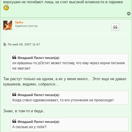
верхушки не погибают лишь за счет высокой влажности в парнике
и
е
Spika
Администратор
С
Пн май 28, 2007 11:47
о
о
б
Младший Пилот писал(а):
щ
е
он кувшины-то рОстит может потому, что ему через корни питания
н
не хватает
и
е
Так растут только на одном, а их у меня много... Этот еще не давал
кувшинов, видимо, собрался...
Младший Пилот писал(а):
Когда ствол одревесневает, то его утончения не происходит
Знаю, в том-то и беда..
Младший Пилот писал(а):
А сколько их у тебя?