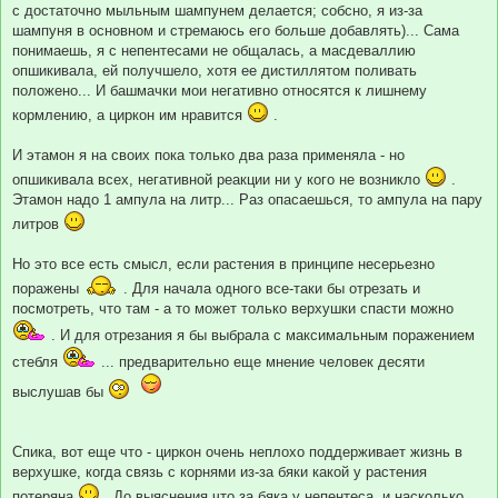
с достаточно мыльным шампунем делается; собсно, я из-за
шампуня в основном и стремаюсь его больше добавлять)... Сама
понимаешь, я с непентесами не общалась, а масдеваллию
опшикивала, ей получшело, хотя ее дистиллятом поливать
положено... И башмачки мои негативно относятся к лишнему
кормлению, а циркон им нравится
.
И этамон я на своих пока только два раза применяла - но
опшикивала всех, негативной реакции ни у кого не возникло
.
Этамон надо 1 ампула на литр... Раз опасаешься, то ампула на пару
литров
Но это все есть смысл, если растения в принципе несерьезно
поражены
. Для начала одного все-таки бы отрезать и
посмотреть, что там - а то может только верхушки спасти можно
. И для отрезания я бы выбрала с максимальным поражением
стебля
... предварительно еще мнение человек десяти
выслушав бы
Спика, вот еще что - циркон очень неплохо поддерживает жизнь в
верхушке, когда связь с корнями из-за бяки какой у растения
потеряна
. До выяснения что за бяка у непентеса, и насколько