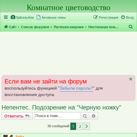
Комнатное цветоводство
Регистрация
Spikальбом
Активные темы
Р
е
г
и
с
т
р
а
ц
и
я
Вход
П
Сайт
Список форумов
Растения-хищники
Неотложная помощь хищникам
о
и
с
к
Если вам не зайти на форум
воспользуйтесь функцией "
Забыли пароль?
" для
восстановления доступа.
Непентес. Подозрение на "Черную ножку"
Ответить
Поиск
Расширенный поис
О
т
в
е
т
и
т
ь
1
2
След.
39 сообщений
Spika