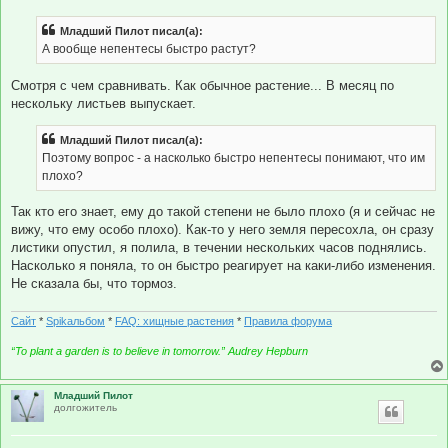
о
б
Младший Пилот писал(а):
щ
е
А вообще непентесы быстро растут?
н
и
е
Смотря с чем сравнивать. Как обычное растение... В месяц по
нескольку листьев выпускает.
Младший Пилот писал(а):
Поэтому вопрос - а насколько быстро непентесы понимают, что им
плохо?
Так кто его знает, ему до такой степени не было плохо (я и сейчас не
вижу, что ему особо плохо). Как-то у него земля пересохла, он сразу
листики опустил, я полила, в течении нескольких часов поднялись.
Насколько я поняла, то он быстро реагирует на каки-либо изменения.
Не сказала бы, что тормоз.
Сайт
*
Spikальбом
*
FAQ: хищные растения
*
Правила форума
“To plant a garden is to believe in tomorrow.” Audrey Hepburn
Младший Пилот
долгожитель