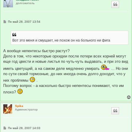
долгожитель
С
Пн май 28, 2007 13:54
о
о
б
щ
е
Вот это меня и смущает, не похож он на больного ни фига
н
и
е
А вообще непентесы быстро растут?
Дело в том, что некоторые орхидеи после потери всех корней могут
еще год цвести и новые листья по чуть-чуть выдавать, и при это вид
иметь цветущий, а на самом деле медленно умирать
... Но они
по сути своей тормозные, до них иногда очень долго доходит, что у
них проблемы
.
Поэтому вопрос - а насколько быстро непентесы понимают, что им
плохо?
Spika
Администратор
С
Пн май 28, 2007 14:03
о