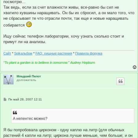
посмотрю...
Так ведь, если за счет влажности живы, все-равно бы сил не
хватило кувшины наращивать. Он бы их сбросил, а он мало того, что
не сбрасывает те что отрасли почти, так еще и новые наращивать
собирается
Ищу сейчас телефон лаборатории, хочу узнать сколько стоит и
примут ли на анализы.
Сайт
*
Spikальбом
*
FAQ: хищные растения
*
Правила форума
“To plant a garden is to believe in tomorrow.” Audrey Hepburn
Младший Пилот
долгожитель
С
Пн май 28, 2007 12:11
о
о
б
щ
е
А непентес можно?
н
и
е
Я бы попробовала цирконом - одну каплю на литр (для обычных
растений 4 капли на литр; циркона лучше меньше, чем больше; и он