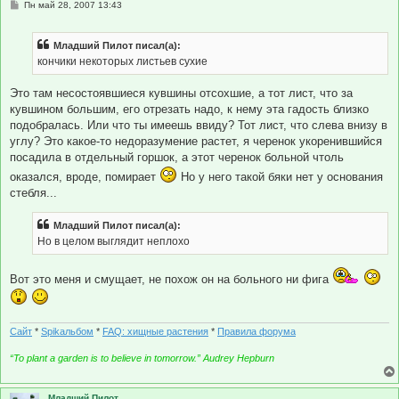
С
Пн май 28, 2007 13:43
о
о
б
Младший Пилот писал(а):
щ
е
кончики некоторых листьев сухие
н
и
е
Это там несостоявшиеся кувшины отсохшие, а тот лист, что за
кувшином большим, его отрезать надо, к нему эта гадость близко
подобралась. Или что ты имеешь ввиду? Тот лист, что слева внизу в
углу? Это какое-то недоразумение растет, я черенок укоренившийся
посадила в отдельный горшок, а этот черенок больной чтоль
оказался, вроде, помирает
Но у него такой бяки нет у основания
стебля...
Младший Пилот писал(а):
Но в целом выглядит неплохо
Вот это меня и смущает, не похож он на больного ни фига
Сайт
*
Spikальбом
*
FAQ: хищные растения
*
Правила форума
“To plant a garden is to believe in tomorrow.” Audrey Hepburn
Младший Пилот