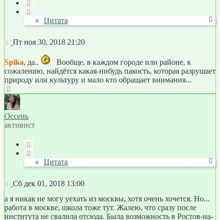
Цитата
Цитата
Сообщение
Пт ноя 30, 2018 21:20
Spika
, да..
Вообще, в каждом городе или районе, к
сожалению, найдётся какая-нибудь пакость, которая разрушает
природу или культуру и мало кто обращает внимания...
Вернуться
к
началу
Оссень
активист
Цитата
Цитата
Сообщение
Сб дек 01, 2018 13:00
а я никак не могу уехать из москвы, хотя очень хочется. Но...
работа в москве, школа тоже тут. Жалею, что сразу после
института не свалила отсюда. Была возможность в Ростов-на-