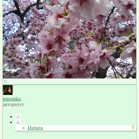
Вернуться
к
началу
miroshka
авторитет
Цитата
Цитата