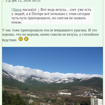
Сообщение
Ср дек 12, 2018 16:35
Siava
писал(а):
↑
Вот ведь везуха... снег уже есть
у людей, а в Питере всё печально с этим сегодня
чуть-чуть припорошило, но снегом не назвать
никак.
У нас тоже припорошило после вчерашнего урагана. И это
хорошо, что по верхам, иначе совсем не везуха, а стихийное
бедствие.