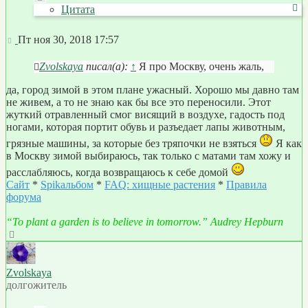
Цитата
Сообщение
Пт ноя 30, 2018 17:57
Zvolskaya
писал(а):
↑
Я про Москву, очень жаль,
да, город зимой в этом плане ужасный. Хорошо мы давно там
не живем, а то не знаю как бы все это переносили. Этот
жуткий отравленный смог висящий в воздухе, гадость под
ногами, которая портит обувь и разъедает лапы животным,
грязные машины, за которые без тряпочки не взяться
Я как
в Москву зимой выбираюсь, так только с матами там хожу и
расслабляюсь, когда возвращаюсь к себе домой
Сайт
*
Spikальбом
*
FAQ: хищные растения
*
Правила
форума
“To plant a garden is to believe in tomorrow.” Audrey Hepburn
Вернуться
к
началу
Zvolskaya
долгожитель