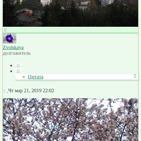
Вернуться
к
началу
Zvolskaya
долгожитель
Цитата
Цитата
Сообщение
Чт мар 21, 2019 22:02