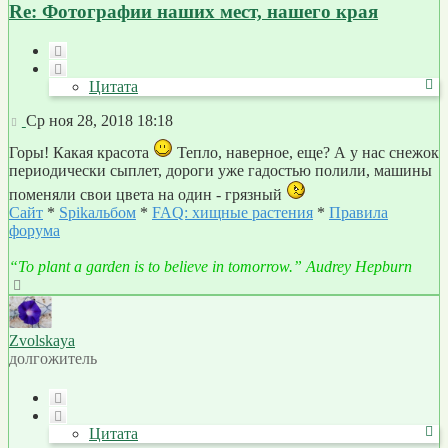
Re: Фотографии наших мест, нашего края
Цитата
Цитата
Сообщение
Ср ноя 28, 2018 18:18
Горы! Какая красота
Тепло, наверное, еще? А у нас снежок
периодически сыплет, дороги уже гадостью полили, машины
поменяли свои цвета на один - грязный
Сайт
*
Spikальбом
*
FAQ: хищные растения
*
Правила
форума
“To plant a garden is to believe in tomorrow.” Audrey Hepburn
Вернуться
к
началу
Zvolskaya
долгожитель
Цитата
Цитата