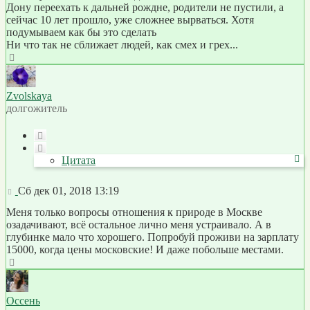
Дону переехать к дальней рождне, родители не пустили, а
сейчас 10 лет прошло, уже сложнее вырваться. Хотя
подумываем как бы это сделать
Ни что так не сближает людей, как смех и грех...
Вернуться
к
началу
Zvolskaya
долгожитель
Цитата
Цитата
Сообщение
Сб дек 01, 2018 13:19
Меня только вопросы отношения к природе в Москве
озадачивают, всё остальное лично меня устраивало. А в
глубинке мало что хорошего. Попробуй проживи на зарплату
15000, когда цены московские! И даже побольше местами.
Вернуться
к
началу
Оссень