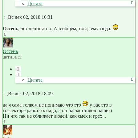
Цитата
Сообщение
Вс дек 02, 2018 16:31
Оссень
, чёт непонятно. А в общем, тогда ему сюда.
Вернуться
к
началу
Оссень
активист
Цитата
Цитата
Сообщение
Вс дек 02, 2018 18:09
да я сама толком не понимаю что это
у вас это в
госсекторе работать надо, а он на частников пащет)
Ни что так не сближает людей, как смех и грех...
Вернуться
к
началу