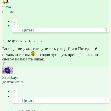
началу
Siava
постоялец
Цитата
Цитата
Сообщение
Вс дек 02, 2018 23:57
Вот ведь везуха... снег уже есть у людей, а в Питере всё
печально с этим
сегодня чуть-чуть припорошило, но
снегом не назвать никак.
Вернуться
к
началу
Zvolskaya
долгожитель
Цитата
Цитата