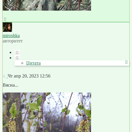
Вернуться
к
началу
miroshka
авторитет
Цитата
Цитата
Сообщение
Чт апр 20, 2023 12:56
Вясна...