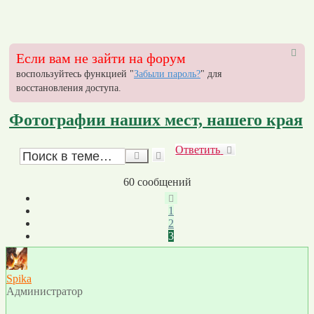
Если вам не зайти на форум
воспользуйтесь функцией "
Забыли пароль?
" для
восстановления доступа.
Фотографии наших мест, нашего края
Ответить
О
т
в
е
т
и
т
ь
Расширенный
Поиск
поиск
60 сообщений
Пред.
1
2
3
Spika
Администратор