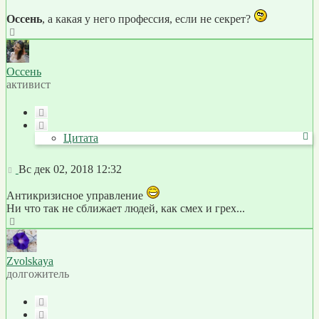
Оссень
, а какая у него профессия, если не секрет?
Вернуться
к
началу
Оссень
активист
Цитата
Цитата
Сообщение
Вс дек 02, 2018 12:32
Антикризисное управление
Ни что так не сближает людей, как смех и грех...
Вернуться
к
началу
Zvolskaya
долгожитель
Цитата