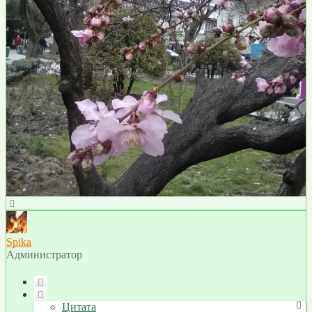
Вернуться
к
началу
Spika
Администратор
Цитата
Цитата