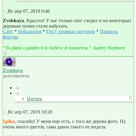
Сообщение
Вс апр 07, 2019 0:46
Zvolskaya
, Красота! У нас только снег сходит и на некоторых
деревьях почки стали набухать.
Сайт
*
Spikальбом
*
FAQ: хищные растения
*
Правила
форума
“To plant a garden is to believe in tomorrow.” Audrey Hepburn
Вернуться
к
началу
Zvolskaya
долгожитель
Цитата
Цитата
Сообщение
Вс апр 07, 2019 10:20
Spika
, спасибо! У меня еще есть, с того же дерева фото. Ну
очень много цветов, сама давно такого не видела.