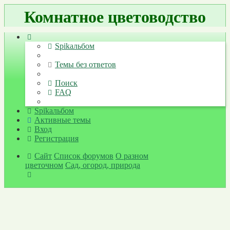
Комнатное цветоводство
Регистрация
Spikальбом
Темы без ответов
Поиск
FAQ
Spikальбом
Активные темы
Вход
Р
е
г
и
с
т
р
а
ц
и
я
Сайт
Список форумов
О разном
цветочном
Сад, огород, природа
Поиск