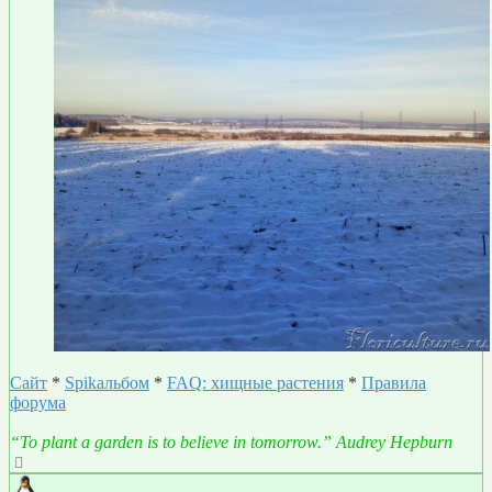
Сайт
*
Spikальбом
*
FAQ: хищные растения
*
Правила
форума
“To plant a garden is to believe in tomorrow.” Audrey Hepburn
Вернуться
к