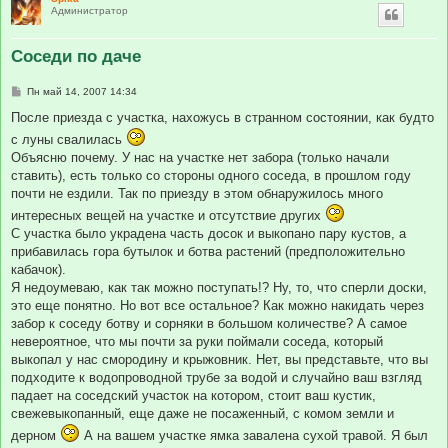
Администратор
Соседи по даче
С
Пн май 14, 2007 14:34
о
о
После приезда с участка, нахожусь в странном состоянии, как будто
б
с луны свалилась
щ
е
Объясню почему. У нас на участке нет забора (только начали
н
ставить), есть только со стороны одного соседа, в прошлом году
и
е
почти не ездили. Так по приезду в этом обнаружилось много
интересных вещей на участке и отсутствие других
С участка было украдена часть досок и выкопано пару кустов, а
прибавилась гора бутылок и ботва растений (предположительно
кабачок).
Я недоумеваю, как так можно поступать!? Ну, то, что сперли доски,
это еще понятно. Но вот все остальное? Как можно накидать через
забор к соседу ботву и сорняки в большом количестве? А самое
невероятное, что мы почти за руки поймали соседа, который
выкопал у нас смородину и крыжовник. Нет, вы представьте, что вы
подходите к водопроводной трубе за водой и случайно ваш взгляд
падает на соседский участок на котором, стоит ваш кустик,
свежевыкопанный, еще даже не посаженный, с комом земли и
дерном
А на вашем участке ямка завалена сухой травой. Я был