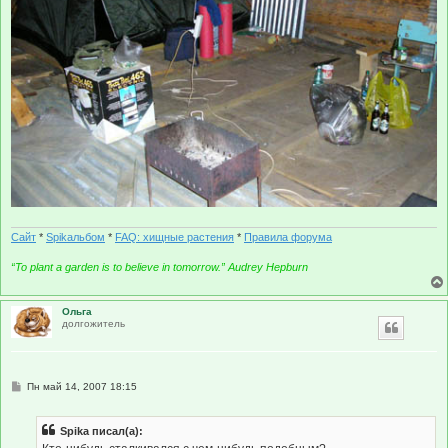
Сайт
*
Spikальбом
*
FAQ: хищные растения
*
Правила форума
“To plant a garden is to believe in tomorrow.” Audrey Hepburn
Ольга
долгожитель
С
Пн май 14, 2007 18:15
о
о
б
Spika писал(а):
щ
е