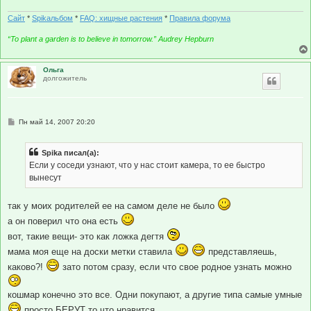
Сайт
*
Spikальбом
*
FAQ: хищные растения
*
Правила форума
“To plant a garden is to believe in tomorrow.” Audrey Hepburn
Ольга
долгожитель
С
Пн май 14, 2007 20:20
о
о
б
Spika писал(а):
щ
е
Если у соседи узнают, что у нас стоит камера, то ее быстро
н
вынесут
и
е
так у моих родителей ее на самом деле не было
а он поверил что она есть
вот, такие вещи- это как ложка дегтя
мама моя еще на доски метки ставила
представляешь,
каково?!
зато потом сразу, если что свое родное узнать можно
кошмар конечно это все. Одни покупают, а другие типа самые умные
просто БЕРУТ то что нравится.