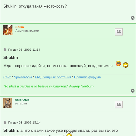
о
о
Shuklin, откуда такая жестокость?
б
щ
е
н
и
Spika
е
Администратор
С
Пн дек 03, 2007 11:14
о
о
Shuklin
б
щ
Мда.. хорошие идейки, но мы пока, пожалуй, воздержимся
е
н
и
Сайт
*
Spikальбом
*
FAQ: хищные растения
*
Правила форума
е
“To plant a garden is to believe in tomorrow.” Audrey Hepburn
Asio Otus
ветеран
С
Пн дек 03, 2007 15:14
о
о
Shuklin
, а что с вами такое уже проделывали, раз вы так это
б