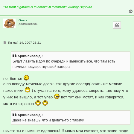
“To plant a garden is to believe in tomorrow.” Audrey Hepburn
Ольга
долгожитель
С
Пн май 14, 2007 23:21
о
о
б
Spika писал(а):
щ
е
Будут лазить в дом по очереди и выносить все, что там есть
н
помимо несуществующей камеры
и
е
не, боятся
а по поводу меченых досок- так другие соседи( опять же мелкие
пакостники
) стучат на того, кому удалось спереть....потому что
у них не вышло, а тот упёр
вот тут они мстят, и как говорится,
мстя их страшна
Spika писал(а):
Даже не знаешь, что и делать-то с такими
ничего ты с ними не сделаешь!!!! мама моя считает, что такие люди