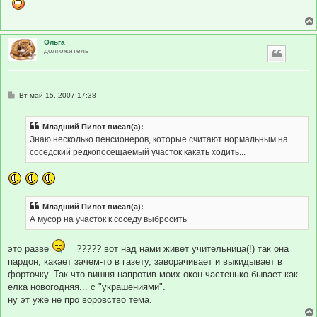
Ольга
долгожитель
С
Вт май 15, 2007 17:38
о
о
б
Младший Пилот писал(а):
щ
е
Знаю несколько пенсионеров, которые считают нормальным на
н
соседский редкопосещаемый участок какать ходить...
и
е
Младший Пилот писал(а):
А мусор на участок к соседу выбросить
это разве
????? вот над нами живет учительница(!) так она
пардон, какает зачем-то в газету, заворачивает и выкидывает в
форточку. Так что вишня напротив моих окон частенько бывает как
елка новогодняя... с "украшениями".
ну эт уже не про воровство тема.