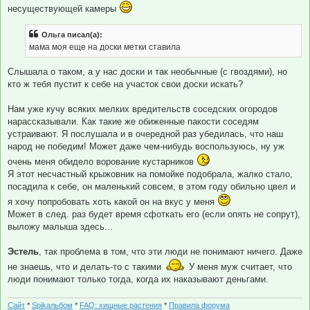
несуществующей камеры
Ольга писал(а):
мама моя еще на доски метки ставила
Слышала о таком, а у нас доски и так необычные (с гвоздями), но
кто ж тебя пустит к себе на участок свои доски искать?
Нам уже кучу всяких мелких вредительств соседских огородов
нарассказывали. Как такие же обиженные пакости соседям
устраивают. Я послушала и в очередной раз убедилась, что наш
народ не победим! Может даже чем-нибудь воспользуюсь, ну уж
очень меня обидело ворование кустарников
Я этот несчастный крыжовник на помойке подобрала, жалко стало,
посадила к себе, он маленький совсем, в этом году обильно цвел и
я хочу попробовать хоть какой он на вкус у меня
Может в след. раз будет время сфоткать его (если опять не сопрут),
выложу малыша здесь...
Эстель
, так проблема в том, что эти люди не понимают ничего. Даже
не знаешь, что и делать-то с такими
У меня муж считает, что
люди понимают только тогда, когда их наказывают деньгами.
Сайт
*
Spikальбом
*
FAQ: хищные растения
*
Правила форума