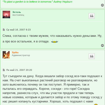
“To plant a garden is to believe in tomorrow.” Audrey Hepburn
Эстель
постоялец
С
Ср май 16, 2007 9:23
о
о
Спика, согласна с твоим мужем, что наказывать нужно деньгами. Ну,
б
щ
а про все остальное, я в отпаде.
е
н
и
е
Spika
Администратор
С
Пн май 21, 2007 20:20
о
о
Тут съездили на дачу. Когда вешали забор сосед все-таки подошел к
б
нам. На счет выкопанных растений разговор не разговаривали, но
щ
е
зато выяснилось почему он так поступил. Я примерно, так и
н
пыталась его оправдать. Короче, соседи - это горе! Соседка
и
е
напротив, разнесла слух, что мы участок продали и там теперь
новые хозяева, которым и делается забор и по этому поводу сосед у
нас решил копануть кустарники. Хорошо, хоть подошел с нами