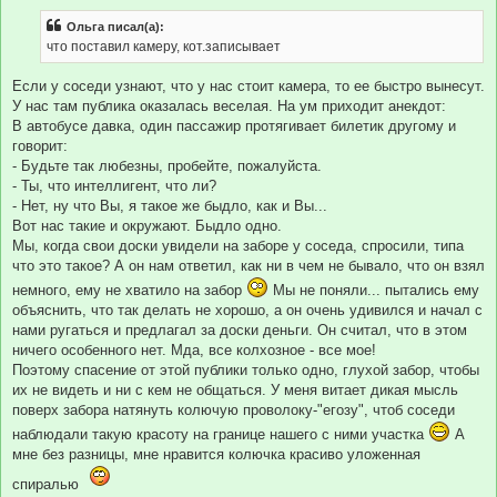
о
б
Ольга писал(а):
щ
е
что поставил камеру, кот.записывает
н
и
е
Если у соседи узнают, что у нас стоит камера, то ее быстро вынесут.
У нас там публика оказалась веселая. На ум приходит анекдот:
В автобусе давка, один пассажир протягивает билетик другому и
говорит:
- Будьте так любезны, пробейте, пожалуйста.
- Ты, что интеллигент, что ли?
- Нет, ну что Вы, я такое же быдло, как и Вы...
Вот нас такие и окружают. Быдло одно.
Мы, когда свои доски увидели на заборе у соседа, спросили, типа
что это такое? А он нам ответил, как ни в чем не бывало, что он взял
немного, ему не хватило на забор
Мы не поняли... пытались ему
объяснить, что так делать не хорошо, а он очень удивился и начал с
нами ругаться и предлагал за доски деньги. Он считал, что в этом
ничего особенного нет. Мда, все колхозное - все мое!
Поэтому спасение от этой публики только одно, глухой забор, чтобы
их не видеть и ни с кем не общаться. У меня витает дикая мысль
поверх забора натянуть колючую проволоку-"егозу", чтоб соседи
наблюдали такую красоту на границе нашего с ними участка
А
мне без разницы, мне нравится колючка красиво уложенная
спиралью