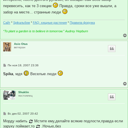
перевесить, как те 3 секции
Правда, сроки все уже вышли, а
забор на месте... странные люди
Сайт
*
Spikальбом
*
FAQ: хищные растения
*
Правила форума
“To plant a garden is to believe in tomorrow.” Audrey Hepburn
Asio Otus
ветеран
С
Пн ноя 19, 2007 23:36
о
о
Spika
, мдя
Веселые люди
б
щ
е
н
и
Shuklin
е
постоялец
С
Вс дек 02, 2007 20:42
о
о
Морду набить
Мстите ему,делайте всякие подлости,правда если
б
заруку поймает,то
.Ночью,без
щ