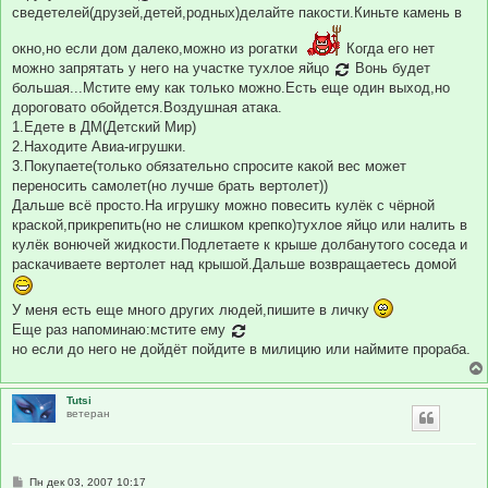
е
сведетелей(друзей,детей,родных)делайте пакости.Киньте камень в
н
и
окно,но если дом далеко,можно из рогатки
Когда его нет
е
можно запрятать у него на участке тухлое яйцо
Вонь будет
большая...Мстите ему как только можно.Есть еще один выход,но
дороговато обойдется.Воздушная атака.
1.Едете в ДМ(Детский Мир)
2.Находите Авиа-игрушки.
3.Покупаете(только обязательно спросите какой вес может
переносить самолет(но лучше брать вертолет))
Дальше всё просто.На игрушку можно повесить кулёк с чёрной
краской,прикрепить(но не слишком крепко)тухлое яйцо или налить в
кулёк вонючей жидкости.Подлетаете к крыше долбанутого соседа и
раскачиваете вертолет над крышой.Дальше возвращаетесь домой
У меня есть еще много других людей,пишите в личку
Еще раз напоминаю:мстите ему
но если до него не дойдёт пойдите в милицию или наймите прораба.
Tutsi
ветеран
С
Пн дек 03, 2007 10:17