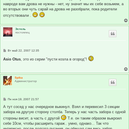
навроде вам дрова не нужны - нет, ну значит мы их себе возьмем, а
во вторых они чуть сарай на дрова не разобрали, пока родители
отсутствовали .
Эстель
постоялец
С
Вт май 22, 2007 12:35
о
о
Asio Otus
, это из серии "пусти козла в огород"!
б
щ
е
н
и
Spika
е
Администратор
С
Пн ноя 19, 2007 21:57
о
о
А тут сосед у нас очередное выкинул. Взял и перевесил 3 секции
б
забора на другую сторону столба. Теперь у нас часть забора с одной
щ
е
стороны висит, а часть с другой
Т.е. он таким образом выкроил
н
себе 10см, чтобы расширить гараж.. умно, однако... Так что
и
е
интересно, после долгого ругания, он обещал сам весь забор