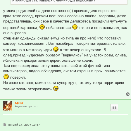
Кто-нибудь сталкивался с чем-нибудь подобным?
н
и
е
у моих родителей на даче постоянно(!) происходило воровство...
крал тоже сосед, причем все: розы особенно любил, георгины, даже
представляешь, они себе в качестве деликотеса посадили чуть-чуть
сортовой картошки,
побаловаться
так он и ее выкапывал, как
она выросла.
отец ему однажды сказал ему,( но типа не про него) что поставил
камеру, кот.записывает . Вот насобирал говорит материала столько,
что можно в ментовку идти
в тот вечер они уехали. В
след.приезд чудесным образом "вернулись" на участок розы, слива,
яблонька и декоративный дёрен.Больше не крали.
Там еще сосед знал что у папы зять всей этой фигней типа
компьютеров, видеонаблюдения, систем охраны и проч. занимается
поверил.
Не знаю как ваш, может если супер крут, так ему тогда территорию
только током отгораживать
Spika
Администратор
С
Пн май 14, 2007 19:57
о