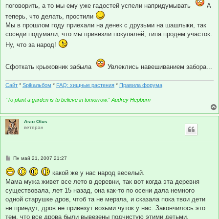
поговорить, а то мы ему уже гадостей успели напридумывать
А
теперь, что делать, простили
Мы в прошлом году приехали на денек с друзьми на шашлыки, так
соседи подумали, что мы привезли покупалей, типа продем участок.
Ну, что за народ!
Сфоткать крыжовник забыла
Увлеклись навешиванием забора...
Сайт
*
Spikальбом
*
FAQ: хищные растения
*
Правила форума
“To plant a garden is to believe in tomorrow.” Audrey Hepburn
Asio Otus
ветеран
С
Пн май 21, 2007 21:27
о
о
какой же у нас народ веселый.
б
Мама мужа живет все лето в деревни, так вот когда эта деревня
щ
е
существовала, лет 15 назад, она как-то по осени дала немного
н
одной старушке дров, чтоб та не мерзла, и сказала пока твои дети
и
е
не приедут, дров не привезут возьми чуток у нас. Закончилось это
тем, что все дрова были вывезены подчистую этими детьми,