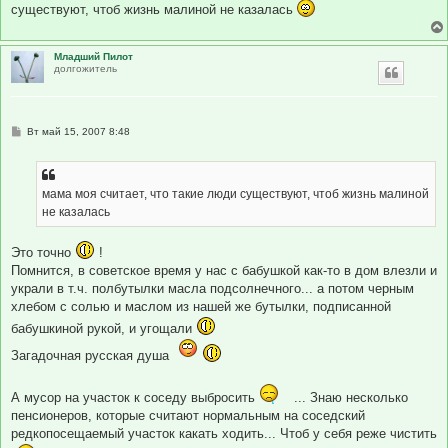
существуют, чтоб жизнь малиной не казалась
Младший Пилот
долгожитель
С
Вт май 15, 2007 8:48
о
о
б
щ
е
мама моя считает, что такие люди существуют, чтоб жизнь малиной
н
не казалась
и
е
Это точно
!
Помнится, в советское время у нас с бабушкой как-то в дом влезли и
украли в т.ч. полбутылки масла подсолнечного... а потом черным
хлебом с солью и маслом из нашей же бутылки, подписанной
бабушкиной рукой, и угощали
Загадочная русская душа
А мусор на участок к соседу выбросить
... Знаю несколько
пенсионеров, которые считают нормальным на соседский
редкопосещаемый участок какать ходить... Чтоб у себя реже чистить