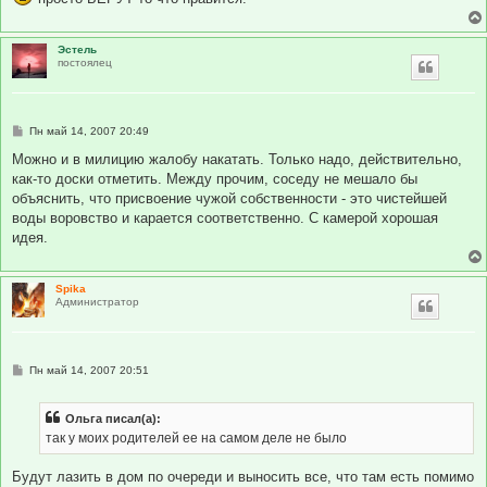
Эстель
постоялец
С
Пн май 14, 2007 20:49
о
о
Можно и в милицию жалобу накатать. Только надо, действительно,
б
как-то доски отметить. Между прочим, соседу не мешало бы
щ
е
объяснить, что присвоение чужой собственности - это чистейшей
н
воды воровство и карается соответственно. С камерой хорошая
и
е
идея.
Spika
Администратор
С
Пн май 14, 2007 20:51
о
о
б
Ольга писал(а):
щ
е
так у моих родителей ее на самом деле не было
н
и
е
Будут лазить в дом по очереди и выносить все, что там есть помимо