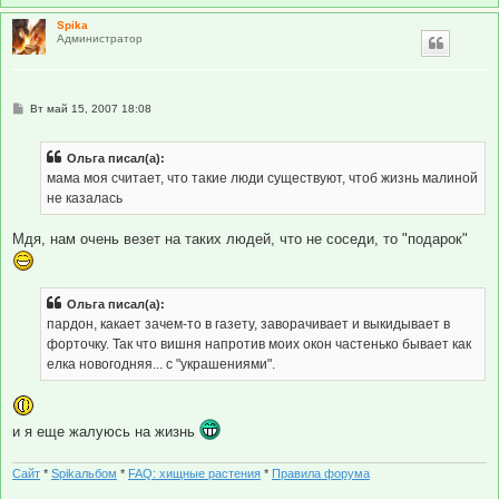
Spika
Администратор
С
Вт май 15, 2007 18:08
о
о
б
Ольга писал(а):
щ
е
мама моя считает, что такие люди существуют, чтоб жизнь малиной
н
не казалась
и
е
Мдя, нам очень везет на таких людей, что не соседи, то "подарок"
Ольга писал(а):
пардон, какает зачем-то в газету, заворачивает и выкидывает в
форточку. Так что вишня напротив моих окон частенько бывает как
елка новогодняя... с "украшениями".
и я еще жалуюсь на жизнь
Сайт
*
Spikальбом
*
FAQ: хищные растения
*
Правила форума