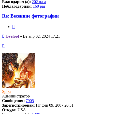
Благодарил (а):
202 раза
Поблагодарили:
160 раз
Re: Весенние фотографии
Цитата
Сообщение
lovefool
»
Вт апр 02, 2024 17:21
Вернуться
к
началу
Spika
Администратор
Сообщения:
7905
Зарегистрирован:
Пт фев 09, 2007 20:31
Откуда:
USA