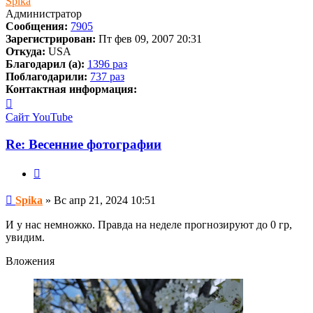
Spika
Администратор
Сообщения:
7905
Зарегистрирован:
Пт фев 09, 2007 20:31
Откуда:
USA
Благодарил (а):
1396 раз
Поблагодарили:
737 раз
Контактная информация:
Контактная
информация
Сайт
YouTube
пользователя
Spika
Re: Весенние фотографии
Цитата
Сообщение
Spika
»
Вс апр 21, 2024 10:51
И у нас немножко. Правда на неделе прогнозируют до 0 гр,
увидим.
Вложения