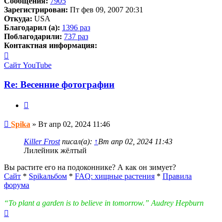
Сообщения:
7905
Зарегистрирован:
Пт фев 09, 2007 20:31
Откуда:
USA
Благодарил (а):
1396 раз
Поблагодарили:
737 раз
Контактная информация:
Контактная
информация
Сайт
YouTube
пользователя
Spika
Re: Весенние фотографии
Цитата
Сообщение
Spika
»
Вт апр 02, 2024 11:46
Killer Frost
писал(а):
↑
Вт апр 02, 2024 11:43
Лилейник жёлтый
Вы растите его на подоконнике? А как он зимует?
Сайт
*
Spikальбом
*
FAQ: хищные растения
*
Правила
форума
“To plant a garden is to believe in tomorrow.” Audrey Hepburn
Вернуться
к