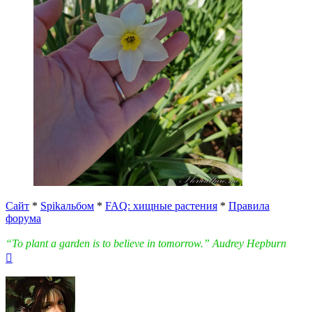
Сайт
*
Spikальбом
*
FAQ: хищные растения
*
Правила
форума
“To plant a garden is to believe in tomorrow.” Audrey Hepburn
Вернуться
к
началу