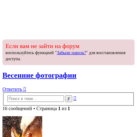
Если вам не зайти на форум
воспользуйтесь функцией "
Забыли пароль?
" для восстановления
доступа.
Весенние фотографии
Ответить
О
т
в
е
т
и
т
ь
Расширенный
Поиск
поиск
16 сообщений • Страница
1
из
1