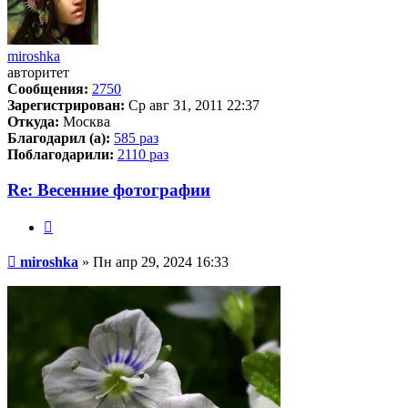
miroshka
авторитет
Сообщения:
2750
Зарегистрирован:
Ср авг 31, 2011 22:37
Откуда:
Москва
Благодарил (а):
585 раз
Поблагодарили:
2110 раз
Re: Весенние фотографии
Цитата
Сообщение
miroshka
»
Пн апр 29, 2024 16:33