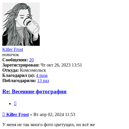
началу
Killer Frost
новичок
Сообщения:
20
Зарегистрирован:
Чт окт 26, 2023 13:51
Откуда:
Комсомольск
Благодарил (а):
4 раза
Поблагодарили:
13 раз
Re: Весенние фотографии
Цитата
Сообщение
Killer Frost
»
Вт апр 02, 2024 11:53
У меня не так много фото цветущих, но всё же