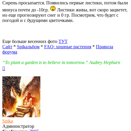
Сирень просыпается. Появились первые листики, потом были
минуса почти до -10гр.
Листики живы, вот скоро зацветет,
но еще прогнозируют снег и 0 гр. Посмотрим, что будет с
погодой и с будущими цветочками.
Еще больше весенних фото
ТУТ
Сайт
*
Spikальбом
*
FAQ: хищные растения
*
Правила
форума
“To plant a garden is to believe in tomorrow.” Audrey Hepburn
Вернуться
к
началу
Spika
Администратор