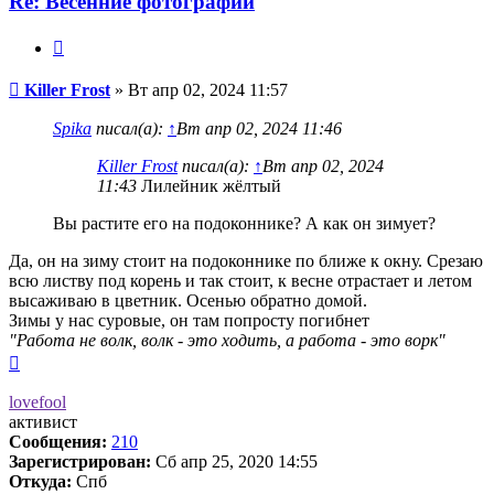
Re: Весенние фотографии
Цитата
Сообщение
Killer Frost
»
Вт апр 02, 2024 11:57
Spika
писал(а):
↑
Вт апр 02, 2024 11:46
Killer Frost
писал(а):
↑
Вт апр 02, 2024
11:43
Лилейник жёлтый
Вы растите его на подоконнике? А как он зимует?
Да, он на зиму стоит на подоконнике по ближе к окну. Срезаю
всю листву под корень и так стоит, к весне отрастает и летом
высаживаю в цветник. Осенью обратно домой.
Зимы у нас суровые, он там попросту погибнет
"Работа не волк, волк - это ходить, а работа - это ворк"
Вернуться
к
началу
lovefool
активист
Сообщения:
210
Зарегистрирован:
Сб апр 25, 2020 14:55
Откуда:
Спб