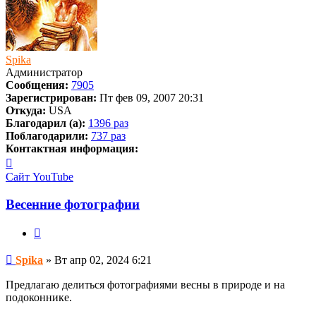
Spika
Администратор
Сообщения:
7905
Зарегистрирован:
Пт фев 09, 2007 20:31
Откуда:
USA
Благодарил (а):
1396 раз
Поблагодарили:
737 раз
Контактная информация:
Контактная
информация
Сайт
YouTube
пользователя
Spika
Весенние фотографии
Цитата
Сообщение
Spika
»
Вт апр 02, 2024 6:21
Предлагаю делиться фотографиями весны в природе и на
подоконнике.