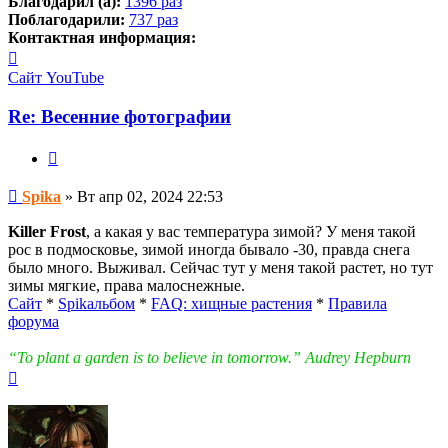
Благодарил (а):
1396 раз
Поблагодарили:
737 раз
Контактная информация:
Контактная
информация
Сайт
YouTube
пользователя
Spika
Re: Весенние фотографии
Цитата
Сообщение
Spika
»
Вт апр 02, 2024 22:53
Killer Frost
, а какая у вас температура зимой? У меня такой
рос в подмосковье, зимой иногда бывало -30, правда снега
было много. Выживал. Сейчас тут у меня такой растет, но тут
зимы мягкие, права малоснежные.
Сайт
*
Spikальбом
*
FAQ: хищные растения
*
Правила
форума
“To plant a garden is to believe in tomorrow.” Audrey Hepburn
Вернуться
к
началу