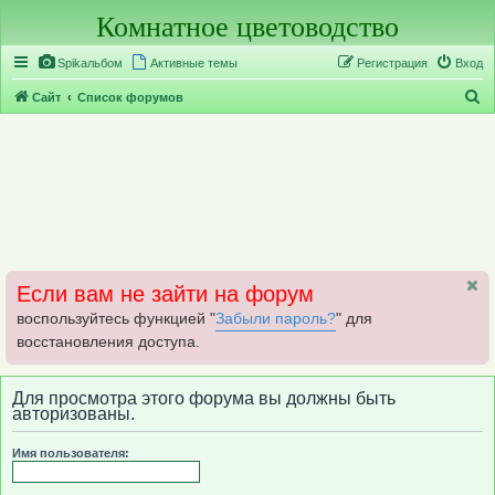
Комнатное цветоводство
Регистрация
Spikальбом
Активные темы
Р
е
г
и
с
т
р
а
ц
и
я
Вход
П
Сайт
Список форумов
о
и
с
к
Если вам не зайти на форум
воспользуйтесь функцией "
Забыли пароль?
" для
восстановления доступа.
Для просмотра этого форума вы должны быть
авторизованы.
Имя пользователя: