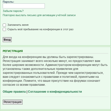
Пароль:
Забыли пароль?
Повторно выслать письмо для активации учётной записи
Запомнить меня
Скрыть моё пребывание на конференции в этот раз
Р
Е
Г
И
С
Т
Р
А
Ц
И
Я
Для входа на конференцию вы должны быть зарегистрированы.
Регистрация занимает всего несколько минут, но предоставляет вам
более широкие возможности. Администратором конференции могут быть
установлены также дополнительные привилегии для
зарегистрированных пользователей. Прежде чем зарегистрироваться,
вам следует ознакомиться с правилами и политикой, принятыми на
конференции. Помните, что ваше присутствие на форумах означает
согласие со всеми правилами.
Общие правила
|
Соглашение о конфиденциальности
Р
е
г
и
с
т
р
а
ц
и
я