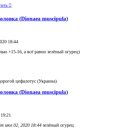
алу
тить
т
и
т
ь
алу
оловка (Dionaea muscipula)
020 18:44
очью +15-16, а всё равно зелёный огурец)
орогой цефалотус (Украина)
оловка (Dionaea muscipula)
 19:21
т июл 02, 2020 18:44
зелёный огурец