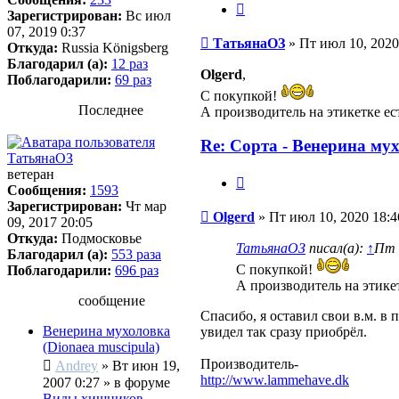
Цитата
Зарегистрирован:
Вс июл
07, 2019 0:37
Сообщение
ТатьянаОЗ
»
Пт июл 10, 2020
Откуда:
Russia Königsberg
Благодарил (а):
12 раз
Olgerd
,
Поблагодарили:
69 раз
С покупкой!
Последнее
А производитель на этикетке ес
Re: Сорта - Венерина мух
ТатьянаОЗ
ветеран
Цитата
Сообщения:
1593
Зарегистрирован:
Чт мар
Сообщение
Olgerd
»
Пт июл 10, 2020 18:4
09, 2017 20:05
Откуда:
Подмосковье
ТатьянаОЗ
писал(а):
↑
Пт 
Благодарил (а):
553 раза
С покупкой!
Поблагодарили:
696 раз
А производитель на этикет
сообщение
Спасибо, я оставил свои в.м. в
Венерина мухоловка
увидел так сразу приобрёл.
(Dionaea muscipula)
Производитель-
Andrey
»
Вт июн 19,
http://www.lammehave.dk
2007 0:27
» в форуме
Виды хищников