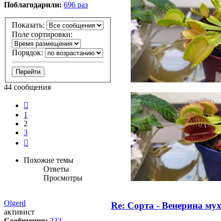
Поблагодарили:
696 раз
Показать:
Поле сортировки:
Порядок:
44 сообщения
Пред.
1
2
3
След.
Похожие темы
Ответы
Просмотры
Olgerd
Re: Сорта - Венерина мух
активист
Сообщения:
233