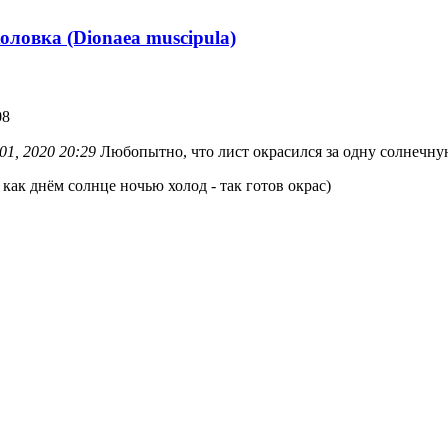
оловка (Dionaea muscipula)
08
01, 2020 20:29
Любопытно, что лист окрасился за одну солнечну
 как днём солнце ночью холод - так готов окрас)
нуться
нуться
алу
нуться
алу
нуться
алу
нуться
алу
нуться
алу
нуться
алу
нуться
алу
нуться
алу
нуться
алу
нуться