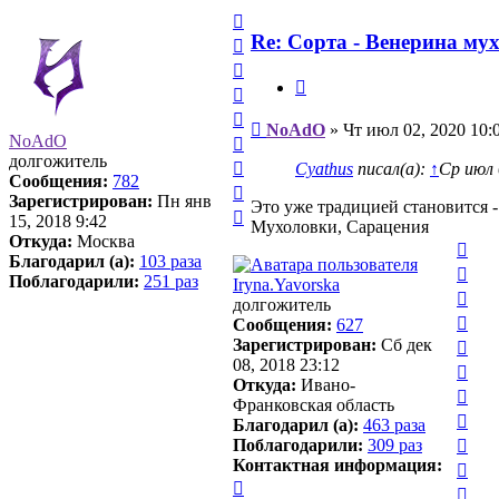
Вернуться
к
Re: Сорта - Венерина мух
Вернуться
началу
к
Вернуться
началу
Цитата
к
Вернуться
началу
к
Вернуться
Сообщение
NoAdO
»
Чт июл 02, 2020 10:
началу
к
Вернуться
NoAdO
началу
к
долгожитель
Вернуться
Cyathus
писал(а):
↑
Ср июл 
началу
Сообщения:
782
к
Вернуться
Зарегистрирован:
Пн янв
началу
Это уже традицией становится -
к
Вернуться
15, 2018 9:42
Мухоловки, Сарацения
началу
к
Откуда:
Москва
Вер
началу
Благодарил (а):
103 раза
к
Вер
Поблагодарили:
251 раз
Iryna.Yavorska
нач
к
Вер
долгожитель
нач
к
Вер
Сообщения:
627
нач
к
Вер
Зарегистрирован:
Сб дек
нач
к
08, 2018 23:12
Вер
нач
Откуда:
Ивано-
к
Вер
Франковская область
нач
к
Вер
Благодарил (а):
463 раза
нач
к
Вер
Поблагодарили:
309 раз
нач
к
Контактная информация:
Вер
нач
Контактная
к
Вер