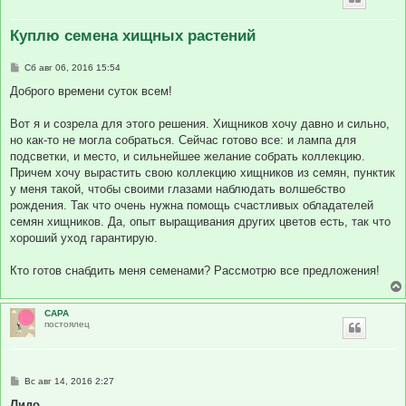
Куплю семена хищных растений
С
Сб авг 06, 2016 15:54
о
о
Доброго времени суток всем!
б
щ
е
Вот я и созрела для этого решения. Хищников хочу давно и сильно,
н
но как-то не могла собраться. Сейчас готово все: и лампа для
и
е
подсветки, и место, и сильнейшее желание собрать коллекцию.
Причем хочу вырастить свою коллекцию хищников из семян, пунктик
у меня такой, чтобы своими глазами наблюдать волшебство
рождения. Так что очень нужна помощь счастливых обладателей
семян хищников. Да, опыт выращивания других цветов есть, так что
хороший уход гарантирую.
Кто готов снабдить меня семенами? Рассмотрю все предложения!
САРА
постоялец
С
Вс авг 14, 2016 2:27
о
о
Лидо