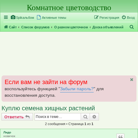
Комнатное цветоводство
Регистрация
Spikальбом
Активные темы
Р
е
г
и
с
т
р
а
ц
и
я
Вход
П
Сайт
Список форумов
О разном цветочном
Доска объявлений
о
и
с
к
Если вам не зайти на форум
воспользуйтесь функцией "
Забыли пароль?
" для
восстановления доступа.
Куплю семена хищных растений
Ответить
Поиск
Расширенный поис
О
т
в
е
т
и
т
ь
2 сообщения • Страница
1
из
1
Лидо
новичок