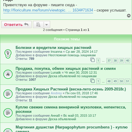
б
Приветствую на форуме - пишите сюда -
щ
е
http://floriculture.me/forum/viewtopic. ... 1634#71634
- скорее услышат.
н
и
е
Ответить
О
т
в
е
т
и
т
ь
2 сообщения • Страница
1
из
1
Похожие темы
Болезни и вредители хищных растений
Последнее сообщение
Insanna
«
Ср авг 28, 2024 14:17
Добавлено в форуме
Неотложная помощь хищникам
Ответы:
789
1
37
38
39
40
…
Продажа, покупка, обмен хищных растений и семян
Последнее сообщение
Lunatik
«
Чт июл 30, 2026 12:31
Добавлено в форуме
Доска объявлений по хищникам
Ответы:
1007
1
48
49
50
51
…
Продажа Хищных Растений (весна-лето-осень 2009-2018г.)
Последнее сообщение
Andrey
«
Пн сен 03, 2018 17:46
Добавлено в форуме
Доска объявлений по хищникам
Ответы:
11
Куплю свежие семена венериной мухоловки, непентесса,
росянки
Последнее сообщение
Анна8
«
Вс май 03, 2015 10:17
Добавлено в форуме
Доска объявлений
Мартиния душистая (Harpagophytum procumbens ) - куплю
семена.