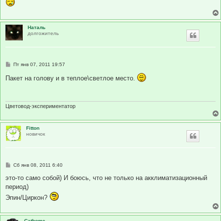
Наталь
долгожитель
С
Пт янв 07, 2011 19:57
о
о
Пакет на голову и в теплое\светлое место.
б
щ
е
н
и
Цветовод-экспериментатор
е
Fitton
новичок
С
Сб янв 08, 2011 6:40
о
о
это-то само собой) И боюсь, что не только на акклиматизационный
б
период)
щ
е
Эпин/Циркон?
н
и
е
Cathome