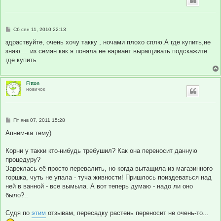
С
Сб сен 11, 2010 22:13
о
о
здраствуйте, очень хочу такку , ночами плохо сплю.А где купить,не
б
знаю.... из семян как я поняла не вариант выращивать.подскажите
щ
е
где купить
н
и
е
Fitton
новичок
С
Пт янв 07, 2011 15:28
о
о
Апнем-ка тему)
б
щ
е
Корни у такки кто-нибудь требушил? Как она переносит данную
н
процедуру?
и
е
Зареклась её просто перевалить, но когда вытащила из магазинного
горшка, чуть не упала - туча живности! Пришлось поиздеваться над
ней в ванной - все вымыла. А вот теперь думаю - надо ли оно
было?..
Судя по
этим
отзывам, пересадку растень переносит не очень-то...