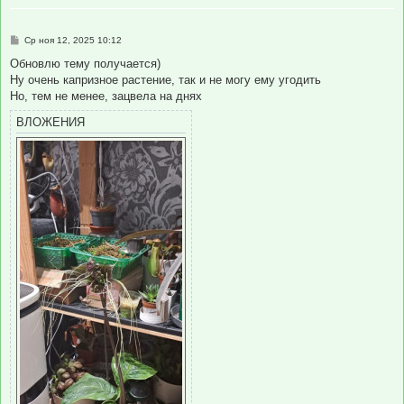
С
Ср ноя 12, 2025 10:12
о
о
Обновлю тему получается)
б
Ну очень капризное растение, так и не могу ему угодить
щ
е
Но, тем не менее, зацвела на днях
н
и
ВЛОЖЕНИЯ
е