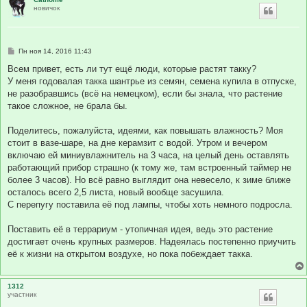
новичок
С
Пн ноя 14, 2016 11:43
о
о
Всем привет, есть ли тут ещё люди, которые растят такку?
б
У меня годовалая такка шантрье из семян, семена купила в отпуске,
щ
е
не разобравшись (всё на немецком), если бы знала, что растение
н
такое сложное, не брала бы.
и
е
Поделитесь, пожалуйста, идеями, как повышать влажность? Моя
стоит в вазе-шаре, на дне керамзит с водой. Утром и вечером
включаю ей миниувлажнитель на 3 часа, на целый день оставлять
работающий прибор страшно (к тому же, там встроенный таймер не
более 3 часов). Но всё равно выглядит она невесело, к зиме ближе
осталось всего 2,5 листа, новый вообще засушила.
С перепугу поставила её под лампы, чтобы хоть немного подросла.
Поставить её в террариум - утопичная идея, ведь это растение
достигает очень крупных размеров. Надеялась постепенно приучить
её к жизни на открытом воздухе, но пока побеждает такка.
1312
участник