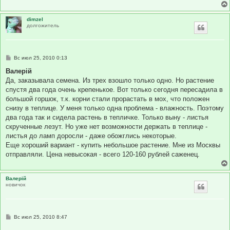
dimzel
долгожитель
С
Вс июл 25, 2010 0:13
о
о
Валерій
б
Да, заказывала семена. Из трех взошло только одно. Но растение
щ
е
спустя два года очень крепенькое. Вот только сегодня пересадила в
н
большой горшок, т.к. корни стали прорастать в мох, что положен
и
е
снизу в теплице. У меня только одна проблема - влажность. Поэтому
два года так и сидела растень в тепличке. Только выну - листья
скрученные лезут. Но уже нет возможности держать в теплице -
листья до ламп доросли - даже обожглись некоторые.
Еще хороший вариант - купить небольшое растение. Мне из Москвы
отправляли. Цена невысокая - всего 120-160 рублей саженец.
Валерій
новичок
С
Вс июл 25, 2010 8:47
о
о