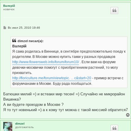
Валерій
новичок
С
Вс июл 25, 2010 19:46
о
о
б
dimzel писал(а):
щ
е
Валерій
н
Я сама родилась в Виннице, в сентябре предположительно поеду к
и
е
родителям. В Москве можно купить такки у разных продавцов
http://www.flowersweb.info/forum/forum10/
. Если вам на форуме
девочки-москвички помогут с приобретением растений, то могу
прихватить.
http://floriculture.me/forum/viewtopic. ... c&start=20
- пример встречи с
форумчанами в Москве. Буду рада пообщаться.
Батюшки милий =) и встеаки мир тесен! =) Случайно не микрорайон
Вишенка?
А ви будете проездом в Москве ?
Я то тут новенький =) а к кому тут можна с такой миссией обратится7
dimzel
долгожитель