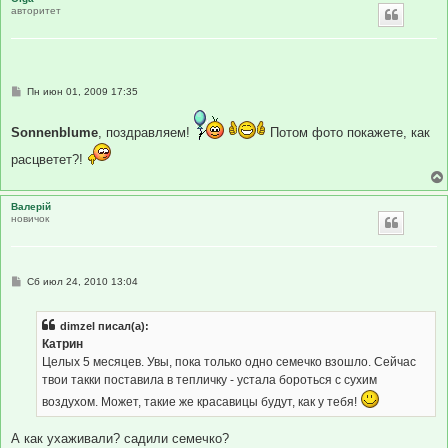
авторитет
С
Пн июн 01, 2009 17:35
о
о
б
Sonnenblume
, поздравляем!
Потом фото покажете, как
щ
е
расцветет?!
н
и
е
Валерій
новичок
С
Сб июл 24, 2010 13:04
о
о
б
dimzel писал(а):
щ
е
Катрин
н
Целых 5 месяцев. Увы, пока только одно семечко взошло. Сейчас
и
е
твои такки поставила в тепличку - устала бороться с сухим
воздухом. Может, такие же красавицы будут, как у тебя!
А как ухаживали? садили семечко?