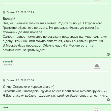
С
Вс июл 25, 2010 20:29
о
о
Валерій
б
Нет, на Вишенке только тетя живет. Родители по ул. Островского.
щ
е
Грамотно объяснить не смогу. Но довольно близко до рынка (не
н
Урожай) и до Ж/Д вокзала.
и
е
Самое главное - смотрите по ссылке у продавцов наличие такк, а уж
с девушками нашими можно списаться, чтобы выкупили растения.
В Москве буду проездом. Обычно часа 4 в Москве есть, т.е.
возможность забрать будет.
Валерій
новичок
С
Вс июл 25, 2010 20:36
о
о
Улицу Островкого хорошо знаю =)
б
Огромнейше благодарю. Думаю ближе к сентябрю активизируюсь =)
щ
е
Я Вас в аську добавил. Думаю так удобнее будет списатся если что.
н
и
е
zima