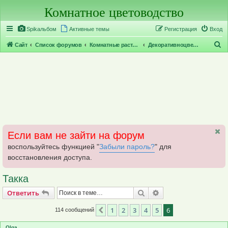
Комнатное цветоводство
Регистрация
Spikальбом
Активные темы
Р
е
г
и
с
т
р
а
ц
и
я
Вход
П
Сайт
Список форумов
Комнатные растения по группам
Декоративноцветущие растения
о
и
с
к
Если вам не зайти на форум
воспользуйтесь функцией "
Забыли пароль?
" для
восстановления доступа.
Такка
Ответить
Поиск
Расширенный поис
О
т
в
е
т
и
т
ь
1
2
3
4
5
6
Пред.
114 сообщений
Olga