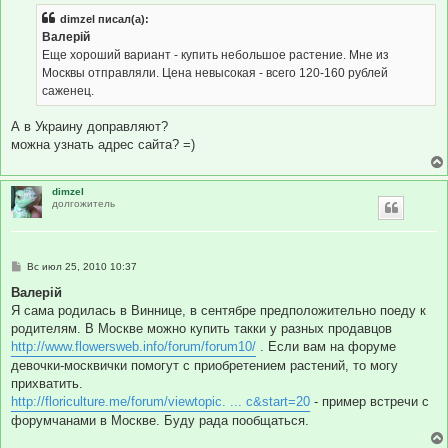
б
dimzel писал(а):
щ
е
Валерій
н
Еще хороший вариант - купить небольшое растение. Мне из
и
е
Москвы отправляли. Цена невысокая - всего 120-160 рублей
саженец.
А в Украину доправляют?
можна узнать адрес сайта? =)
dimzel
долгожитель
С
Вс июл 25, 2010 10:37
о
о
Валерій
б
Я сама родилась в Виннице, в сентябре предположительно поеду к
щ
е
родителям. В Москве можно купить такки у разных продавцов
н
http://www.flowersweb.info/forum/forum10/
. Если вам на форуме
и
е
девочки-москвички помогут с приобретением растений, то могу
прихватить.
http://floriculture.me/forum/viewtopic. ... c&start=20
- пример встречи с
форумчанами в Москве. Буду рада пообщаться.