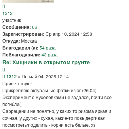
Вернуться
к
1312
началу
участник
Сообщения:
66
Зарегистрирован:
Ср апр 10, 2024 12:58
Откуда:
Москва
Благодарил (а):
54 раза
Поблагодарили:
43 раза
Re: Хищники в открытом грунте
Цитата
Сообщение
1312
»
Пн май 04, 2026 12:14
Приветствую!
Прикрепляю актуальные фотки из ог (26.04)
Эксперимент с мухоловками не задался, почти все
погибли(
Саррацении не понятно, у каких то ризома яркая и
сочная, у других - сухая, какие-то повыдергивал
посмотреть/поделить - корни есть белые, хз