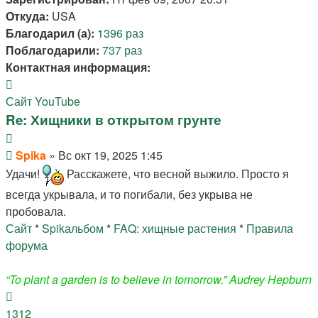
Откуда:
USA
Благодарил (а):
1396 раз
Поблагодарили:
737 раз
Контактная информация:
Контактная
информация
Сайт
YouTube
пользователя
Re: Хищники в открытом грунте
Spika
Цитата
Сообщение
Spika
»
Вс окт 19, 2025 1:45
Удачи!
Расскажете, что весной выжило. Просто я
всегда укрывала, и то погибали, без укрыва не
пробовала.
Сайт
*
Spikальбом
*
FAQ: хищные растения
*
Правила
форума
“To plant a garden is to believe in tomorrow.” Audrey Hepburn
Вернуться
к
1312