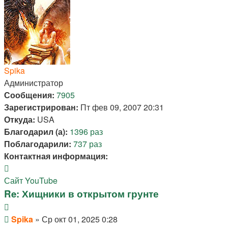
началу
Spika
Администратор
Сообщения:
7905
Зарегистрирован:
Пт фев 09, 2007 20:31
Откуда:
USA
Благодарил (а):
1396 раз
Поблагодарили:
737 раз
Контактная информация:
Контактная
информация
Сайт
YouTube
пользователя
Re: Хищники в открытом грунте
Spika
Цитата
Сообщение
Spika
»
Ср окт 01, 2025 0:28