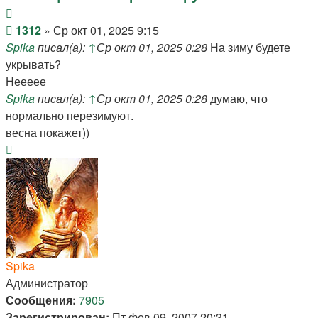
Цитата
Сообщение
1312
»
Ср окт 01, 2025 9:15
Spika
писал(а):
↑
Ср окт 01, 2025 0:28
На зиму будете
укрывать?
Неееее
Spika
писал(а):
↑
Ср окт 01, 2025 0:28
думаю, что
нормально перезимуют.
весна покажет))
Вернуться
к
началу
Spika
Администратор
Сообщения:
7905
Зарегистрирован:
Пт фев 09, 2007 20:31