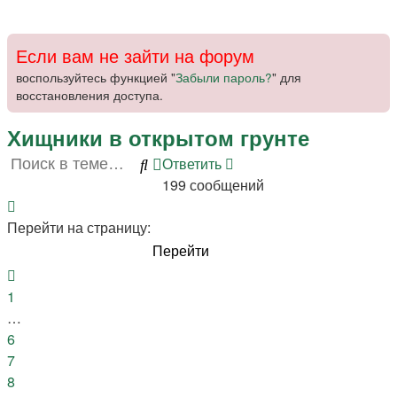
Если вам не зайти на форум
воспользуйтесь функцией "
Забыли пароль?
" для
восстановления доступа.
Хищники в открытом грунте
Ответить
О
т
в
е
т
и
т
ь
Поиск
Расширенный
199 сообщений
поиск
Страница
10
Перейти на страницу:
из
10
Пред.
1
…
6
7
8