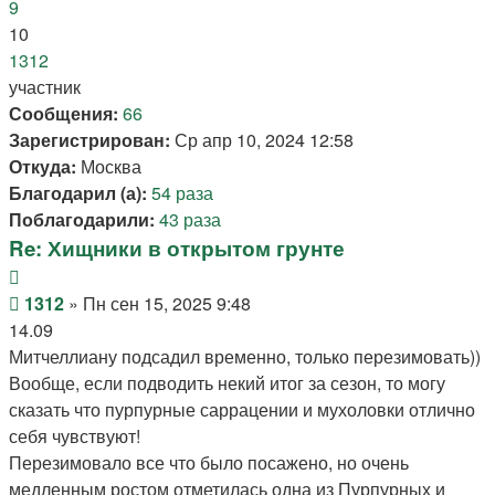
9
10
1312
участник
Сообщения:
66
Зарегистрирован:
Ср апр 10, 2024 12:58
Откуда:
Москва
Благодарил (а):
54 раза
Поблагодарили:
43 раза
Re: Хищники в открытом грунте
Цитата
Сообщение
1312
»
Пн сен 15, 2025 9:48
14.09
Митчеллиану подсадил временно, только перезимовать))
Вообще, если подводить некий итог за сезон, то могу
сказать что пурпурные саррацении и мухоловки отлично
себя чувствуют!
Перезимовало все что было посажено, но очень
медленным ростом отметилась одна из Пурпурных и