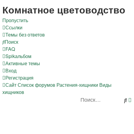
Регистрация
Комнатное цветоводство
Пропустить
Ссылки
Темы без ответов
Поиск
FAQ
Spikальбом
Активные темы
Вход
Р
е
г
и
с
т
р
а
ц
и
я
Сайт
Список форумов
Растения-хищники
Виды
хищников
По