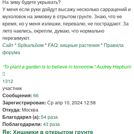
На зиму будете укрывать?
У меня если руки дойдут высажу несколько саррацений и
мухоловок на зимовку в отрытом грунте. Знаю, что не
время, но у меня излишки, перевалю, не пострадают. За
лето наелись, окрепли, думаю, что нормально
перезимуют.
Сайт
*
Spikальбом
*
FAQ: хищные растения
*
Правила
форума
“To plant a garden is to believe in tomorrow.” Audrey Hepburn
Вернуться
к
1312
началу
участник
Сообщения:
66
Зарегистрирован:
Ср апр 10, 2024 12:58
Откуда:
Москва
Благодарил (а):
54 раза
Поблагодарили:
43 раза
Re: Хищники в открытом грунте