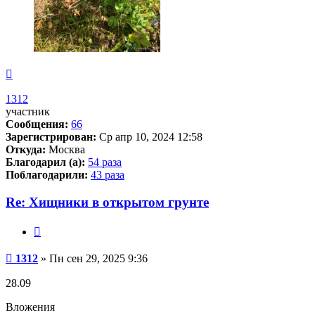
Вернуться
к
началу
1312
участник
Сообщения:
66
Зарегистрирован:
Ср апр 10, 2024 12:58
Откуда:
Москва
Благодарил (а):
54 раза
Поблагодарили:
43 раза
Re: Хищники в открытом грунте
Цитата
Сообщение
1312
»
Пн сен 29, 2025 9:36
28.09
Вложения