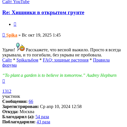
информация
Сайт
YouTube
пользователя
Spika
Re: Хищники в открытом грунте
Цитата
Сообщение
Spika
»
Вс окт 19, 2025 1:45
Удачи!
Расскажете, что весной выжило. Просто я всегда
укрывала, и то погибали, без укрыва не пробовала.
Сайт
*
Spikальбом
*
FAQ: хищные растения
*
Правила
форума
“To plant a garden is to believe in tomorrow.” Audrey Hepburn
Вернуться
к
началу
1312
участник
Сообщения:
66
Зарегистрирован:
Ср апр 10, 2024 12:58
Откуда:
Москва
Благодарил (а):
54 раза
Поблагодарили:
43 раза