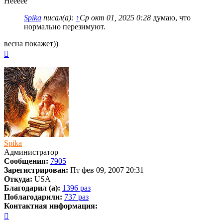
Неееее
Spika
писал(а):
↑
Ср окт 01, 2025 0:28
думаю, что
нормально перезимуют.
весна покажет))
Вернуться
к
началу
Spika
Администратор
Сообщения:
7905
Зарегистрирован:
Пт фев 09, 2007 20:31
Откуда:
USA
Благодарил (а):
1396 раз
Поблагодарили:
737 раз
Контактная информация:
Контактная