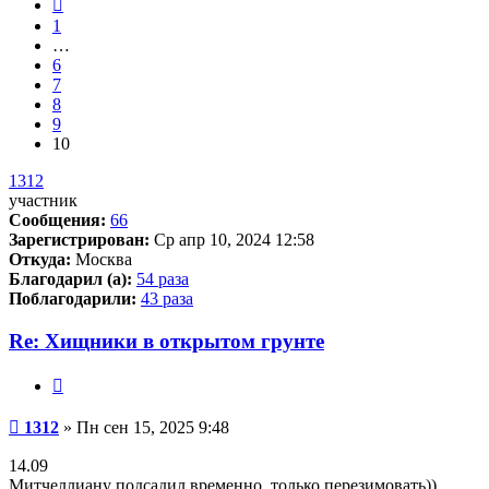
Пред.
1
…
6
7
8
9
10
1312
участник
Сообщения:
66
Зарегистрирован:
Ср апр 10, 2024 12:58
Откуда:
Москва
Благодарил (а):
54 раза
Поблагодарили:
43 раза
Re: Хищники в открытом грунте
Цитата
Сообщение
1312
»
Пн сен 15, 2025 9:48
14.09
Митчеллиану подсадил временно, только перезимовать))