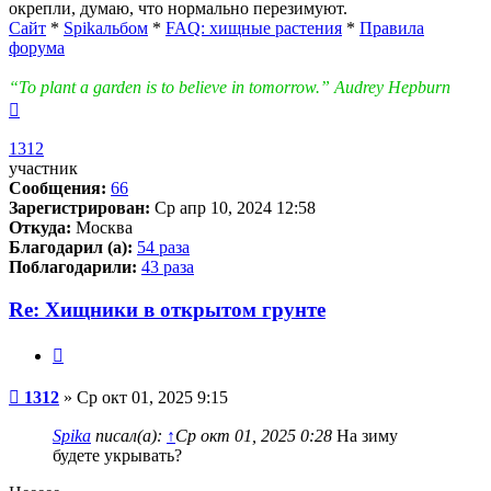
окрепли, думаю, что нормально перезимуют.
Сайт
*
Spikальбом
*
FAQ: хищные растения
*
Правила
форума
“To plant a garden is to believe in tomorrow.” Audrey Hepburn
Вернуться
к
началу
1312
участник
Сообщения:
66
Зарегистрирован:
Ср апр 10, 2024 12:58
Откуда:
Москва
Благодарил (а):
54 раза
Поблагодарили:
43 раза
Re: Хищники в открытом грунте
Цитата
Сообщение
1312
»
Ср окт 01, 2025 9:15
Spika
писал(а):
↑
Ср окт 01, 2025 0:28
На зиму
будете укрывать?