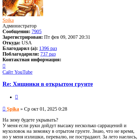
Spika
Администратор
Сообщения:
7905
Зарегистрирован:
Пт фев 09, 2007 20:31
Откуда:
USA
Благодарил (а):
1396 раз
Поблагодарили:
737 раз
Контактная информация:
Контактная
информация
Сайт
YouTube
пользователя
Spika
Re: Хищники в открытом грунте
Цитата
Сообщение
Spika
»
Ср окт 01, 2025 0:28
На зиму будете укрывать?
У меня если руки дойдут высажу несколько саррацений и
мухоловок на зимовку в отрытом грунте. Знаю, что не время,
но у меня излишки, перевалю, не пострадают. За лето наелись,