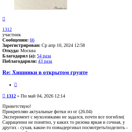
Вернуться
к
началу
1312
участник
Сообщения:
66
Зарегистрирован:
Ср апр 10, 2024 12:58
Откуда:
Москва
Благодарил (а):
54 раза
Поблагодарили:
43 раза
Re: Хищники в открытом грунте
Цитата
Сообщение
1312
»
Пн май 04, 2026 12:14
Приветствую!
Прикрепляю актуальные фотки из ог (26.04)
Эксперимент с мухоловками не задался, почти все погибли(
Саррацении не понятно, у каких то ризома яркая и сочная, у
других - сухая, какие-то повыдергивал посмотреть/поделить -