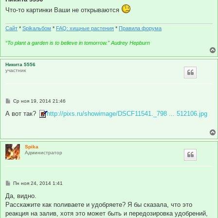
б
Что-то картинки Ваши не открываются
щ
е
н
и
Сайт
*
Spikальбом
*
FAQ: хищные растения
*
Правила форума
е
“To plant a garden is to believe in tomorrow.” Audrey Hepburn
Никита 5556
участник
С
Ср ноя 19, 2014 21:46
о
о
А вот так?
http://pixs.ru/showimage/DSCF11541._798 ... 512106.jpg
б
щ
е
н
и
Spika
е
Администратор
С
Пн ноя 24, 2014 1:41
о
о
Да, видно.
б
Расскажите как поливаете и удобряете? Я бы сказала, что это
щ
е
реакция на залив, хотя это может быть и передозировка удобрений,
н