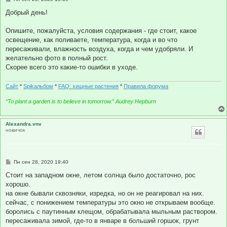
о
о
Добрый день!
б
щ
е
Опишите, пожалуйста, условия содержания - где стоит, какое
н
освещение, как поливаете, температура, когда и во что
и
е
пересаживали, влажность воздуха, когда и чем удобряли. И
желательно фото в полный рост.
Скорее всего это какие-то ошибки в уходе.
Сайт
*
Spikальбом
*
FAQ: хищные растения
*
Правила форума
“To plant a garden is to believe in tomorrow.” Audrey Hepburn
Alexandra.vnv
новичок
С
Пн сен 28, 2020 19:40
о
о
Стоит на западном окне, летом солнца было достаточно, рос
б
хорошо.
щ
е
на окне бывали сквозняки, изредка, но он не реагировал на них.
н
сейчас, с понижением температуры это окно не открываем вообще.
и
е
боролись с паутинным клещом, обрабатывала мыльным раствором.
пересаживала зимой, где-то в январе в больший горшок, грунт