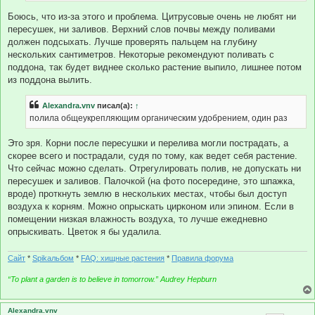
е
Боюсь, что из-за этого и проблема. Цитрусовые очень не любят ни
пересушек, ни заливов. Верхний слов почвы между поливами
должен подсыхать. Лучше проверять пальцем на глубину
нескольких сантиметров. Некоторые рекомендуют поливать с
поддона, так будет виднее сколько растение выпило, лишнее потом
из поддона вылить.
Alexandra.vnv
писал(а):
↑
полила общеукрепляющим органическим удобрением, один раз
Это зря. Корни после пересушки и перелива могли пострадать, а
скорее всего и пострадали, судя по тому, как ведет себя растение.
Что сейчас можно сделать. Отрегулировать полив, не допускать ни
пересушек и заливов. Палочкой (на фото посередине, это шпажка,
вроде) проткнуть землю в нескольких местах, чтобы был доступ
воздуха к корням. Можно опрыскать цирконом или эпином. Если в
помещении низкая влажность воздуха, то лучше ежедневно
опрыскивать. Цветок я бы удалила.
Сайт
*
Spikальбом
*
FAQ: хищные растения
*
Правила форума
“To plant a garden is to believe in tomorrow.” Audrey Hepburn
Alexandra.vnv