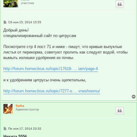
участник
С
Сб ноя 15, 2014 15:55
о
о
Добрый день!
б
специализированный сайт по цитрусам
щ
е
н
Посмотрите стр 4 пост 71 и ниже - пишут, что кривые выпуклые
и
е
листья от перекорма, советуют пролить как следует водой, чтобы
вымыть излишки удобрения из почвы.
http://forum.homecitrus.ru/topic/17618- ... iam/page-4
и к удобрениям цитрусы очень щепетильны,
http://forum.homecitrus.ru/topic/7277-o ... vneshnemu/
Spika
Администратор
С
Пн ноя 17, 2014 23:32
о
о
Никита 5556