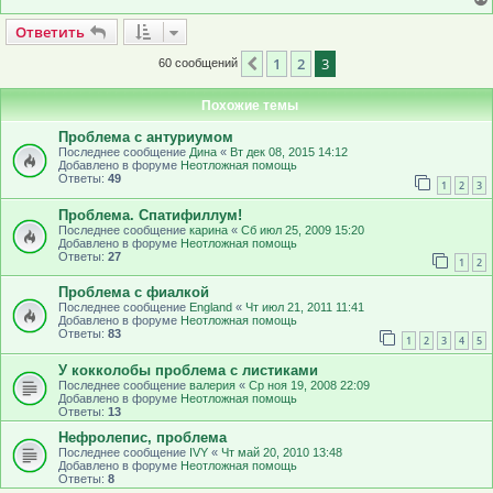
Ответить
О
т
в
е
т
и
т
ь
1
2
3
Пред.
60 сообщений
Похожие темы
Проблема с антуриумом
Последнее сообщение
Дина
«
Вт дек 08, 2015 14:12
Добавлено в форуме
Неотложная помощь
Ответы:
49
1
2
3
Проблема. Спатифиллум!
Последнее сообщение
карина
«
Сб июл 25, 2009 15:20
Добавлено в форуме
Неотложная помощь
Ответы:
27
1
2
Проблема с фиалкой
Последнее сообщение
Еngland
«
Чт июл 21, 2011 11:41
Добавлено в форуме
Неотложная помощь
Ответы:
83
1
2
3
4
5
У кокколобы проблема с листиками
Последнее сообщение
валерия
«
Ср ноя 19, 2008 22:09
Добавлено в форуме
Неотложная помощь
Ответы:
13
Нефролепис, проблема
Последнее сообщение
IVY
«
Чт май 20, 2010 13:48
Добавлено в форуме
Неотложная помощь
Ответы:
8