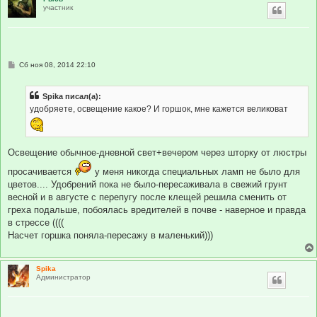
участник
С
Сб ноя 08, 2014 22:10
о
о
б
Spika писал(а):
щ
е
удобряете, освещение какое? И горшок, мне кажется великоват
н
и
е
Освещение обычное-дневной свет+вечером через шторку от люстры
просачивается
у меня никогда специальных ламп не было для
цветов.... Удобрений пока не было-пересаживала в свежий грунт
весной и в августе с перепугу после клещей решила сменить от
греха подальше, побоялась вредителей в почве - наверное и правда
в стрессе ((((
Насчет горшка поняла-пересажу в маленький)))
Spika
Администратор