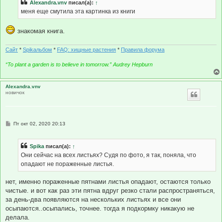
Alexandra.vnv
писал(а):
↑
меня еще смутила эта картинка из книги
знакомая книга.
Сайт
*
Spikальбом
*
FAQ: хищные растения
*
Правила форума
“To plant a garden is to believe in tomorrow.” Audrey Hepburn
Alexandra.vnv
новичок
С
Пт окт 02, 2020 20:13
о
о
б
Spika
писал(а):
↑
щ
е
Они сейчас на всех листьях? Судя по фото, я так, поняла, что
н
опадают не пораженные листья.
и
е
нет, именно пораженные пятнами листья опадают, остаются только
чистые. и вот как раз эти пятна вдруг резко стали распространяться,
за день-два появляются на нескольких листьях и все они
осыпаются..осыпались, точнее. тогда я подкормку никакую не
делала.