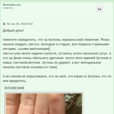
Alexandra.vnv
новичок
С
Пн сен 28, 2020 8:32
о
о
Добрый день!
б
щ
е
помогите определить, что за болезнь поразила мой лимончик. Резко
н
начали опадать листья, молодые и старые, все покрыты странными
и
е
пятнами, сухими вмятинками((
листья уже около недели сыпятся, осталось всего несколько штук. и
это на фоне очень обильного цветения: около пяти завязей бутонов и
новых листиков-веточек. бутоны он держит, а вот молоденькие
зачатки листиков осыпаются тоже(
я его ничем не опрыскивала, это не ожог, это какая-то болезнь что ли
или вредитель..
ВЛОЖЕНИЯ