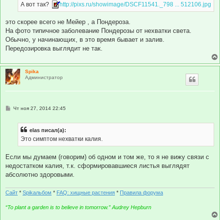
А вот так?
http://pixs.ru/showimage/DSCF11541._798 ... 512106.jpg
это скорее всего не Мейер , а Пондероза.
На фото типичное заболевание Пондерозы от нехватки света.
Обычно, у начинающих, в это время бывает и залив.
Передозировка выглядит не так.
Spika
Администратор
С
Чт ноя 27, 2014 22:45
о
о
б
elas писал(а):
щ
е
Это симптом нехватки калия.
н
и
е
Если мы думаем (говорим) об одном и том же, то я не вижу связи с
недостатком калия, т.к. сформировавшиеся листья выглядят
абсолютно здоровыми.
Сайт
*
Spikальбом
*
FAQ: хищные растения
*
Правила форума
“To plant a garden is to believe in tomorrow.” Audrey Hepburn