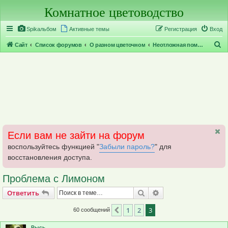
Комнатное цветоводство
Регистрация
Spikальбом
Активные темы
Р
е
г
и
с
т
р
а
ц
и
я
Вход
П
Сайт
Список форумов
О разном цветочном
Неотложная помощь
о
и
с
к
Если вам не зайти на форум
воспользуйтесь функцией "
Забыли пароль?
" для
восстановления доступа.
Проблема с Лимоном
Ответить
Поиск
Расширенный поис
О
т
в
е
т
и
т
ь
1
2
3
Пред.
60 сообщений
Рысь