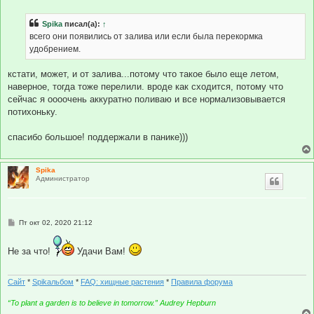
о
о
б
Spika
писал(а):
↑
щ
е
всего они появились от залива или если была перекормка
н
удобрением.
и
е
кстати, может, и от залива...потому что такое было еще летом,
наверное, тогда тоже перелили. вроде как сходится, потому что
сейчас я оооочень аккуратно поливаю и все нормализовывается
потихоньку.
спасибо большое! поддержали в панике)))
Spika
Администратор
С
Пт окт 02, 2020 21:12
о
о
б
Не за что!
Удачи Вам!
щ
е
н
и
Сайт
*
Spikальбом
*
FAQ: хищные растения
*
Правила форума
е
“To plant a garden is to believe in tomorrow.” Audrey Hepburn