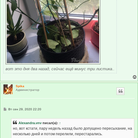
вот это дня два назад, сейчас ещё минус три листика..
Spika
Администратор
С
Вт сен 29, 2020 22:20
о
о
б
Alexandra.vnv
писал(а):
↑
щ
е
но, вот кстати, пару недель назад было допущено пересыхание, на
н
несколько дней и потом перелили, перестарались.
и