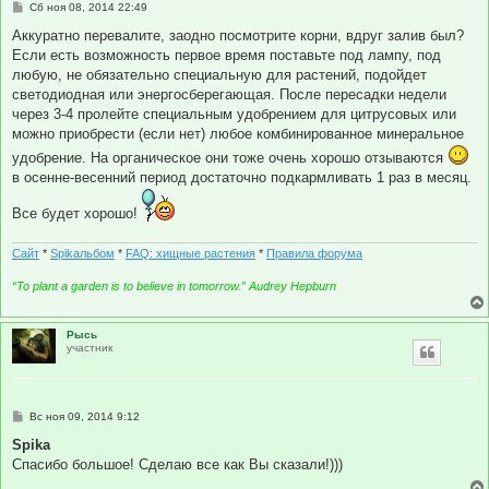
С
Сб ноя 08, 2014 22:49
о
о
Аккуратно перевалите, заодно посмотрите корни, вдруг залив был?
б
Если есть возможность первое время поставьте под лампу, под
щ
е
любую, не обязательно специальную для растений, подойдет
н
светодиодная или энергосберегающая. После пересадки недели
и
е
через 3-4 пролейте специальным удобрением для цитрусовых или
можно приобрести (если нет) любое комбинированное минеральное
удобрение. На органическое они тоже очень хорошо отзываются
в осенне-весенний период достаточно подкармливать 1 раз в месяц.
Все будет хорошо!
Сайт
*
Spikальбом
*
FAQ: хищные растения
*
Правила форума
“To plant a garden is to believe in tomorrow.” Audrey Hepburn
Рысь
участник
С
Вс ноя 09, 2014 9:12
о
о
Spika
б
Спасибо большое! Сделаю все как Вы сказали!)))
щ
е