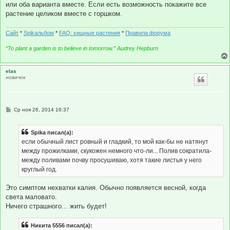
или оба варианта вместе. Если есть возможность покажите все
и
е
растение целиком вместе с горшком.
Сайт
*
Spikальбом
*
FAQ: хищные растения
*
Правила форума
“To plant a garden is to believe in tomorrow.” Audrey Hepburn
elas
новичок
С
Ср ноя 26, 2014 16:37
о
о
б
Spika писал(а):
щ
е
если обычный лист ровный и гладкий, то мой как-бы не натянут
н
между прожилками, скукожен немного что-ли... Полив сократила-
и
е
между поливами почву просушиваю, хотя такие листья у него
круглый год.
Это симптом нехватки калия. Обычно появляется весной, когда
света маловато.
Ничего страшного... жить будет!
Никита 5556 писал(а):