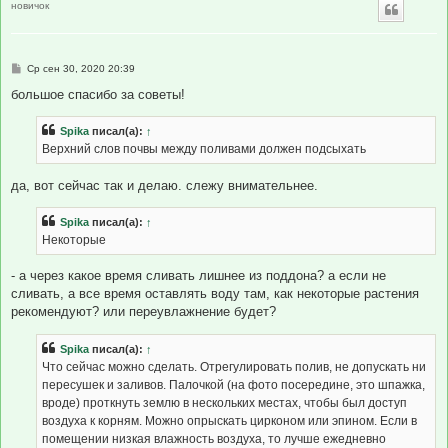
новичок
С
Ср сен 30, 2020 20:39
о
о
большое спасибо за советы!
б
щ
е
Spika
писал(а):
↑
н
Верхний слов почвы между поливами должен подсыхать
и
е
да, вот сейчас так и делаю. слежу внимательнее.
Spika
писал(а):
↑
Некоторые
- а через какое время сливать лишнее из поддона? а если не
сливать, а все время оставлять воду там, как некоторые растения
рекомендуют? или переувлажнение будет?
Spika
писал(а):
↑
Что сейчас можно сделать. Отрегулировать полив, не допускать ни
пересушек и заливов. Палочкой (на фото посередине, это шпажка,
вроде) проткнуть землю в нескольких местах, чтобы был доступ
воздуха к корням. Можно опрыскать цирконом или эпином. Если в
помещении низкая влажность воздуха, то лучше ежедневно