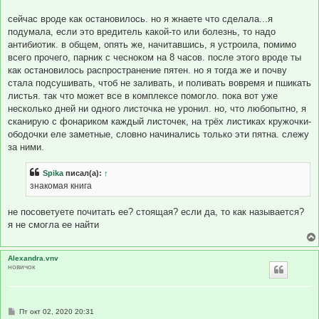
сейчас вроде как остановилось. но я жнаете что сделала...я
подумала, если это вредитель какой-то или болезнь, то надо
антибиотик. в общем, опять же, начитавшись, я устроила, помимо
всего прочего, парник с чесноком на 8 часов. после этого вроде ты
как остановилось распространение пятен. но я тогда же и почву
стала подсушивать, чтоб не заливать, и поливать вовремя и пшикать
листья. так что может все в комплексе помогло. пока вот уже
несколько дней ни одного листочка не уронил. но, что любопытно, я
сканирую с фонариком каждый листочек, на трёх листиках кружочки-
ободочки еле заметные, словно начинались только эти пятна. слежу
за ними.
Spika
писал(а):
↑
знакомая книга
не посоветуете почитать ее? стоящая? если да, то как называется?
я не смогла ее найти
Alexandra.vnv
новичок
С
Пт окт 02, 2020 20:31