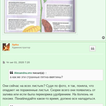
Spika
Администратор
С
Чт окт 01, 2020 7:20
о
о
б
Alexandra.vnv
писал(а):
↑
щ
е
а как же эти странные пятна-вмятины?
н
и
е
Они сейчас на всех листьях? Судя по фото, я так, поняла, что
опадают не пораженные листья. Скорее всего они появились от
залива или если была перекормка удобрением. На болезнь не
похоже. Понаблюдайте какое-то время, должно все наладиться.