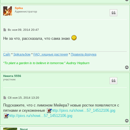
н
и
Spika
е
Администратор
С
Вс ноя 09, 2014 20:47
о
о
Не за что, рассказала, что сама знаю
б
щ
е
н
и
Сайт
*
Spikальбом
*
FAQ: хищные растения
*
Правила форума
е
“To plant a garden is to believe in tomorrow.” Audrey Hepburn
Никита 5556
участник
С
Сб ноя 15, 2014 13:20
о
о
Подскажите, что с лимоном Мейера? новые ростки появляются с
б
пятнами и скукоженные
http://pixs.ru/showi...57_14512106.jpg
щ
е
http://pixs.ru/showi...57_14512106.jpg
н
и
е
Narut