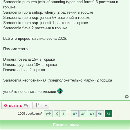
Sarracenia purpurea {mix of stunning types and forms} 3 растения в
горшке
Sarracenia rubra subsp. wherryi 2 растения в горшке
Sarracenia rubra ssp. jonesii 6+ растений в горшке
Sarracenia rubra ssp. jonesii 1 растение в горшке
Sarracenia flava 2 растения в горшке
Всё это проростки зима-весна 2026.
Помимо этого:
Drosera roseana 15+ в горшке
Drosera pygmaea 10+ в горшке
Drosera adelae 2 горшка
Sarracenia неопознанная (предположительно марун) 2 горшка
успейте пополнить коллекции
Ответить
О
т
в
е
т
и
т
ь
Страница
51
из
51
1
47
48
49
50
51
Пред.
1008 сообщений
…
Похожие темы