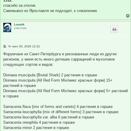
1312
,
б
спасибо за отклик.
щ
е
Самовывоз из Ярославля не подходит, к сожалению
н
и
е
Lunatik
участник
С
Чт июл 30, 2026 12:31
о
о
Форумчане из Санкт-Петербурга и рискованные люди из других
б
регионов, у меня есть много детишек саррацений и мухоловок
щ
е
следующих сортов и видов:
н
и
е
Dionaea muscipula {Brutal Shark} 2 растения в горшке
Dionaea muscipula {All Red Form Mix/микс красных форм} 15+
растений в горшке
Dionaea muscipula {All Red Form Mix/микс красных форм} 5+ растений
в горшке
Sarracenia flava {mix of forms and variets} 4 растения в горшке
Sarracenia leucophylla {mix of different forms} 3 растения в горшке
Sarracenia leucophylla var. alba 6 растений в горшке
Sarracenia oreophila 4 растения в горшке
Sarracenia minor 2 растения в горшке