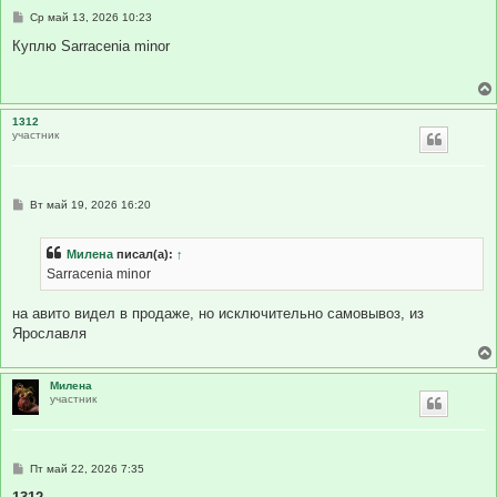
С
Ср май 13, 2026 10:23
о
о
Куплю Sarracenia minor
б
щ
е
н
и
1312
е
участник
С
Вт май 19, 2026 16:20
о
о
б
Милена
писал(а):
↑
щ
е
Sarracenia minor
н
и
е
на авито видел в продаже, но исключительно самовывоз, из
Ярославля
Милена
участник
С
Пт май 22, 2026 7:35
о
о