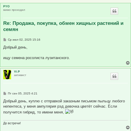
PYO
мимо проходил
Re: Продажа, покупка, обмен хищных растений и
семян
С
Ср июл 02, 2025 15:16
о
о
Добрый день,
б
щ
е
ищу семена росолиста лузитанского.
н
и
е
Vi.P
активист
С
Пт сен 05, 2025 4:21
о
о
Добрый день, куплю с отправкой заказным письмом пыльцу любого
б
непентеса, у меня ампулярия рэд девочка цветёт сейчас. Если
щ
е
получится гибрид, то имени меня,
н
и
е
До встречи!