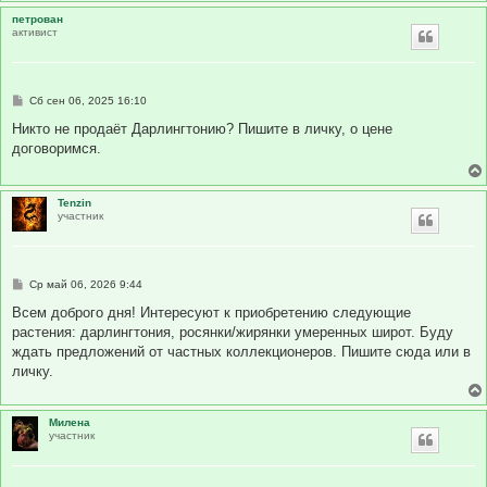
петрован
активист
С
Сб сен 06, 2025 16:10
о
о
Никто не продаёт Дарлингтонию? Пишите в личку, о цене
б
договоримся.
щ
е
н
и
Tenzin
е
участник
С
Ср май 06, 2026 9:44
о
о
Всем доброго дня! Интересуют к приобретению следующие
б
растения: дарлингтония, росянки/жирянки умеренных широт. Буду
щ
е
ждать предложений от частных коллекционеров. Пишите сюда или в
н
личку.
и
е
Милена
участник