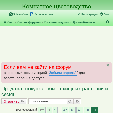
Комнатное цветоводство
Регистрация
Spikальбом
Активные темы
Р
е
г
и
с
т
р
а
ц
и
я
Вход
П
Сайт
Список форумов
Растения-хищники
Доска объявлений по хищникам
о
и
с
к
Если вам не зайти на форум
воспользуйтесь функцией "
Забыли пароль?
" для
восстановления доступа.
Продажа, покупка, обмен хищных растений и
семян
Ответить
Поиск
Расширенный поис
О
т
в
е
т
и
т
ь
Страница
51
из
51
1
47
48
49
50
51
Пред.
1008 сообщений
…