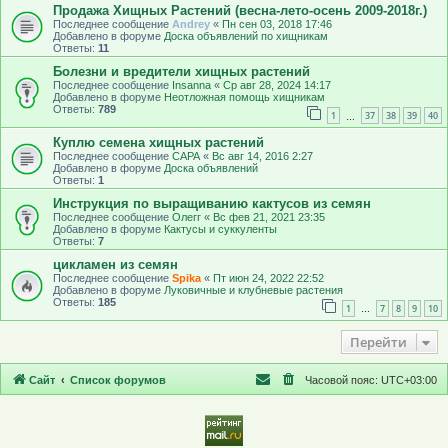
Продажа Хищных Растений (весна-лето-осень 2009-2018г.)
Последнее сообщение
Andrey
«
Пн сен 03, 2018 17:46
Добавлено в форуме
Доска объявлений по хищникам
Ответы:
11
Болезни и вредители хищных растений
Последнее сообщение
Insanna
«
Ср авг 28, 2024 14:17
Добавлено в форуме
Неотложная помощь хищникам
Ответы:
789
1
37
38
39
40
…
Куплю семена хищных растений
Последнее сообщение
САРА
«
Вс авг 14, 2016 2:27
Добавлено в форуме
Доска объявлений
Ответы:
1
Инструкция по выращиванию кактусов из семян
Последнее сообщение
Олегг
«
Вс фев 21, 2021 23:35
Добавлено в форуме
Кактусы и суккуленты
Ответы:
7
цикламен из семян
Последнее сообщение
Spika
«
Пт июн 24, 2022 22:52
Добавлено в форуме
Луковичные и клубневые растения
Ответы:
185
1
7
8
9
10
…
Перейти
Сайт
Список форумов
Часовой пояс:
UTC+03:00