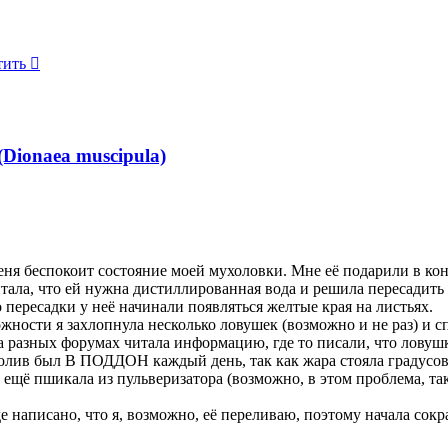
нуться
алу
нуться
алу
тить
т
и
т
ь
алу
Dionaea muscipula)
ня беспокоит состояние моей мухоловки. Мне её подарили в конц
тала, что ей нужна дистиллированная вода и решила пересадить
пересадки у неё начинали появляться желтые края на листьях.
жности я захлопнула несколько ловушек (возможно и не раз) и с
а разных форумах читала информацию, где то писали, что ловушк
олив был В ПОДДОН каждый день, так как жара стояла градусов 
ещё пшикала из пульверизатора (возможно, в этом проблема, так
 написано, что я, возможно, её переливаю, поэтому начала сокра