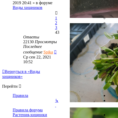
2019 20:41
» в форуме
Виды хищников
1
2
3
43
Ответы
22130
Просмотры
Последнее
сообщение
Spika
Ср сен 22, 2021
10:52
Вернуться в «Виды
хищников»
Перейти
Правила
↳
Правила форума
Растения-хищники