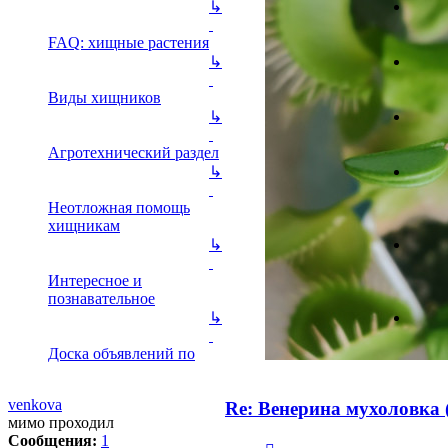
↳
FAQ: хищные растения
↳
Виды хищников
↳
Агротехнический раздел
↳
Неотложная помощь
хищникам
↳
Интересное и
познавательное
↳
Доска объявлений по
venkova
Re: Венерина мухоловка (
мимо проходил
Сообщения:
1
Цитата