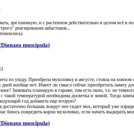
7
ыть, зря паникую, и с растением действительно в целом всё в 
трого" реагирования забастиков...
покоилась)
Dionaea muscipula)
33
вета по уходу. Приобрела мухоловку в августе, стояла на южном 
 дней вообще нет. Имеет ли смысл сейчас приобретать лампу для
не? Зимовать планирую в гараже, там есть окно, т.е. не темнота
 с такой температурой необходима досветка и зимой. Тогда ламп
 следующий год добавить еще вторую?
я достаточно большая, вокруг нее сидит мох, который уже изрядн
час боюсь повредить корни мухоловки, если начать выдирать мох
Dionaea muscipula)