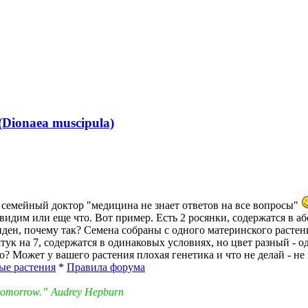
Dionaea muscipula)
 семейный доктор "медицина не знает ответов на все вопросы"
видим или еще что. Вот пример. Есть 2 росянки, содержатся в 
виден, почему так? Семена собраны с одного материнского растен
ук на 7, содержатся в одинаковых условиях, но цвет разный - од
? Может у вашего растения плохая генетика и что не делай - не
ые растения
*
Правила форума
in tomorrow.” Audrey Hepburn
нуться