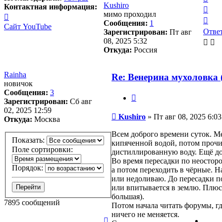
Kushiro
к
Контактная информация:
Вер
мимо проходил
нач
Контактная
к
Вер
Сообщения:
1
информация
нач
Сайт
YouTube
к
Отве
О
т
в
е
Зарегистрирован:
Пт авг
пользователя
нач
08, 2025 5:32
Spika
Откуда:
Россия
Rainha
Re: Венерина мухоловка (
новичок
Сообщения:
3
Цитата
Зарегистрирован:
Сб авг
02, 2025 12:59
Сообщение
Kushiro
»
Пт авг 08, 2025 6:03
Откуда:
Москва
Всем доброго времени суток. Ме
Показать:
кипяченной водой, потом прочи
Поле сортировки:
дистиллированную воду. Ещё до 
Во время пересадки по неосторо
Порядок:
а потом переходить в чёрные. Н
или недоливаю. До пересадки п
или впитывается в землю. Плюс 
большая).
7895 сообщений
Потом начала читать форумы, где
ничего не меняется.
Страница