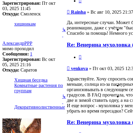
Зарегистрирован:
Пт окт
03, 2025 11:45
Сообщение
Rainha
»
Вс авг 10, 2025 21:3
Откуда:
Смоленск
Да, интересные случаи. Может б
хищникам
реанимации, даже с учётом "быс
↳
Спасибо за помощь! Немного ус
АлександрРРР
Re: Венерина мухоловка (
мимо проходил
Сообщения:
1
Цитата
Зарегистрирован:
Вс окт
05, 2025 21:16
Сообщение
venkova
»
Пт окт 03, 2025 12:
Откуда:
Саратов
Здравствуйте. Хочу спросить со
Хищная беседка
меньше, солнца из-за пасмурных
Комнатные растения по
организовывать в следующем сезо
группам
градусов. В FAQ прочитала, что
↳
две и зимой ставить одну, а на
И еще вопрос - мухоловка у мен
Декоративнолиственные
убрать во время пересадки? Сей
Re: Венерина мухоловка (