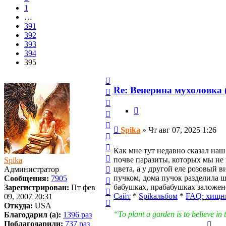
1
…
391
392
393
394
395
Вернуться
к
Re: Венерина мухоловка (
Вернуться
началу
к
Вернуться
началу
Цитата
к
Вернуться
началу
к
Вернуться
Сообщение
Spika
»
Чт авг 07, 2025 1:26
началу
к
Вернуться
началу
к
Вернуться
Как мне тут недавно сказал наш
началу
к
Вернуться
почве паразиты, которых мы не 
Spika
началу
к
Вернуться
цвета, а у другой еле розовый 
Администратор
началу
к
пучком, дома пучок разделила шт
Сообщения:
7905
Вернуться
началу
бабушках, прабабушках заложено
Зарегистрирован:
Пт фев
к
Вернуться
Сайт
*
Spikальбом
*
FAQ: хищн
09, 2007 20:31
началу
к
Вернуться
Откуда:
USA
началу
к
“To plant a garden is to believe 
Благодарил (а):
1396 раз
началу
Вер
Поблагодарили:
737 раз