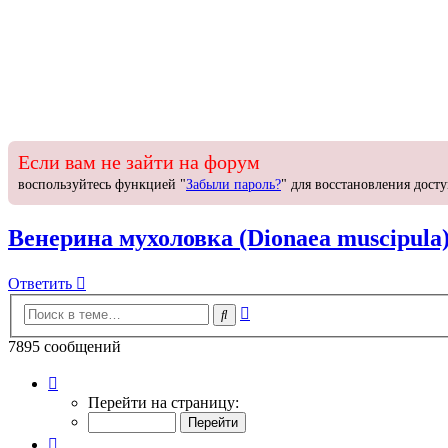
Если вам не зайти на форум
воспользуйтесь функцией "
Забыли пароль?
" для восстановления досту
Венерина мухоловка (Dionaea muscipula
Ответить
О
т
в
е
т
и
т
ь
Расширенный
Поиск
поиск
7895 сообщений
Страница
395
Перейти на страницу:
из
395
Пред.