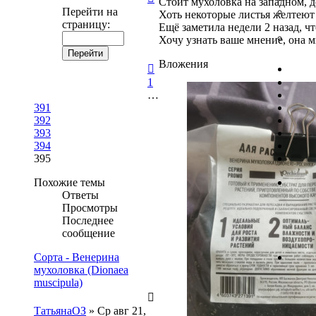
Стоит мухоловка на западном, д
395
Перейти на
Хоть некоторые листья желтеют 
из
страницу:
Ещё заметила недели 2 назад, ч
395
Хочу узнать ваше мнение, она м
Вложения
Пред.
1
…
391
392
393
394
395
Похожие темы
Ответы
Просмотры
Последнее
сообщение
Сорта - Венерина
мухоловка (Dionaea
muscipula)
ТатьянаОЗ
»
Ср авг 21,