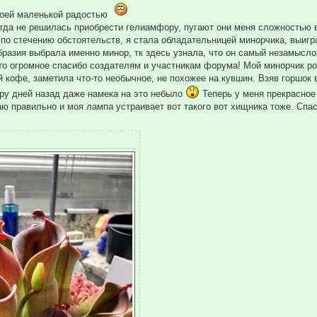
воей маленькой радостью
огда не решилась приобрести гелиамфору, пугают они меня сложностью 
 по стечению обстоятельств, я стала обладательницей минорчика, выигр
бразия выбрала именно минор, тк здесь узнала, что он самый незамыс
что огромное спасибо создателям и участникам форума! Мой минорчик ро
 кофе, заметила что-то необычное, не похожее на кувшин. Взяв горшок 
ару дней назад даже намека на это небыло
Теперь у меня прекрасное 
аю правильно и моя лампа устраивает вот такого вот хищника тоже. Спас