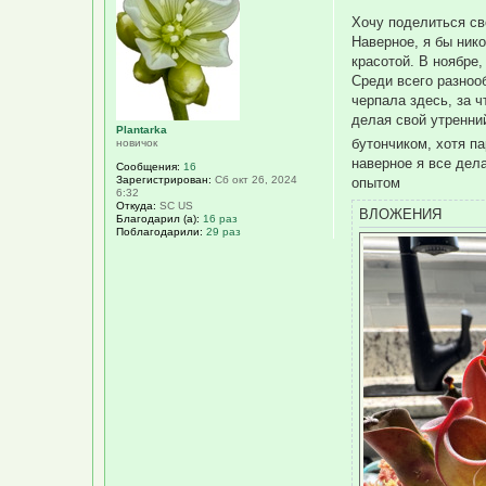
о
Хочу поделиться с
б
щ
Наверное, я бы ник
е
красотой. В ноябре,
н
и
Среди всего разноо
е
черпала здесь, за 
делая свой утренний
Plantarka
бутончиком, хотя п
новичок
наверное я все дел
Сообщения:
16
Зарегистрирован:
Сб окт 26, 2024
опытом
6:32
Откуда:
SC US
ВЛОЖЕНИЯ
Благодарил (а):
16 раз
Поблагодарили:
29 раз