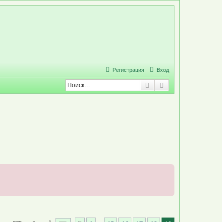
Р
е
г
и
с
т
р
а
ц
и
я
Вход
Поиск
Расширенный по