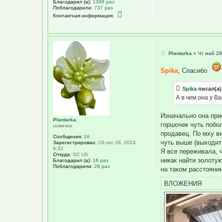
Благодарил (а):
1396 раз
Поблагодарили:
737 раз
К
Контактная информация:
о
н
т
а
к
т
С
Plantarka
»
Чт май 29
н
о
а
о
я
Spika
, Спасибо
б
и
щ
н
е
ф
н
Spika
писал(а)
о
и
р
А в чем она у В
е
м
а
ц
Изначально она прие
Plantarka
и
горшочек чуть побо
новичок
я
п
продавец. По мху в
Сообщения:
16
о
чуть выше (выходит 
Зарегистрирован:
Сб окт 26, 2024
л
6:32
ь
Я все переживала, 
Откуда:
SC US
з
никак найти золоту
Благодарил (а):
16 раз
о
Поблагодарили:
29 раз
в
на таком расстояни
а
т
ВЛОЖЕНИЯ
е
л
я
S
p
i
k