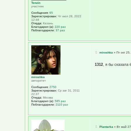
е
Tenzin
участник
Сообщения:
65
Зарегистрирован:
Чт июл 28, 2022
12:48
Откуда:
Казань
Благодарил (а):
220 раз
Поблагодарили:
37 раз
С
miroshka
»
Пт окт 25,
о
о
б
1312
, я бы сказала
щ
е
н
и
miroshka
е
авторитет
Сообщения:
2750
Зарегистрирован:
Ср авг 31, 2011
22:37
Откуда:
Москва
Благодарил (а):
585 раз
Поблагодарили:
2110 раз
С
Plantarka
»
Вт май 27
о