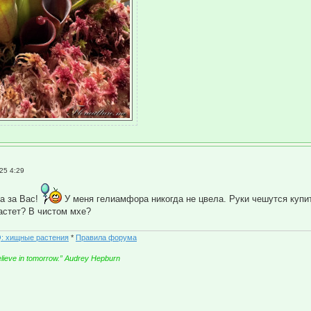
25 4:29
да за Вас!
У меня гелиамфора никогда не цвела. Руки чешутся купит
растет? В чистом мхе?
: хищные растения
*
Правила форума
believe in tomorrow.” Audrey Hepburn