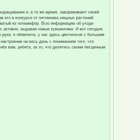
т
ь
с
выращивания и, в то же время, завораживают своей
я
ав его в конкурсе от питомника хищных растений.
к
н
ловатый из гелиамфор. Всю информацию об уходе
а
с активно, выдавая новые кувшинчики. И вот сегодня,
ч
в руки, я обомлела, у нас здесь цветоносик с большим
а
л
настроение на весь день с пониманием того, что
у
ибо вам, ребята, за то, что делитесь своим бесценным