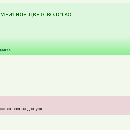
мнатное цветоводство
щников
осстановления доступа.