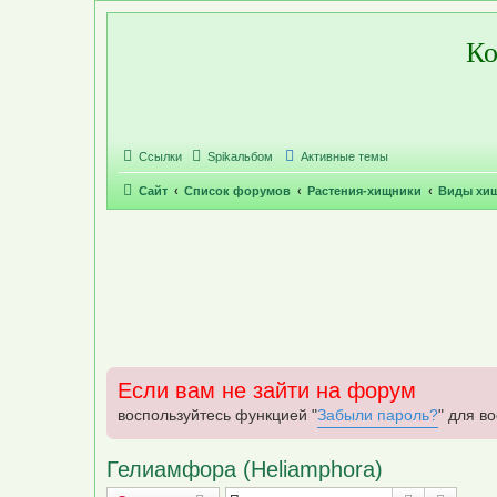
Регистрация
Ко
Ссылки
Spikальбом
Активные темы
Сайт
Список форумов
Растения-хищники
Виды хи
Если вам не зайти на форум
воспользуйтесь функцией "
Забыли пароль?
" для в
Гелиамфора (Heliamphora)