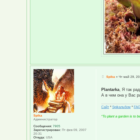
С
Spika
»
Чт май 29, 20
о
о
б
Plantarka
, Я так ра
щ
А в чем она у Вас 
е
н
и
е
Сайт
*
Spikальбом
*
FAQ
Spika
“To plant a garden is to 
Администратор
Сообщения:
7905
Зарегистрирован:
Пт фев 09, 2007
20:31
Откуда:
USA