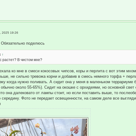
, 2025 19:26
Обязательно поделюсь
:
↑
ас растет? В чистом мхе?
хала ко мне в смеси кокосовых чипсов, коры и перлита с вот этим мхом
льше, не сильно тревожа корни и добавив в смесь немного торфа + перли
ижу когда нужно поливать. А сидит она у меня в маленьком террариуме 
обычно около 55-65%). Сидит на окошке с орхидеями, но основной свет о
что она далековато от лампы стоит, но если поставить выше, то послео
ю середину. Фото не передает освещенности, на самом деле все выгляди
и