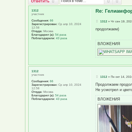
Ответить
Поиск
Расши
О
т
в
е
т
и
т
ь
Re: Гелиамфор
1312
участник
Сообщения:
66
С
1312
»
Чт сен 19, 202
Зарегистрирован:
Ср апр 10, 2024
о
12:58
о
продолжаем)
Откуда:
Москва
б
Благодарил (а):
54 раза
щ
Поблагодарили:
43 раза
е
н
ВЛОЖЕНИЯ
и
е
1312
участник
С
1312
»
Пн окт 14, 202
о
Сообщения:
66
о
Продолжаем продо
Зарегистрирован:
Ср апр 10, 2024
б
12:58
Не усмотрел и цвет
щ
Откуда:
Москва
е
Благодарил (а):
54 раза
н
ВЛОЖЕНИЯ
Поблагодарили:
43 раза
и
е