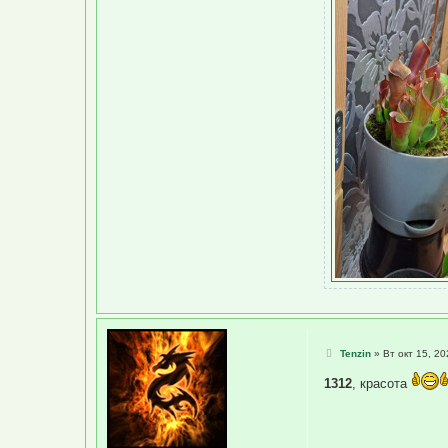
С
Tenzin
»
Вт окт 15, 20
о
о
1312
, красота
б
щ
е
н
и