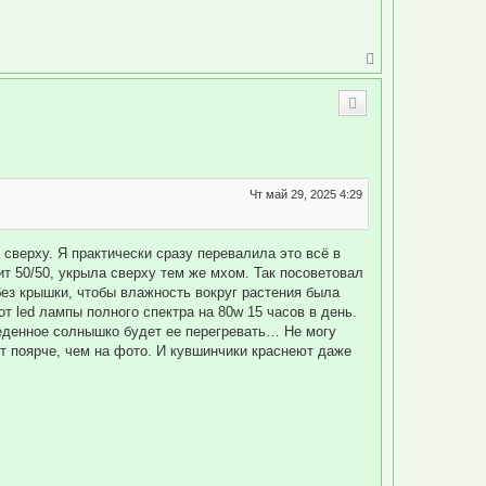
В
е
р
н
у
т
ь
с
я
к
Чт май 29, 2025 4:29
н
а
ч
 сверху. Я практически сразу перевалила это всё в
а
л
т 50/50, укрыла сверху тем же мхом. Так посоветовал
у
без крышки, чтобы влажность вокруг растения была
т led лампы полного спектра на 80w 15 часов в день.
беденное солнышко будет ее перегревать… Не могу
т поярче, чем на фото. И кувшинчики краснеют даже