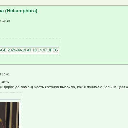
ренный поиск
а (Heliamphora)
4 10:15
4 10:01
лжать
ок дорос до лампы( часть бутонов высохла, как я понимаю больше цветко