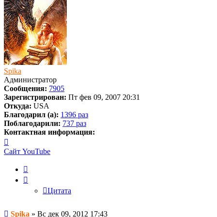
Spika
Администратор
Сообщения:
7905
Зарегистрирован:
Пт фев 09, 2007 20:31
Откуда:
USA
Благодарил (а):
1396 раз
Поблагодарили:
737 раз
Контактная информация:
Контактная
информация
Сайт
YouTube
пользователя
Spika
Цитата
Цитата
Сообщение
Spika
»
Вс дек 09, 2012 17:43