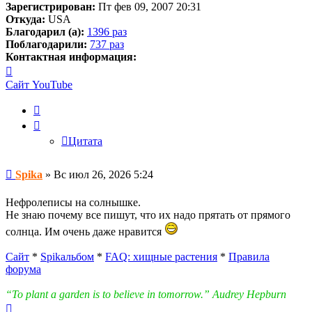
Зарегистрирован:
Пт фев 09, 2007 20:31
Откуда:
USA
Благодарил (а):
1396 раз
Поблагодарили:
737 раз
Контактная информация:
Контактная
информация
Сайт
YouTube
пользователя
Spika
Цитата
Цитата
Сообщение
Spika
»
Вс июл 26, 2026 5:24
Нефролеписы на солнышке.
Не знаю почему все пишут, что их надо прятать от прямого
солнца. Им очень даже нравится
Сайт
*
Spikальбом
*
FAQ: хищные растения
*
Правила
форума
“To plant a garden is to believe in tomorrow.” Audrey Hepburn
Вернуться