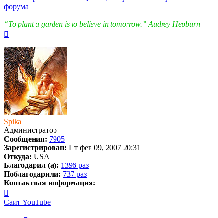
форума
“To plant a garden is to believe in tomorrow.” Audrey Hepburn
Вернуться
к
началу
Spika
Администратор
Сообщения:
7905
Зарегистрирован:
Пт фев 09, 2007 20:31
Откуда:
USA
Благодарил (а):
1396 раз
Поблагодарили:
737 раз
Контактная информация:
Контактная
информация
Сайт
YouTube
пользователя
Spika