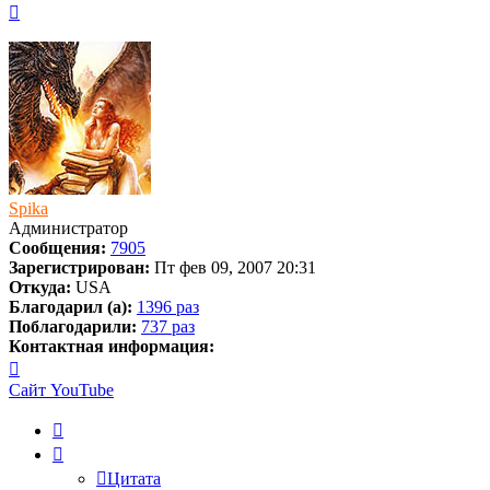
Вернуться
к
началу
Spika
Администратор
Сообщения:
7905
Зарегистрирован:
Пт фев 09, 2007 20:31
Откуда:
USA
Благодарил (а):
1396 раз
Поблагодарили:
737 раз
Контактная информация:
Контактная
информация
Сайт
YouTube
пользователя
Spika
Цитата
Цитата