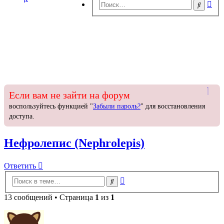
Ра
Поиск
пои
Если вам не зайти на форум
воспользуйтесь функцией "
Забыли пароль?
" для восстановления
доступа.
Нефролепис (Nephrolepis)
Ответить
О
т
в
е
т
и
т
ь
Расширенный
Поиск
поиск
13 сообщений • Страница
1
из
1