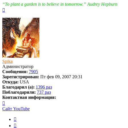
“To plant a garden is to believe in tomorrow.” Audrey Hepburn
Вернуться
к
началу
Spika
Администратор
Сообщения:
7905
Зарегистрирован:
Пт фев 09, 2007 20:31
Откуда:
USA
Благодарил (а):
1396 раз
Поблагодарили:
737 раз
Контактная информация:
Контактная
информация
Сайт
YouTube
пользователя
Spika
Цитата