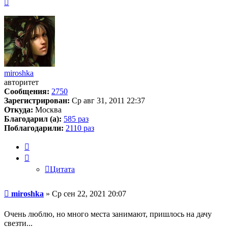
Вернуться
к
началу
miroshka
авторитет
Сообщения:
2750
Зарегистрирован:
Ср авг 31, 2011 22:37
Откуда:
Москва
Благодарил (а):
585 раз
Поблагодарили:
2110 раз
Цитата
Цитата
Сообщение
miroshka
»
Ср сен 22, 2021 20:07
Очень люблю, но много места занимают, пришлось на дачу
свезти...