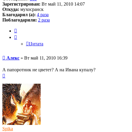
Зарегистрирован:
Вт май 11, 2010 14:07
Откуда:
мухосранск
Благодарил (а):
4 раза
Поблагодарили:
2 раза
Цитата
Цитата
Сообщение
Алекс
»
Вт май 11, 2010 16:39
А папоротник не цветет? А на Ивана купалу?
Вернуться
к
началу
Spika