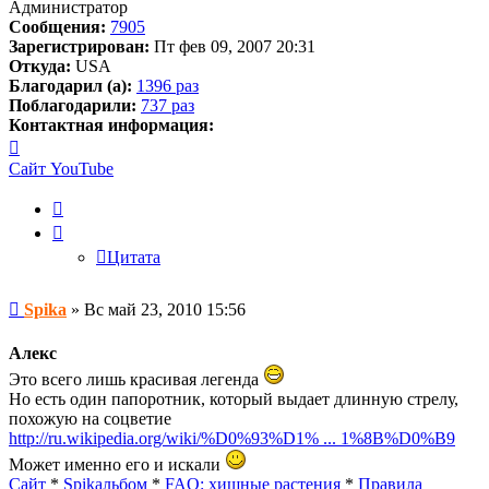
Администратор
Сообщения:
7905
Зарегистрирован:
Пт фев 09, 2007 20:31
Откуда:
USA
Благодарил (а):
1396 раз
Поблагодарили:
737 раз
Контактная информация:
Контактная
информация
Сайт
YouTube
пользователя
Spika
Цитата
Цитата
Сообщение
Spika
»
Вс май 23, 2010 15:56
Алекс
Это всего лишь красивая легенда
Но есть один папоротник, который выдает длинную стрелу,
похожую на соцветие
http://ru.wikipedia.org/wiki/%D0%93%D1% ... 1%8B%D0%B9
Может именно его и искали
Сайт
*
Spikальбом
*
FAQ: хищные растения
*
Правила