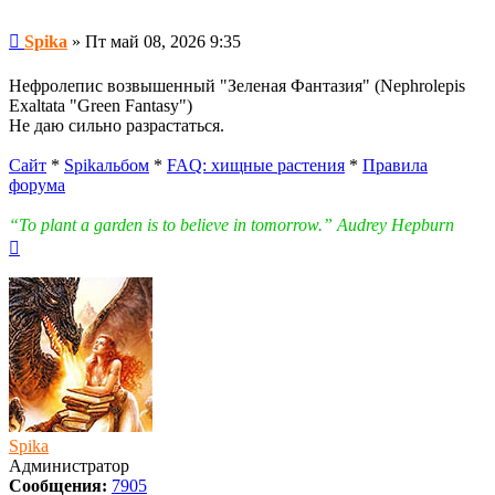
Сообщение
Spika
»
Пт май 08, 2026 9:35
Нефролепис возвышенный "Зеленая Фантазия" (Nephrolepis
Exaltata "Green Fantasy")
Не даю сильно разрастаться.
Сайт
*
Spikальбом
*
FAQ: хищные растения
*
Правила
форума
“To plant a garden is to believe in tomorrow.” Audrey Hepburn
Вернуться
к
началу
Spika
Администратор
Сообщения:
7905