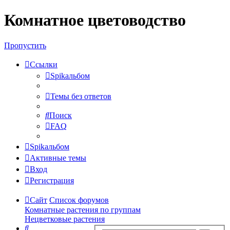
Комнатное цветоводство
Регистрация
Пропустить
Ссылки
Spikальбом
Темы без ответов
Поиск
FAQ
Spikальбом
Активные темы
Вход
Р
е
г
и
с
т
р
а
ц
и
я
Сайт
Список форумов
Комнатные растения по группам
Нецветковые растения
Поиск