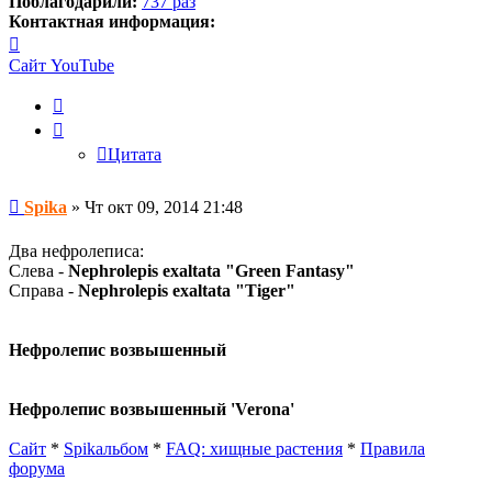
Поблагодарили:
737 раз
Контактная информация:
Контактная
информация
Сайт
YouTube
пользователя
Spika
Цитата
Цитата
Сообщение
Spika
»
Чт окт 09, 2014 21:48
Два нефролеписа:
Слева -
Nephrolepis exaltata "Green Fantasy"
Справа -
Nephrolepis exaltata "Tiger"
Нефролепис возвышенный
Нефролепис возвышенный 'Verona'
Сайт
*
Spikальбом
*
FAQ: хищные растения
*
Правила
форума