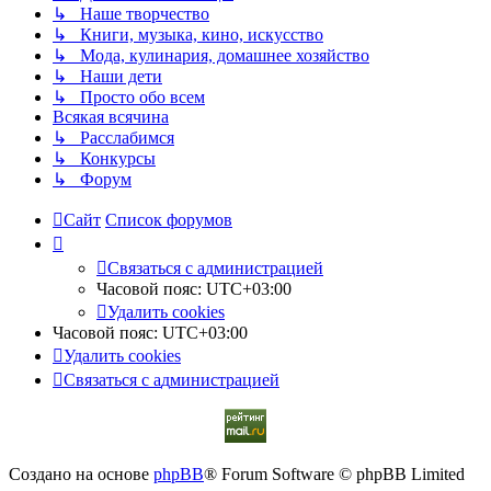
↳ Наше творчество
↳ Книги, музыка, кино, искусство
↳ Мода, кулинария, домашнее хозяйство
↳ Наши дети
↳ Просто обо всем
Всякая всячина
↳ Расслабимся
↳ Конкурсы
↳ Форум
Сайт
Список форумов
С
в
я
з
а
т
ь
с
я
с
а
д
м
и
н
и
с
т
р
а
ц
и
е
й
Часовой пояс:
UTC+03:00
Удалить cookies
Часовой пояс:
UTC+03:00
Удалить cookies
С
в
я
з
а
т
ь
с
я
с
а
д
м
и
н
и
с
т
р
а
ц
и
е
й
Создано на основе
phpBB
® Forum Software © phpBB Limited