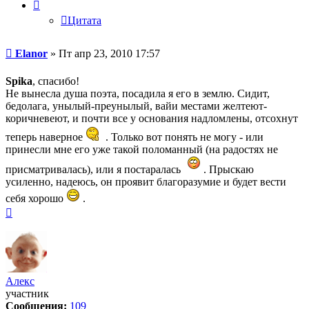
Цитата
Сообщение
Elanor
»
Пт апр 23, 2010 17:57
Spika
, спасибо!
Не вынесла душа поэта, посадила я его в землю. Сидит,
бедолага, унылый-преунылый, вайи местами желтеют-
коричневеют, и почти все у основания надломлены, отсохнут
теперь наверное
. Только вот понять не могу - или
принесли мне его уже такой поломанный (на радостях не
присматривалась), или я постаралась
. Прыскаю
усиленно, надеюсь, он проявит благоразумие и будет вести
себя хорошо
.
Вернуться
к
началу
Алекс
участник
Сообщения:
109