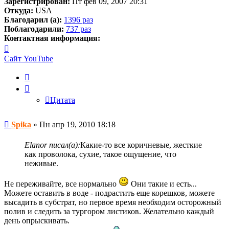
Зарегистрирован:
Пт фев 09, 2007 20:31
Откуда:
USA
Благодарил (а):
1396 раз
Поблагодарили:
737 раз
Контактная информация:
Контактная
информация
Сайт
YouTube
пользователя
Spika
Цитата
Цитата
Сообщение
Spika
»
Пн апр 19, 2010 18:18
Elanor писал(а):
Какие-то все коричневые, жесткие
как проволока, сухие, такое ощущение, что
неживые.
Не переживайте, все нормально
Они такие и есть...
Можете оставить в воде - подрастить еще корешков, можете
высадить в субстрат, но первое время необходим осторожный
полив и следить за тургором листиков. Желательно каждый
день опрыскивать.