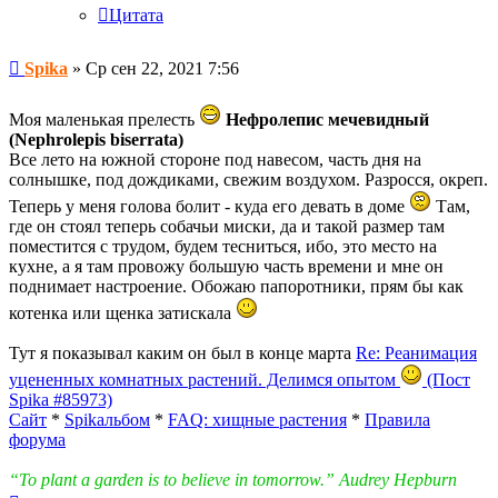
Цитата
Сообщение
Spika
»
Ср сен 22, 2021 7:56
Моя маленькая прелесть
Нефролепис мечевидный
(Nephrolepis biserrata)
Все лето на южной стороне под навесом, часть дня на
солнышке, под дождиками, свежим воздухом. Разросся, окреп.
Теперь у меня голова болит - куда его девать в доме
Там,
где он стоял теперь собачьи миски, да и такой размер там
поместится с трудом, будем тесниться, ибо, это место на
кухне, а я там провожу большую часть времени и мне он
поднимает настроение. Обожаю папоротники, прям бы как
котенка или щенка затискала
Тут я показывал каким он был в конце марта
Re: Реанимация
уцененных комнатных растений. Делимся опытом
(Пост
Spika #85973)
Сайт
*
Spikальбом
*
FAQ: хищные растения
*
Правила
форума
“To plant a garden is to believe in tomorrow.” Audrey Hepburn