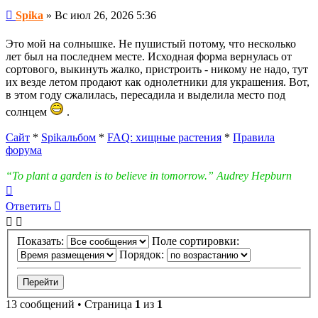
Сообщение
Spika
»
Вс июл 26, 2026 5:36
Это мой на солнышке. Не пушистый потому, что несколько
лет был на последнем месте. Исходная форма вернулась от
сортового, выкинуть жалко, пристроить - никому не надо, тут
их везде летом продают как однолетники для украшения. Вот,
в этом году сжалилась, пересадила и выделила место под
солнцем
.
Сайт
*
Spikальбом
*
FAQ: хищные растения
*
Правила
форума
“To plant a garden is to believe in tomorrow.” Audrey Hepburn
Вернуться
к
Ответить
О
т
в
е
т
и
т
ь
началу
Показать:
Поле сортировки:
Порядок:
13 сообщений • Страница
1
из
1