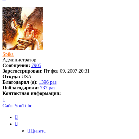
к
началу
Spika
Администратор
Сообщения:
7905
Зарегистрирован:
Пт фев 09, 2007 20:31
Откуда:
USA
Благодарил (а):
1396 раз
Поблагодарили:
737 раз
Контактная информация:
Контактная
информация
Сайт
YouTube
пользователя
Spika
Цитата
Цитата