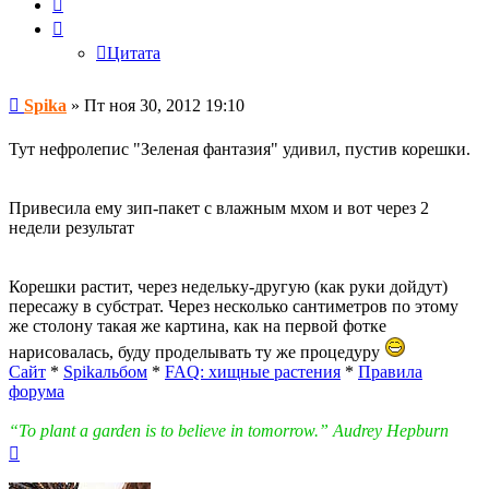
Цитата
Цитата
Сообщение
Spika
»
Пт ноя 30, 2012 19:10
Тут нефролепис "Зеленая фантазия" удивил, пустив корешки.
Привесила ему зип-пакет с влажным мхом и вот через 2
недели результат
Корешки растит, через недельку-другую (как руки дойдут)
пересажу в субстрат. Через несколько сантиметров по этому
же столону такая же картина, как на первой фотке
нарисовалась, буду проделывать ту же процедуру
Сайт
*
Spikальбом
*
FAQ: хищные растения
*
Правила
форума
“To plant a garden is to believe in tomorrow.” Audrey Hepburn
Вернуться
к
началу