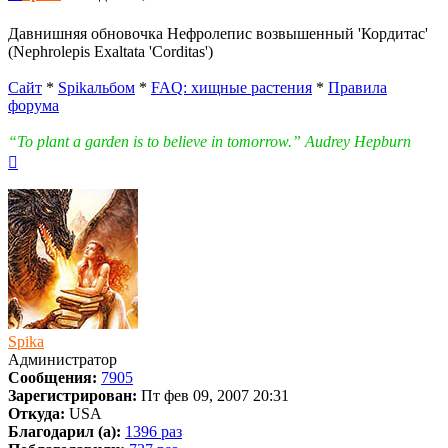
Давнишняя обновочка Нефролепис возвышенный 'Кордитас'
(Nephrolepis Exaltata 'Corditas')
Сайт
*
Spikальбом
*
FAQ: хищные растения
*
Правила
форума
“To plant a garden is to believe in tomorrow.” Audrey Hepburn
Вернуться
к
началу
Spika
Администратор
Сообщения:
7905
Зарегистрирован:
Пт фев 09, 2007 20:31
Откуда:
USA
Благодарил (а):
1396 раз