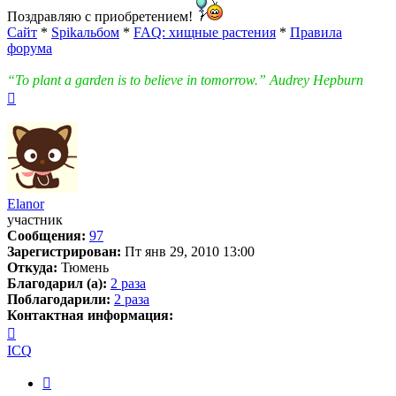
Поздравляю с приобретением!
Сайт
*
Spikальбом
*
FAQ: хищные растения
*
Правила
форума
“To plant a garden is to believe in tomorrow.” Audrey Hepburn
Вернуться
к
началу
Elanor
участник
Сообщения:
97
Зарегистрирован:
Пт янв 29, 2010 13:00
Откуда:
Тюмень
Благодарил (а):
2 раза
Поблагодарили:
2 раза
Контактная информация:
Контактная
информация
ICQ
пользователя
Elanor
Цитата