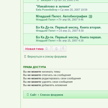
валерия
»
Ср окт 29, 2008 1:40
"Измайлово в зелени"
Евfа Розенбейгер
»
Ср июн 20, 2007 19:59
Младший Пилот. Автобиография :)))
Младший Пилот
»
Пт апр 06, 2007 9:46
Бэ Ка Дз-ти. Первый месяц. Книга вторая.
Младший Пилот
»
Сб апр 21, 2007 8:30
Бэ Ка Дз-ти. Первый месяц. Книга первая.
Младший Пилот
»
Вс апр 15, 2007 4:18
Новая тема
Н
о
в
а
я
т
е
м
а
Вернуться к списку форумов
ПРАВА ДОСТУПА
Вы
не можете
начинать темы
Вы
не можете
отвечать на сообщения
Вы
не можете
редактировать свои сообщения
Вы
не можете
удалять свои сообщения
Вы
не можете
добавлять вложения
Сайт
Список форумов