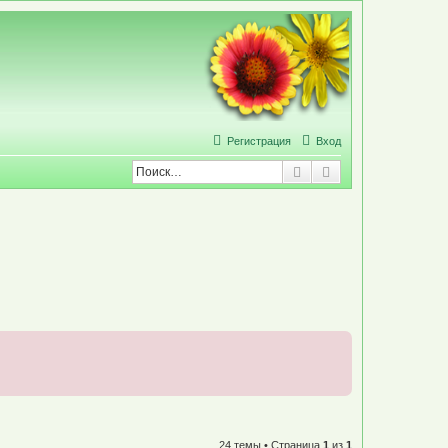
Р
е
г
и
с
т
р
а
ц
и
я
Вход
Поиск
Расширенный по
24 темы • Страница
1
из
1