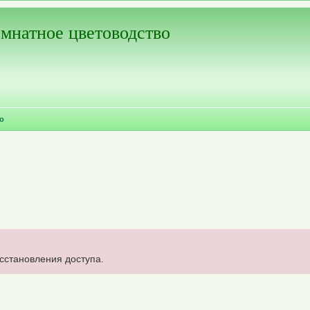
мнатное цветоводство
о
осстановления доступа.