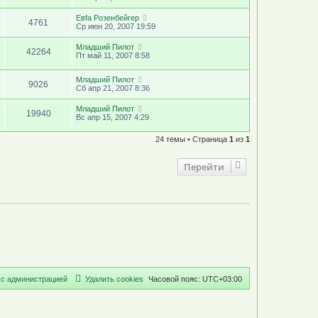
Евfа Розенбейгер
4761
Ср июн 20, 2007 19:59
Младший Пилот
42264
Пт май 11, 2007 8:58
Младший Пилот
9026
Сб апр 21, 2007 8:36
Младший Пилот
19940
Вс апр 15, 2007 4:29
24 темы • Страница
1
из
1
Перейти
с
а
д
м
и
н
и
с
т
р
а
ц
и
е
й
Удалить cookies
Часовой пояс:
UTC+03:00