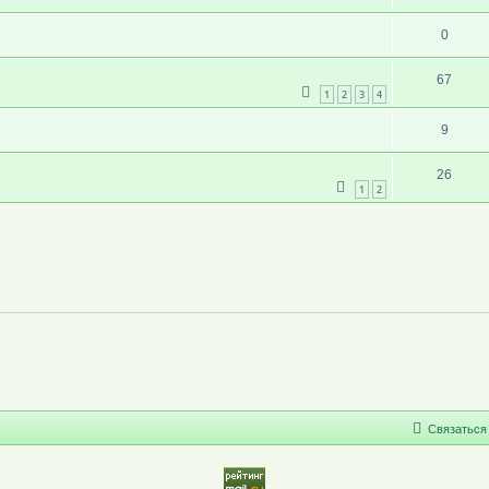
0
67
1
2
3
4
9
26
1
2
С
в
я
з
а
т
ь
с
я