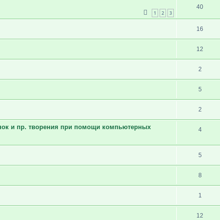
40
1
2
3
16
12
2
5
2
инок и пр. творения при помощи компьютерных
4
5
8
1
12