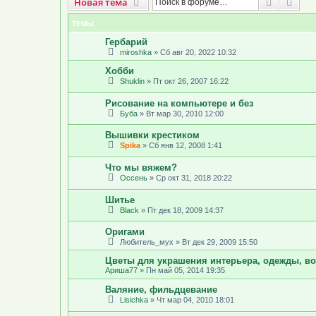
Новая тема
Поиск
Рас
Н
о
в
а
я
т
е
м
а
ТЕМЫ
Гербарий
miroshka
»
Сб авг 20, 2022 10:32
Хобби
Shuklin
»
Пт окт 26, 2007 16:22
Рисование на компьютере и без
Буба
»
Вт мар 30, 2010 12:00
Вышивки крестиком
Spika
»
Сб янв 12, 2008 1:41
Что мы вяжем?
Оссень
»
Ср окт 31, 2018 20:22
Шитье
Black
»
Пт дек 18, 2009 14:37
Оригами
Любитель_мух
»
Вт дек 29, 2009 15:50
Цветы для украшения интерьера, одежды, в
Ариша77
»
Пн май 05, 2014 19:35
Валяние, фильдцевание
Lisichka
»
Чт мар 04, 2010 18:01