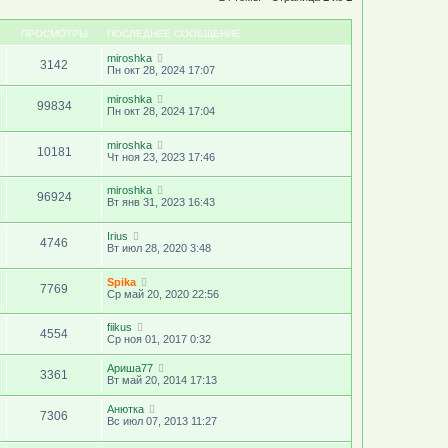
ПРОСМОТРЫ
ПОСЛЕДНЕЕ СООБЩЕНИЕ
miroshka
3142
Пн окт 28, 2024 17:07
miroshka
99834
Пн окт 28, 2024 17:04
miroshka
10181
Чт ноя 23, 2023 17:46
miroshka
96924
Вт янв 31, 2023 16:43
Irius
4746
Вт июл 28, 2020 3:48
Spika
7769
Ср май 20, 2020 22:56
fiikus
4554
Ср ноя 01, 2017 0:32
Ариша77
3361
Вт май 20, 2014 17:13
Анютка
7306
Вс июл 07, 2013 11:27