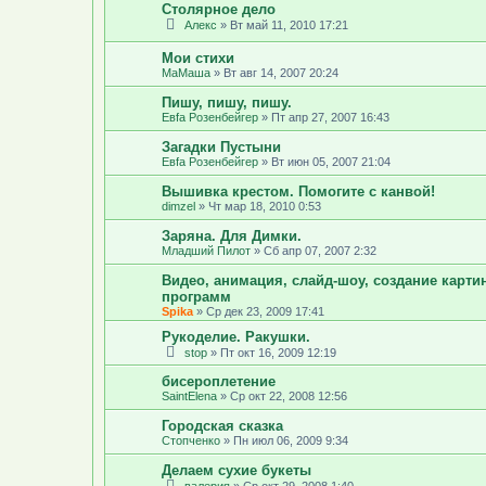
Столярное дело
Алекс
»
Вт май 11, 2010 17:21
Мои стихи
МаМаша
»
Вт авг 14, 2007 20:24
Пишу, пишу, пишу.
Евfа Розенбейгер
»
Пт апр 27, 2007 16:43
Загадки Пустыни
Евfа Розенбейгер
»
Вт июн 05, 2007 21:04
Вышивка крестом. Помогите с канвой!
dimzel
»
Чт мар 18, 2010 0:53
Заряна. Для Димки.
Младший Пилот
»
Сб апр 07, 2007 2:32
Видео, анимация, слайд-шоу, создание карт
программ
Spika
»
Ср дек 23, 2009 17:41
Рукоделие. Ракушки.
stop
»
Пт окт 16, 2009 12:19
бисероплетение
SaintElena
»
Ср окт 22, 2008 12:56
Городская сказка
Стопченко
»
Пн июл 06, 2009 9:34
Делаем сухие букеты