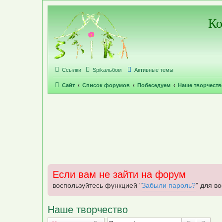
Регистрация
Ко
Ссылки
Spikальбом
Активные темы
Сайт
Список форумов
Побеседуем
Наше творчеств
Если вам не зайти на форум
воспользуйтесь функцией "
Забыли пароль?
" для в
Наше творчество