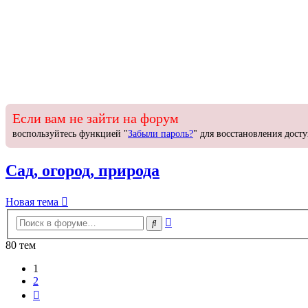
Если вам не зайти на форум
воспользуйтесь функцией "
Забыли пароль?
" для восстановления досту
Сад, огород, природа
Новая
Н
о
в
а
я
т
е
м
а
тема
Расширенный
Поиск
поиск
80 тем
1
2
След.