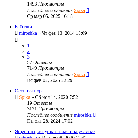
1493
Просмотры
Последнее сообщение
Spika
Ср мар 05, 2025 16:18
Бабочки
miroshka
»
Чт фев 13, 2014 18:09
1
2
3
57
Ответы
7149
Просмотры
Последнее сообщение
Spika
Вс фев 02, 2025 22:29
Осенняя пора...
Spika
»
Сб ноя 14, 2020 7:52
19
Ответы
3171
Просмотры
Последнее сообщение
miroshka
Пн окт 28, 2024 17:02
Ящерицы, лягушки и змеи на участке
miroshka
»
Вс ноя 08, 2020 11:42