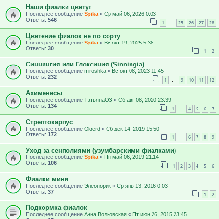
Наши фиалки цветут
Последнее сообщение
Spika
«
Ср май 06, 2026 0:03
Ответы:
546
1
25
26
27
28
…
Цветение фиалок не по сорту
Последнее сообщение
Spika
«
Вс окт 19, 2025 5:38
Ответы:
30
1
2
Синнингия или Глоксиния (Sinningia)
Последнее сообщение
miroshka
«
Вс окт 08, 2023 11:45
Ответы:
232
1
9
10
11
12
…
Ахименесы
Последнее сообщение
ТатьянаОЗ
«
Сб авг 08, 2020 23:39
Ответы:
134
1
4
5
6
7
…
Стрептокарпус
Последнее сообщение
Olgerd
«
Сб дек 14, 2019 15:50
Ответы:
172
1
6
7
8
9
…
Уход за сенполиями (узумбарскими фиалками)
Последнее сообщение
Spika
«
Пн май 06, 2019 21:14
Ответы:
106
1
2
3
4
5
6
Фиалки мини
Последнее сообщение
Элеонорик
«
Ср янв 13, 2016 0:03
Ответы:
37
1
2
Подкормка фиалок
Последнее сообщение
Анна Волковская
«
Пт июн 26, 2015 23:45