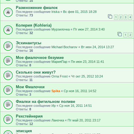
Ответы:
15
Размножение фиалок
Последнее сообщение
Iriska
«
Вс фев 01, 2015 18:28
Ответы:
73
1
2
3
4
Колерия (Kohleria)
Последнее сообщение
Мурзилочка
«
Пт июн 27, 2014 3:40
Ответы:
32
1
2
Эсхинантусы
Последнее сообщение
Michael Bocharov
«
Вт июн 24, 2014 13:27
Ответы:
16
Мое фиалочное безумие
Последнее сообщение
МарияПар
«
Пн июн 23, 2014 11:41
Ответы:
8
Сколько они живут?
Последнее сообщение
Оrna Frost
«
Чт окт 25, 2012 10:24
Ответы:
11
Мои Фиалочки
Последнее сообщение
Spika
«
Ср ноя 16, 2011 14:52
Ответы:
3
Фиалки на фитильном поливе
Последнее сообщение
Ир
«
Ср ноя 16, 2011 14:51
Ответы:
8
Рехстейнерия
Последнее сообщение
Ланочка
«
Пт май 20, 2011 23:17
Ответы:
12
эписция