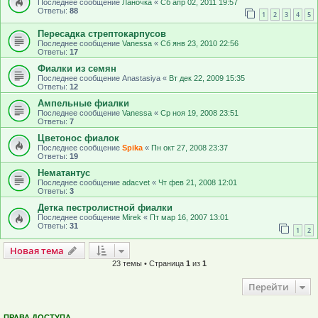
Последнее сообщение
Ланочка
«
Сб апр 02, 2011 19:57
Ответы:
88
1
2
3
4
5
Пересадка стрептокарпусов
Последнее сообщение
Vanessa
«
Сб янв 23, 2010 22:56
Ответы:
17
Фиалки из семян
Последнее сообщение
Anastasiya
«
Вт дек 22, 2009 15:35
Ответы:
12
Ампельные фиалки
Последнее сообщение
Vanessa
«
Ср ноя 19, 2008 23:51
Ответы:
7
Цветонос фиалок
Последнее сообщение
Spika
«
Пн окт 27, 2008 23:37
Ответы:
19
Нематантус
Последнее сообщение
adacvet
«
Чт фев 21, 2008 12:01
Ответы:
3
Детка пестролистной фиалки
Последнее сообщение
Mirek
«
Пт мар 16, 2007 13:01
Ответы:
31
1
2
Новая тема
Н
о
в
а
я
т
е
м
а
23 темы • Страница
1
из
1
Перейти
ПРАВА ДОСТУПА