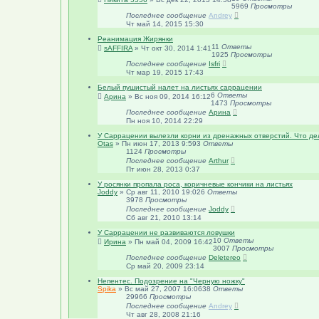
5969
Просмотры
Последнее сообщение
Andrey
Чт май 14, 2015 15:30
Реанимация Жирянки
11
Ответы
sAFFIRA
»
Чт окт 30, 2014 1:41
1925
Просмотры
Последнее сообщение
Isfri
Чт мар 19, 2015 17:43
Белый пушистый налет на листьях саррацении
6
Ответы
Арина
»
Вс ноя 09, 2014 16:12
1473
Просмотры
Последнее сообщение
Арина
Пн ноя 10, 2014 22:29
У Саррацении вылезли корни из дренажных отверстий. Что де
Otas
»
Пн июн 17, 2013 9:59
3
Ответы
1124
Просмотры
Последнее сообщение
Arthur
Пт июн 28, 2013 0:37
У росянки пропала роса, коричневые кончики на листьях
Joddy
»
Ср авг 11, 2010 19:02
6
Ответы
3978
Просмотры
Последнее сообщение
Joddy
Сб авг 21, 2010 13:14
У Саррацении не развиваются ловушки
10
Ответы
Ирина
»
Пн май 04, 2009 16:42
3007
Просмотры
Последнее сообщение
Deletereo
Ср май 20, 2009 23:14
Непентес. Подозрение на "Черную ножку"
Spika
»
Вс май 27, 2007 16:06
38
Ответы
29966
Просмотры
Последнее сообщение
Andrey
Чт авг 28, 2008 21:16