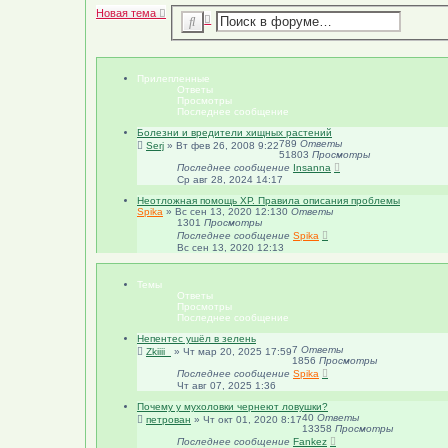
Н
Н
о
в
а
я
т
е
м
а
Р
П
о
а
о
в
с
а
и
ш
я
с
и
т
р
к
Прилепленные
е
е
Ответы
м
н
Просмотры
а
н
Последнее сообщение
ы
Болезни и вредители хищных растений
й
789
Ответы
Serj
»
Вт фев 26, 2008 9:22
п
51803
Просмотры
о
Последнее сообщение
Insanna
и
Ср авг 28, 2024 14:17
с
к
Неотложная помощь ХР. Правила описания проблемы
Spika
»
Вс сен 13, 2020 12:13
0
Ответы
1301
Просмотры
Последнее сообщение
Spika
Вс сен 13, 2020 12:13
Темы
Ответы
Просмотры
Последнее сообщение
Непентес ушёл в зелень
7
Ответы
Zkiiii_
»
Чт мар 20, 2025 17:59
1856
Просмотры
Последнее сообщение
Spika
Чт авг 07, 2025 1:36
Почему у мухоловки чернеют ловушки?
40
Ответы
петрован
»
Чт окт 01, 2020 8:17
13358
Просмотры
Последнее сообщение
Fankez