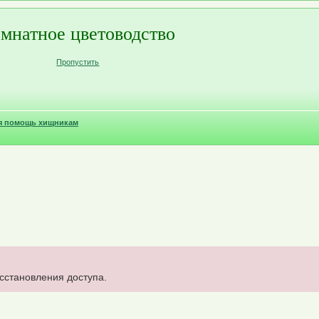
мнатное цветоводство
Пропустить
я помощь хищникам
осстановления доступа.