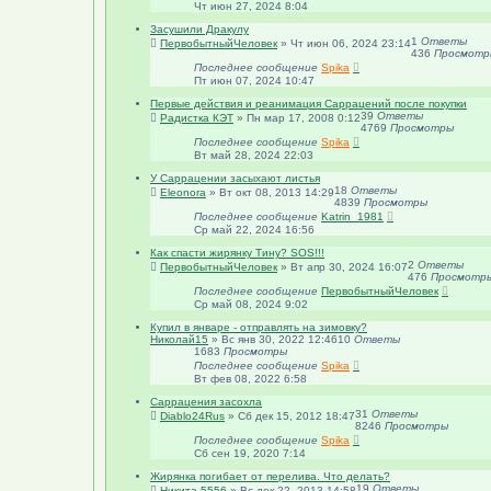
Чт июн 27, 2024 8:04
Засушили Дракулу
1
Ответы
ПервобытныйЧеловек
»
Чт июн 06, 2024 23:14
436
Просмотр
Последнее сообщение
Spika
Пт июн 07, 2024 10:47
Первые действия и реанимация Саррацений после покупки
39
Ответы
Радистка КЭТ
»
Пн мар 17, 2008 0:12
4769
Просмотры
Последнее сообщение
Spika
Вт май 28, 2024 22:03
У Саррацении засыхают листья
18
Ответы
Eleonora
»
Вт окт 08, 2013 14:29
4839
Просмотры
Последнее сообщение
Katrin_1981
Ср май 22, 2024 16:56
Как спасти жирянку Тину? SOS!!!
2
Ответы
ПервобытныйЧеловек
»
Вт апр 30, 2024 16:07
476
Просмотр
Последнее сообщение
ПервобытныйЧеловек
Ср май 08, 2024 9:02
Купил в январе - отправлять на зимовку?
Николай15
»
Вс янв 30, 2022 12:46
10
Ответы
1683
Просмотры
Последнее сообщение
Spika
Вт фев 08, 2022 6:58
Саррацения засохла
31
Ответы
Diablo24Rus
»
Сб дек 15, 2012 18:47
8246
Просмотры
Последнее сообщение
Spika
Сб сен 19, 2020 7:14
Жирянка погибает от перелива. Что делать?
19
Ответы
Никита 5556
»
Вс дек 22, 2013 14:58