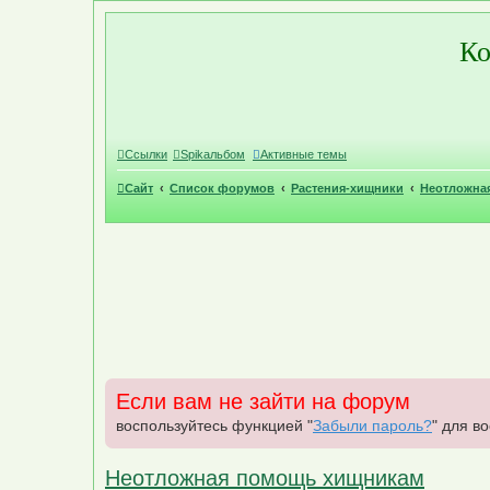
Р
Ко
е
г
и
с
т
р
а
ц
и
Ссылки
Spikальбом
Активные темы
я
Сайт
Список форумов
Растения-хищники
Неотложна
Если вам не зайти на форум
воспользуйтесь функцией "
Забыли пароль?
" для в
Неотложная помощь хищникам