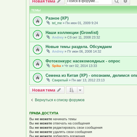
Новая тема
Поиск
Рас
Н
о
в
а
я
т
е
м
а
ТЕМЫ
Разное (ХР)
tel_me
»
Пн июн 01, 2009 9:24
Наши коллекции (Growlist)
Andrey
»
Сб окт 11, 2008 23:32
Новые темы раздела. Обсуждаем
Andrey
»
Пт июн 06, 2008 14:32
Фотоконкурс насекомоядных - опрос
Spika
»
Чт окт 02, 2014 13:33
Семена из Китая (ХР) - опознаем, делимся о
Свирепый
»
Пн авг 13, 2012 23:13
Новая тема
Н
о
в
а
я
т
е
м
а
Вернуться к списку форумов
ПРАВА ДОСТУПА
Вы
не можете
начинать темы
Вы
не можете
отвечать на сообщения
Вы
не можете
редактировать свои сообщения
Вы
не можете
удалять свои сообщения
Вы
не можете
добавлять вложения