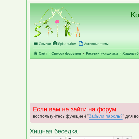
Регистрация
Ко
Ссылки
Spikальбом
Активные темы
Сайт
Список форумов
Растения-хищники
Хищная б
Если вам не зайти на форум
воспользуйтесь функцией "
Забыли пароль?
" для в
Хищная беседка