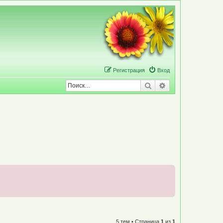
Р
е
г
и
с
т
р
а
ц
и
я
Вход
Поиск
Расширенный по
5 тем • Страница
1
из
1