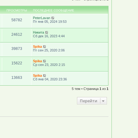
ПРОСМОТРЫ
ПОСЛЕДНЕЕ СООБЩЕНИЕ
PeterLavan
58782
Пт янв 05, 2024 19:53
Никита
24612
Сб дек 16, 2023 4:44
Spika
39873
Пт сен 25, 2020 2:06
Spika
15622
Ср сен 23, 2020 2:15
Spika
13663
Сб янв 04, 2020 23:36
5 тем • Страница
1
из
1
Перейти