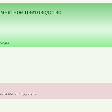
мнатное цветоводство
еседка
осстановления доступа.