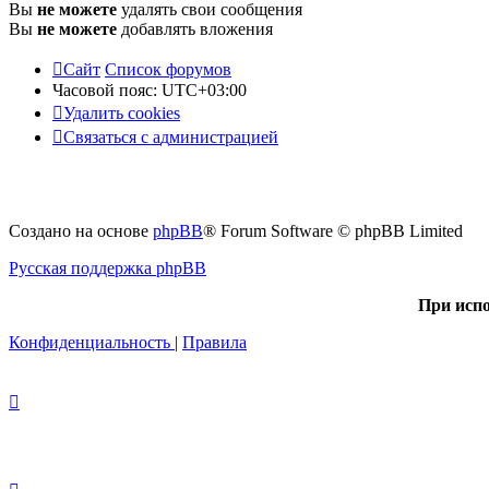
Вы
не можете
удалять свои сообщения
Вы
не можете
добавлять вложения
Сайт
Список форумов
Часовой пояс:
UTC+03:00
Удалить cookies
С
в
я
з
а
т
ь
с
я
с
а
д
м
и
н
и
с
т
р
а
ц
и
е
й
Создано на основе
phpBB
® Forum Software © phpBB Limited
Русская поддержка phpBB
При испо
Конфиденциальность
|
Правила