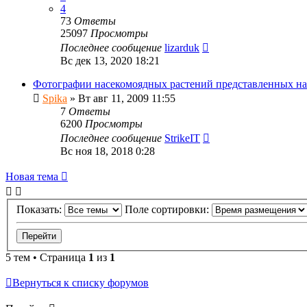
4
73
Ответы
25097
Просмотры
Последнее сообщение
lizarduk
Вс дек 13, 2020 18:21
Фотографии насекомоядных растений представленных н
Spika
»
Вт авг 11, 2009 11:55
7
Ответы
6200
Просмотры
Последнее сообщение
StrikeIT
Вс ноя 18, 2018 0:28
Новая
Н
о
в
а
я
т
е
м
а
тема
Показать:
Поле сортировки:
5 тем • Страница
1
из
1
Вернуться к списку форумов