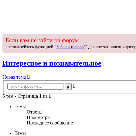
Если вам не зайти на форум
воспользуйтесь функцией "
Забыли пароль?
" для восстановления досту
Интересное и познавательное
Новая
Н
о
в
а
я
т
е
м
а
тема
Расширенный
Поиск
поиск
5 тем • Страница
1
из
1
Темы
Ответы
Просмотры
Последнее сообщение
Темы