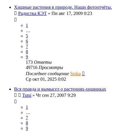
Хищные растения в природе. Наши фотоотчёты.
Радистка КЭТ
»
Пн авг 17, 2009 0:23
1
…
5
6
7
8
9
173
Ответы
49716
Просмотры
Последнее сообщение
Spika
Ср окт 01, 2025 0:02
Вся правда и вымысел о растениях-хищниках
Tutsi
»
Чт сен 27, 2007 9:29
1
…
7
8
9