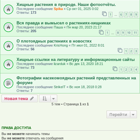
Хищные растения в природе. Наши фотоотчёты.
Последнее сообщение
Spika
«
Ср окт 01, 2025 0:02
Ответы:
173
1
6
7
8
9
…
Вся правда и вымысел о растениях-хищниках
Последнее сообщение
Паша
«
Пн мар 20, 2023 21:17
Ответы:
205
1
8
9
10
11
…
О плотоядных растениях в новостях
Последнее сообщение
KrisHong
«
Пт июл 01, 2022 8:01
Ответы:
56
1
2
3
Хищные ссылки на литературу и информационные сайты
Последнее сообщение
lizarduk
«
Вс дек 13, 2020 18:21
Ответы:
73
1
2
3
4
Фотографии насекомоядных растений представленных на
форуме
Последнее сообщение
StrikeIT
«
Вс ноя 18, 2018 0:28
Ответы:
7
Новая тема
Н
о
в
а
я
т
е
м
а
5 тем • Страница
1
из
1
Перейти
ПРАВА ДОСТУПА
Вы
не можете
начинать темы
Вы
не можете
отвечать на сообщения