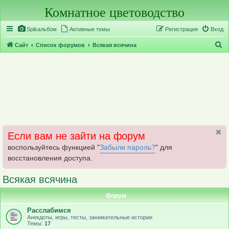
Комнатное цветоводство
Регистрация
Spikальбом
Активные темы
Р
е
г
и
с
т
р
а
ц
и
я
Вход
П
Сайт
Список форумов
Всякая всячина
о
и
с
к
Если вам не зайти на форум
воспользуйтесь функцией "
Забыли пароль?
" для
восстановления доступа.
Всякая всячина
Форум
Расслабимся
Анекдоты, игры, тесты, занимательные истории
Темы:
17