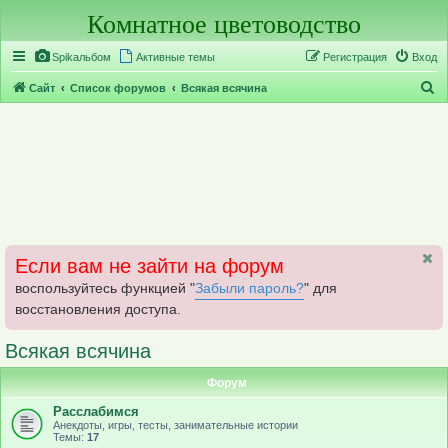
Комнатное цветоводство
Регистрация
Spikальбом
Активные темы
Р
е
г
и
с
т
р
а
ц
и
я
Вход
П
Сайт
Список форумов
Всякая всячина
о
и
с
к
Если вам не зайти на форум
воспользуйтесь функцией "
Забыли пароль?
" для
восстановления доступа.
Всякая всячина
Форум
Расслабимся
Анекдоты, игры, тесты, занимательные истории
Темы:
17