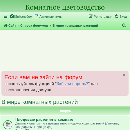
Комнатное цветоводство
Регистрация
Spikальбом
Активные темы
Р
е
г
и
с
т
р
а
ц
и
я
Вход
П
Сайт
Список форумов
В мире комнатных растений
о
и
с
к
Если вам не зайти на форум
воспользуйтесь функцией "
Забыли пароль?
" для
восстановления доступа.
В мире комнатных растений
Форум
Плодовые растения в комнате
Делимся опытом по выращиванию плодоносящих растений (Лимоны,
Мандарины, Перец и др.)