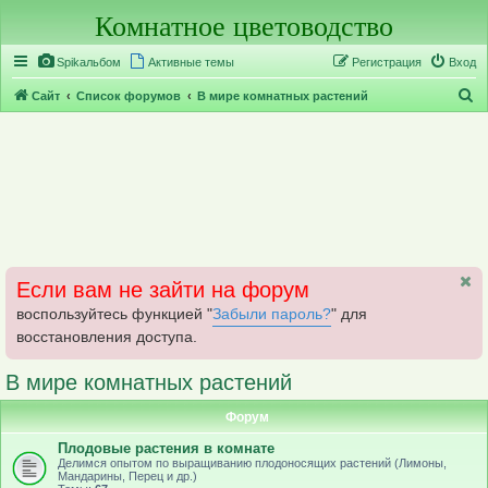
Комнатное цветоводство
Регистрация
Spikальбом
Активные темы
Р
е
г
и
с
т
р
а
ц
и
я
Вход
П
Сайт
Список форумов
В мире комнатных растений
о
и
с
к
Если вам не зайти на форум
воспользуйтесь функцией "
Забыли пароль?
" для
восстановления доступа.
В мире комнатных растений
Форум
Плодовые растения в комнате
Делимся опытом по выращиванию плодоносящих растений (Лимоны,
Мандарины, Перец и др.)