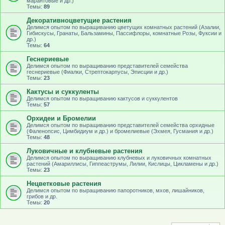
марантовые и др.)
Темы:
89
Декоративноцветущие растения
Делимся опытом по выращиванию цветущих комнатных растений (Азалии,
Гибискусы, Гранаты, Бальзамины, Пассифлоры, комнатные Розы, Фуксии и
др.)
Темы:
64
Геснериевые
Делимся опытом по выращиванию представителей семейства
геснериевые (Фиалки, Стрептокарпусы, Эписции и др.)
Темы:
23
Кактусы и суккуленты
Делимся опытом по выращиванию кактусов и суккулентов
Темы:
57
Орхидеи и Бромелии
Делимся опытом по выращиванию представителей семейства орхидные
(Фаленопсис, Цимбидиум и др.) и бромелиевые (Эхмея, Гусмания и др.)
Темы:
48
Луковичные и клубневые растения
Делимся опытом по выращиванию клубневых и луковичных комнатных
растений (Амариллисы, Гиппеаструмы, Лилии, Кислицы, Цикламены и др.)
Темы:
23
Нецветковые растения
Делимся опытом по выращиванию папоротников, мхов, лишайников,
грибов и др.
Темы:
20