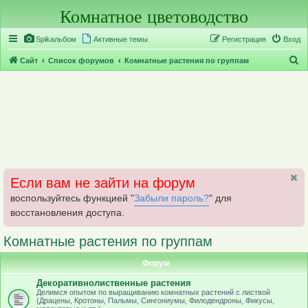
Комнатное цветоводство
Регистрация
Spikальбом
Активные темы
Р
е
г
и
с
т
р
а
ц
и
я
Вход
П
Сайт
Список форумов
Комнатные растения по группам
о
и
с
к
Если вам не зайти на форум
воспользуйтесь функцией "
Забыли пароль?
" для
восстановления доступа.
Комнатные растения по группам
Форум
Декоративнолиственные растения
Делимся опытом по выращиванию комнатных растений с листвой
(Драцены, Кротоны, Пальмы, Сингониумы, Филодендроны, Фикусы,