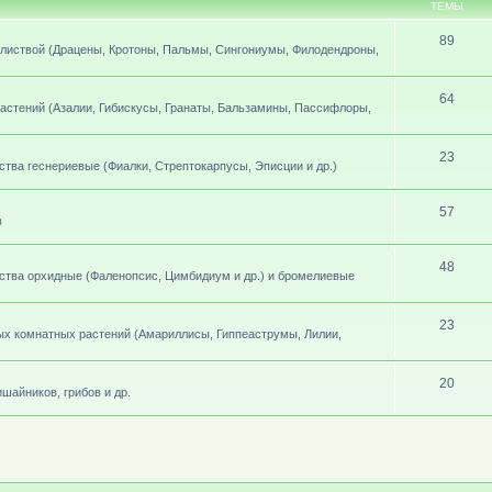
ТЕМЫ
89
листвой (Драцены, Кротоны, Пальмы, Сингониумы, Филодендроны,
64
стений (Азалии, Гибискусы, Гранаты, Бальзамины, Пассифлоры,
23
ва геснериевые (Фиалки, Стрептокарпусы, Эписции и др.)
57
в
48
тва орхидные (Фаленопсис, Цимбидиум и др.) и бромелиевые
23
х комнатных растений (Амариллисы, Гиппеаструмы, Лилии,
20
шайников, грибов и др.