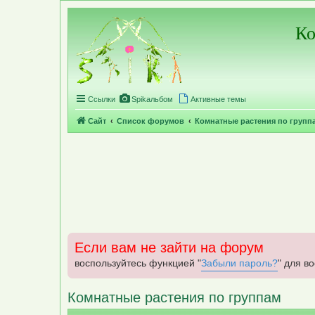
Регистрация
Ко
Ссылки
Spikальбом
Активные темы
Сайт
Список форумов
Комнатные растения по групп
Если вам не зайти на форум
воспользуйтесь функцией "
Забыли пароль?
" для в
Комнатные растения по группам