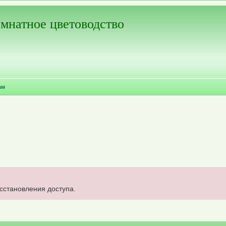
мнатное цветоводство
ам
осстановления доступа.