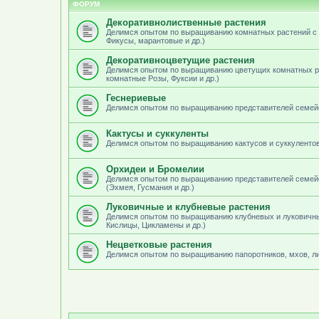
ФОРУМ
Декоративнолиственные растения
Делимся опытом по выращиванию комнатных растений с 
Фикусы, марантовые и др.)
Декоративноцветущие растения
Делимся опытом по выращиванию цветущих комнатных ра
комнатные Розы, Фуксии и др.)
Геснериевые
Делимся опытом по выращиванию представителей семейст
Кактусы и суккуленты
Делимся опытом по выращиванию кактусов и суккуленто
Орхидеи и Бромелии
Делимся опытом по выращиванию представителей семейс
(Эхмея, Гусмания и др.)
Луковичные и клубневые растения
Делимся опытом по выращиванию клубневых и луковичны
Кислицы, Цикламены и др.)
Нецветковые растения
Делимся опытом по выращиванию папоротников, мхов, ли