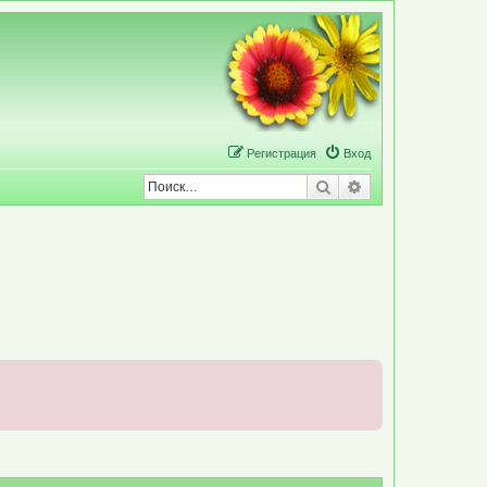
Р
е
г
и
с
т
р
а
ц
и
я
Вход
Поиск
Расширенный по