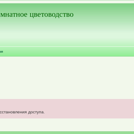
мнатное цветоводство
ам
осстановления доступа.