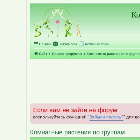
Регистрация
Ко
Ссылки
Spikальбом
Активные темы
Сайт
Список форумов
Комнатные растения по групп
Если вам не зайти на форум
воспользуйтесь функцией "
Забыли пароль?
" для в
Комнатные растения по группам