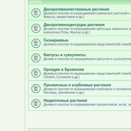
ФОРУМ
Декоративнолиственные растения
Делимся опытом по выращиванию комнатных растений с 
Фикусы, марантовые и др.)
Декоративноцветущие растения
Делимся опытом по выращиванию цветущих комнатных ра
комнатные Розы, Фуксии и др.)
Геснериевые
Делимся опытом по выращиванию представителей семейст
Кактусы и суккуленты
Делимся опытом по выращиванию кактусов и суккуленто
Орхидеи и Бромелии
Делимся опытом по выращиванию представителей семейс
(Эхмея, Гусмания и др.)
Луковичные и клубневые растения
Делимся опытом по выращиванию клубневых и луковичны
Кислицы, Цикламены и др.)
Нецветковые растения
Делимся опытом по выращиванию папоротников, мхов, ли