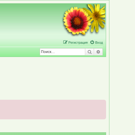
Р
е
г
и
с
т
р
а
ц
и
я
Вход
Поиск
Расширенный по