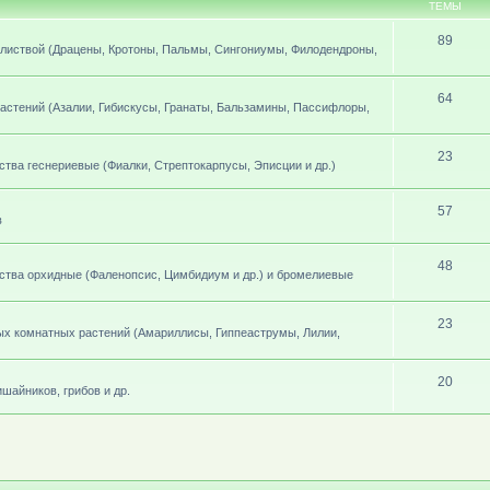
ТЕМЫ
89
листвой (Драцены, Кротоны, Пальмы, Сингониумы, Филодендроны,
64
стений (Азалии, Гибискусы, Гранаты, Бальзамины, Пассифлоры,
23
ва геснериевые (Фиалки, Стрептокарпусы, Эписции и др.)
57
в
48
тва орхидные (Фаленопсис, Цимбидиум и др.) и бромелиевые
23
х комнатных растений (Амариллисы, Гиппеаструмы, Лилии,
20
шайников, грибов и др.