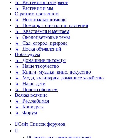
↳ Растения в интерьере
↳ Растения и мы
О разном цветочном
↳ Неотложная помощь
↳ Помощь в опознании растений
↳ Хвастаемся и мечтаем
↳ Околоцветковые темы
↳ Сад, огород, природа
↳ Доска объявлений
Побеседуем
↳ Домашние питомцы
↳ Наше творчество
↳ Книги, музыка, кино, искусство
↳ Мода, кулинария, домашнее хозяйство
↳ Наши дети
↳ Просто обо всем
Всякая всячина
↳ Расслабимся
↳ Конкурсы
↳ Форум
Сайт
Список форумов
С
в
я
з
а
т
ь
с
я
с
а
д
м
и
н
и
с
т
р
а
ц
и
е
й