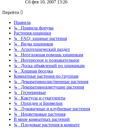
к
Сб фев 10, 2007 13:26
последнему
сообщению
Перейти
Правила
↳ Правила форума
Растения-хищники
↳ FAQ: хищные растения
↳ Виды хищников
↳ Агротехнический раздел
↳ Неотложная помощь хищникам
↳ Интересное и познавательное
↳ Доска объявлений по хищникам
↳ Хищная беседка
Комнатные растения по группам
↳ Декоративнолиственные растения
↳ Декоративноцветущие растения
↳ Геснериевые
↳ Кактусы и суккуленты
↳ Орхидеи и Бромелии
↳ Луковичные и клубневые растения
↳ Нецветковые растения
В мире комнатных растений
↳ Плодовые растения в комнате