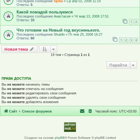
Последнее сообщение
Spika
«
Ср апр 02, 2008 11:19
Ответы:
5
Какой помадой пользуемся
Последнее сообщение
Анастасия
«
Чт мар 13, 2008 17:51
Ответы:
33
1
2
Что готовим на Новый год вкусненького.
Последнее сообщение
Shuklin
«
Пт янв 25, 2008 16:27
Ответы:
60
1
2
3
4
Новая тема
Н
о
в
а
я
т
е
м
а
19 тем • Страница
1
из
1
Перейти
ПРАВА ДОСТУПА
Вы
не можете
начинать темы
Вы
не можете
отвечать на сообщения
Вы
не можете
редактировать свои сообщения
Вы
не можете
удалять свои сообщения
Вы
не можете
добавлять вложения
Сайт
Список форумов
Часовой пояс:
UTC+03:00
Создано на основе
phpBB
® Forum Software © phpBB Limited