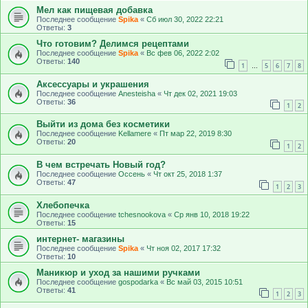
Мел как пищевая добавка
Последнее сообщение
Spika
«
Сб июл 30, 2022 22:21
Ответы:
3
Что готовим? Делимся рецептами
Последнее сообщение
Spika
«
Вс фев 06, 2022 2:02
Ответы:
140
1
5
6
7
8
…
Аксессуары и украшения
Последнее сообщение
Anesteisha
«
Чт дек 02, 2021 19:03
Ответы:
36
1
2
Выйти из дома без косметики
Последнее сообщение
Kellamere
«
Пт мар 22, 2019 8:30
Ответы:
20
1
2
В чем встречать Новый год?
Последнее сообщение
Оссень
«
Чт окт 25, 2018 1:37
Ответы:
47
1
2
3
Хлебопечка
Последнее сообщение
tchesnookovа
«
Ср янв 10, 2018 19:22
Ответы:
15
интернет- магазины
Последнее сообщение
Spika
«
Чт ноя 02, 2017 17:32
Ответы:
10
Маникюр и уход за нашими ручками
Последнее сообщение
gospodarka
«
Вс май 03, 2015 10:51
Ответы:
41
1
2
3