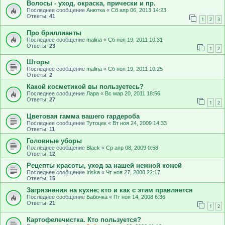
Волосы - уход, окраска, прически и пр.
Последнее сообщение
Анютка
«
Сб апр 06, 2013 14:23
Ответы:
41
1
2
3
Про бриллианты
Последнее сообщение
malina
«
Сб ноя 19, 2011 10:31
Ответы:
23
1
2
Шторы
Последнее сообщение
malina
«
Сб ноя 19, 2011 10:25
Ответы:
2
Какой косметикой вы пользуетесь?
Последнее сообщение
Лара
«
Вс мар 20, 2011 18:56
Ответы:
27
1
2
Цветовая гамма вашего гардероба
Последнее сообщение
Тутоцек
«
Вт ноя 24, 2009 14:33
Ответы:
11
Головные уборы
Последнее сообщение
Black
«
Ср апр 08, 2009 0:58
Ответы:
12
Рецепты красоты, уход за нашей нежной кожей
Последнее сообщение
Iriska
«
Чт ноя 27, 2008 22:17
Ответы:
15
Загрязнения на кухне; кто и как с этим правляется
Последнее сообщение
Бабочка
«
Пт ноя 14, 2008 6:36
Ответы:
21
1
2
Картофелечистка. Кто пользуется?