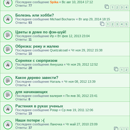
Последнее сообщение
Spika
«
Вс авг 10, 2014 17:12
Ответы:
77
1
2
3
4
Болезнь или хобби?
Последнее сообщение
Michael Bocharov
«
Вт апр 29, 2014 18:15
Ответы:
93
1
2
3
4
5
Цветы в доме по фэн-шуй!
Последнее сообщение
Ир
«
Вт фев 12, 2013 23:04
Ответы:
11
Обрезка: режу и жалею
Последнее сообщение
Quetzalcoatl
«
Чт ноя 29, 2012 15:38
Ответы:
10
Сорняки с сюрпризом
Последнее сообщение
Аннушка
«
Чт ноя 29, 2012 12:52
Ответы:
28
1
2
Какое дерево завести?
Последнее сообщение
Наталь
«
Чт ноя 08, 2012 13:39
Ответы:
4
для начинающих
Последнее сообщение
валерия
«
Пн янв 30, 2012 23:41
Ответы:
8
Растения в руках ученых
Последнее сообщение
Potap
«
Ср янв 19, 2011 12:06
Ответы:
19
Наши потери :-(
Последнее сообщение
Ланочка
«
Чт май 27, 2010 23:09
Ответы:
37
1
2