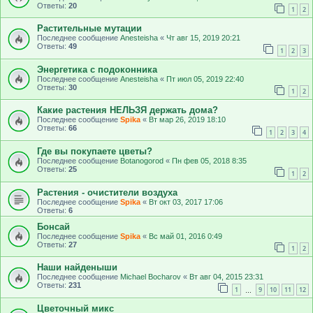
Ответы:
20
1
2
Растительные мутации
Последнее сообщение
Anesteisha
«
Чт авг 15, 2019 20:21
Ответы:
49
1
2
3
Энергетика с подоконника
Последнее сообщение
Anesteisha
«
Пт июл 05, 2019 22:40
Ответы:
30
1
2
Какие растения НЕЛЬЗЯ держать дома?
Последнее сообщение
Spika
«
Вт мар 26, 2019 18:10
Ответы:
66
1
2
3
4
Где вы покупаете цветы?
Последнее сообщение
Botanogorod
«
Пн фев 05, 2018 8:35
Ответы:
25
1
2
Растения - очистители воздуха
Последнее сообщение
Spika
«
Вт окт 03, 2017 17:06
Ответы:
6
Бонсай
Последнее сообщение
Spika
«
Вс май 01, 2016 0:49
Ответы:
27
1
2
Наши найденыши
Последнее сообщение
Michael Bocharov
«
Вт авг 04, 2015 23:31
Ответы:
231
1
9
10
11
12
…
Цветочный микс