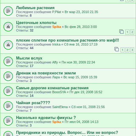
Любимые растения
Последнее сообщение
P.Pilat
«
Вт мар 23, 2010 21:35
Ответы:
8
Цветочные хлопоты
Последнее сообщение
Spika
«
Вс фев 28, 2010 3:00
Ответы:
32
1
2
плохие сплетни про комнатные растения-это миф!!!
Последнее сообщение
Iriska
«
Сб янв 16, 2010 17:19
Ответы:
44
1
2
3
Мысли вслух
Последнее сообщение
Affy
«
Пн ноя 30, 2009 22:34
Ответы:
17
Дренаж на поверхности земли
Последнее сообщение
Лара
«
Вс мар 15, 2009 15:39
Ответы:
3
Самые дорогие комнатные растения
Последнее сообщение
BoooSYA
«
Пт дек 19, 2008 16:52
Ответы:
14
Чайная роза????
Последнее сообщение
SaintElena
«
Сб ноя 01, 2008 21:56
Ответы:
7
Насколько ядовиты фикусы ?
Последнее сообщение
Spika
«
Пт июл 04, 2008 14:13
Ответы:
3
Природники из природы. Вопрос... Или не вопрос?