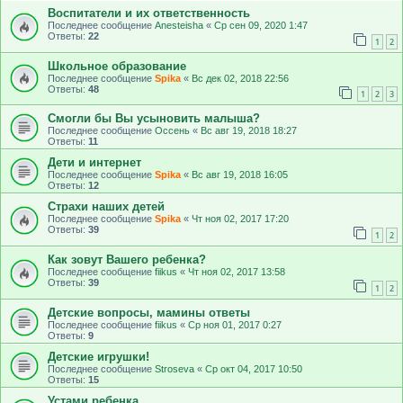
Воспитатели и их ответственность
Последнее сообщение
Anesteisha
«
Ср сен 09, 2020 1:47
Ответы:
22
1
2
Школьное образование
Последнее сообщение
Spika
«
Вс дек 02, 2018 22:56
Ответы:
48
1
2
3
Смогли бы Вы усыновить малыша?
Последнее сообщение
Оссень
«
Вс авг 19, 2018 18:27
Ответы:
11
Дети и интернет
Последнее сообщение
Spika
«
Вс авг 19, 2018 16:05
Ответы:
12
Страхи наших детей
Последнее сообщение
Spika
«
Чт ноя 02, 2017 17:20
Ответы:
39
1
2
Как зовут Вашего ребенка?
Последнее сообщение
fiikus
«
Чт ноя 02, 2017 13:58
Ответы:
39
1
2
Детские вопросы, мамины ответы
Последнее сообщение
fiikus
«
Ср ноя 01, 2017 0:27
Ответы:
9
Детские игрушки!
Последнее сообщение
Stroseva
«
Ср окт 04, 2017 10:50
Ответы:
15
Устами ребенка