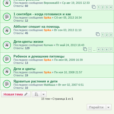
Последнее сообщение
Вероника83
«
Ср авг 19, 2015 12:33
Ответы:
60
1
2
3
4
1 сентября - когда готовимся и как
Последнее сообщение
Spika
«
Сб окт 05, 2013 16:34
Ответы:
12
Айболит спешит на помощь
Последнее сообщение
Spika
«
Вт сен 03, 2013 11:10
Ответы:
45
1
2
3
Дети-цветы жизни
Последнее сообщение
Колчин
«
Пт май 24, 2013 16:43
Ответы:
129
1
4
5
6
7
…
Ребенок и домашние питомцы
Последнее сообщение
Spika
«
Пн июл 06, 2009 16:39
Ответы:
13
Дети и цветы
Последнее сообщение
Spika
«
Пн ноя 10, 2008 21:57
Ответы:
19
Ядовитые растения и дети
Последнее сообщение
МаМаша
«
Вт окт 02, 2007 6:51
Ответы:
10
Новая тема
Н
о
в
а
я
т
е
м
а
15 тем • Страница
1
из
1
Перейти