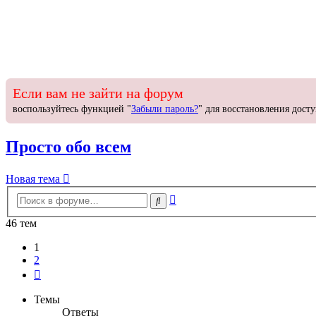
Если вам не зайти на форум
воспользуйтесь функцией "
Забыли пароль?
" для восстановления досту
Просто обо всем
Новая
Н
о
в
а
я
т
е
м
а
тема
Расширенный
Поиск
поиск
46 тем
1
2
След.
Темы
Ответы