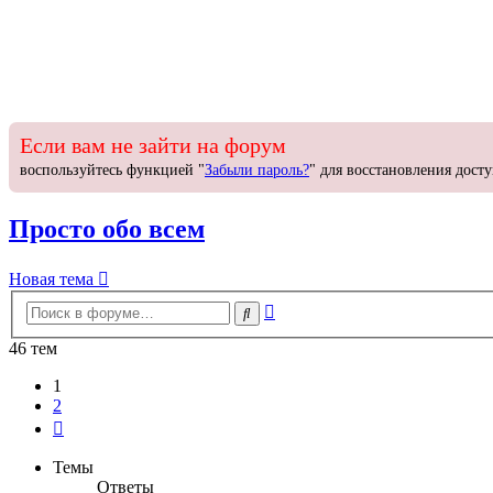
Если вам не зайти на форум
воспользуйтесь функцией "
Забыли пароль?
" для восстановления досту
Просто обо всем
Новая
Н
о
в
а
я
т
е
м
а
тема
Расширенный
Поиск
поиск
46 тем
1
2
След.
Темы
Ответы