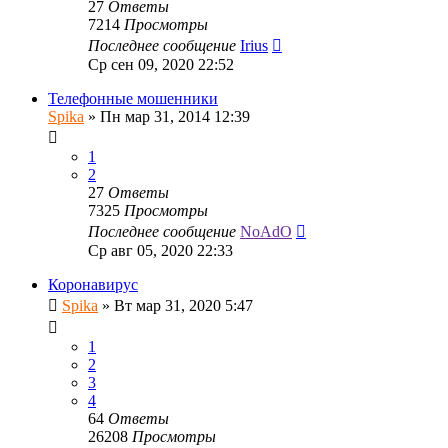
27
Ответы
7214
Просмотры
Последнее сообщение
Irius
Ср сен 09, 2020 22:52
Телефонные мошенники
Spika
»
Пн мар 31, 2014 12:39
1
2
27
Ответы
7325
Просмотры
Последнее сообщение
NoAdO
Ср авг 05, 2020 22:33
Коронавирус
Spika
»
Вт мар 31, 2020 5:47
1
2
3
4
64
Ответы
26208
Просмотры