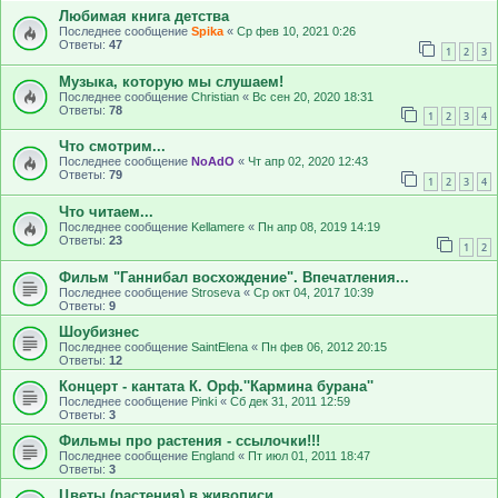
Любимая книга детства
Последнее сообщение
Spika
«
Ср фев 10, 2021 0:26
Ответы:
47
1
2
3
Музыка, которую мы слушаем!
Последнее сообщение
Christian
«
Вс сен 20, 2020 18:31
Ответы:
78
1
2
3
4
Что смотрим...
Последнее сообщение
NoAdO
«
Чт апр 02, 2020 12:43
Ответы:
79
1
2
3
4
Что читаем...
Последнее сообщение
Kellamere
«
Пн апр 08, 2019 14:19
Ответы:
23
1
2
Фильм "Ганнибал восхождение". Впечатления...
Последнее сообщение
Stroseva
«
Ср окт 04, 2017 10:39
Ответы:
9
Шоубизнес
Последнее сообщение
SaintElena
«
Пн фев 06, 2012 20:15
Ответы:
12
Концерт - кантата К. Орф.''Кармина бурана''
Последнее сообщение
Pinki
«
Сб дек 31, 2011 12:59
Ответы:
3
Фильмы про растения - ссылочки!!!
Последнее сообщение
Еngland
«
Пт июл 01, 2011 18:47
Ответы:
3
Цветы (растения) в живописи