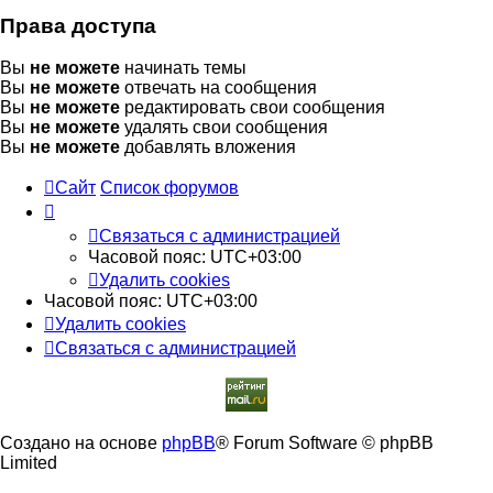
Права доступа
Вы
не можете
начинать темы
Вы
не можете
отвечать на сообщения
Вы
не можете
редактировать свои сообщения
Вы
не можете
удалять свои сообщения
Вы
не можете
добавлять вложения
Сайт
Список форумов
С
в
я
з
а
т
ь
с
я
с
а
д
м
и
н
и
с
т
р
а
ц
и
е
й
Часовой пояс:
UTC+03:00
Удалить cookies
Часовой пояс:
UTC+03:00
Удалить cookies
С
в
я
з
а
т
ь
с
я
с
а
д
м
и
н
и
с
т
р
а
ц
и
е
й
Создано на основе
phpBB
® Forum Software © phpBB
Limited