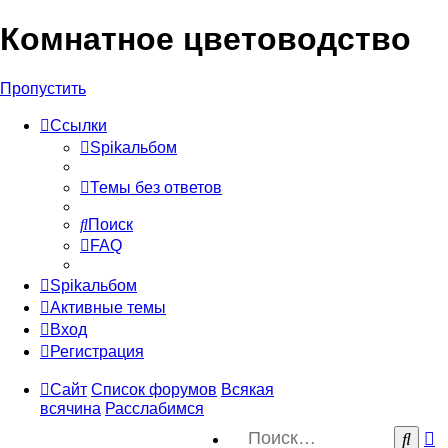
Комнатное цветоводство
Регистрация
Пропустить
Ссылки
Spikальбом
Темы без ответов
Поиск
FAQ
Spikальбом
Активные темы
Вход
Р
е
г
и
с
т
р
а
ц
и
я
Сайт
Список форумов
Всякая
всячина
Расслабимся
Р
Пои