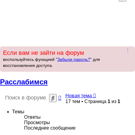
п
Если вам не зайти на форум
воспользуйтесь функцией "
Забыли пароль?
" для
восстановления доступа.
Расслабимся
Новая
Н
о
в
а
я
т
е
м
а
Расширенный
Поиск
тема
17 тем • Страница
1
из
1
поиск
Темы
Ответы
Просмотры
Последнее сообщение