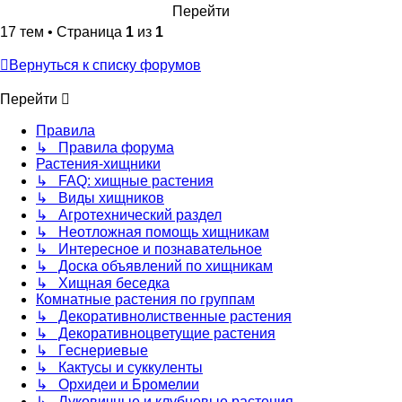
17 тем • Страница
1
из
1
Вернуться к списку форумов
Перейти
Правила
↳ Правила форума
Растения-хищники
↳ FAQ: хищные растения
↳ Виды хищников
↳ Агротехнический раздел
↳ Неотложная помощь хищникам
↳ Интересное и познавательное
↳ Доска объявлений по хищникам
↳ Хищная беседка
Комнатные растения по группам
↳ Декоративнолиственные растения
↳ Декоративноцветущие растения
↳ Геснериевые
↳ Кактусы и суккуленты
↳ Орхидеи и Бромелии
↳ Луковичные и клубневые растения