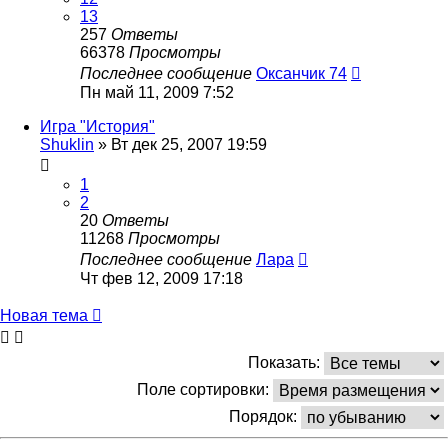
13
257
Ответы
66378
Просмотры
Последнее сообщение
Оксанчик 74
Пн май 11, 2009 7:52
Игра "История"
Shuklin
»
Вт дек 25, 2007 19:59
1
2
20
Ответы
11268
Просмотры
Последнее сообщение
Лара
Чт фев 12, 2009 17:18
Новая
Н
о
в
а
я
т
е
м
а
тема
Показать:
Поле сортировки:
Порядок: