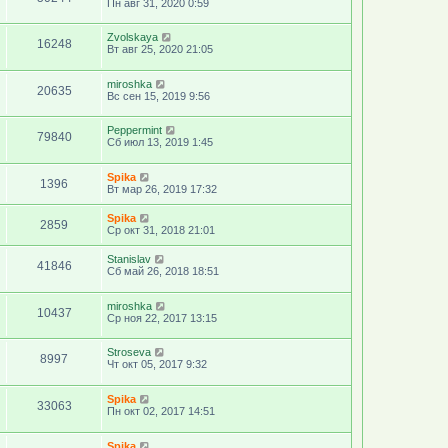
Пн авг 31, 2020 0:59
Zvolskaya
16248
Вт авг 25, 2020 21:05
miroshka
20635
Вс сен 15, 2019 9:56
Peppermint
79840
Сб июл 13, 2019 1:45
Spika
1396
Вт мар 26, 2019 17:32
Spika
2859
Ср окт 31, 2018 21:01
Stanislav
41846
Сб май 26, 2018 18:51
miroshka
10437
Ср ноя 22, 2017 13:15
Stroseva
8997
Чт окт 05, 2017 9:32
Spika
33063
Пн окт 02, 2017 14:51
Spika