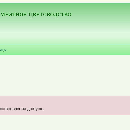
мнатное цветоводство
омцы
осстановления доступа.