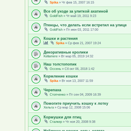
Spika
»
Чт фев 15, 2007 16:15
Все об уходе за улиткой ахатиной
GoldFish
»
Чт май 19, 2011 9:23
Птенцы, что делать если встретил на улице
GoldFish
»
Пт июн 03, 2011 17:00
Кошки и растения
Spika
»
Ср фев 21, 2007 19:24
Декоративные кролики
Kellamere
»
Вт мар 05, 2019 14:32
Наш толстопопик
Оссень
»
Сб окт 06, 2018 1:42
Кормление кошки
Spika
»
Вт ноя 13, 2007 11:59
Черепаха
Стопченко
»
Пт сен 04, 2009 16:39
Помогите приучить кошку к лотку
Хельга
»
Ср мар 12, 2008 15:06
Кормушки для птиц
Сталкер
»
Чт ноя 20, 2008 9:38
Найденные кошки, коты, котята