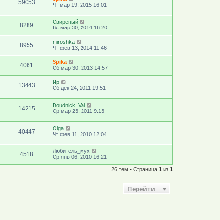
59053
Чт мар 19, 2015 16:01
Свирепый
8289
Вс мар 30, 2014 16:20
miroshka
8955
Чт фев 13, 2014 11:46
Spika
4061
Сб мар 30, 2013 14:57
Ир
13443
Сб дек 24, 2011 19:51
Doudnick_Val
14215
Ср мар 23, 2011 9:13
Olga
40447
Чт фев 11, 2010 12:04
Любитель_мух
4518
Ср янв 06, 2010 16:21
26 тем • Страница
1
из
1
Перейти