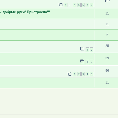
157
1
4
5
6
7
8
…
 добрые руки! Пристроена!!!
11
11
5
25
1
2
39
1
2
96
1
2
3
4
5
11