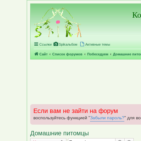
Регистрация
Ко
Ссылки
Spikальбом
Активные темы
Сайт
Список форумов
Побеседуем
Домашние пит
Если вам не зайти на форум
воспользуйтесь функцией "
Забыли пароль?
" для в
Домашние питомцы