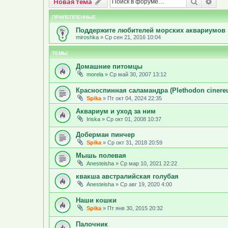
Новая тема
Поиск
Рас
Н
о
в
а
я
т
е
м
а
ПРИЛЕПЛЕННЫЕ
Поддержите любителей морских аквариумов
miroshka
»
Ср сен 21, 2016 10:04
ТЕМЫ
Домашние питомцы
morela
»
Ср май 30, 2007 13:12
Красноспинная саламандра (Plethodon cinere
Spika
»
Пт окт 04, 2024 22:35
Аквариум и уход за ним
Iriska
»
Ср окт 01, 2008 10:37
Доберман пинчер
Spika
»
Ср окт 31, 2018 20:59
Мышь полевая
Anesteisha
»
Ср мар 10, 2021 22:22
квакша австралийская голубая
Anesteisha
»
Ср авг 19, 2020 4:00
Наши кошки
Spika
»
Пт янв 30, 2015 20:32
Палочник