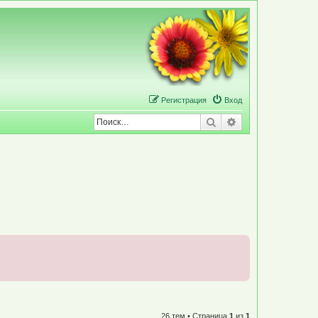
Р
е
г
и
с
т
р
а
ц
и
я
Вход
Поиск
Расширенный по
26 тем • Страница
1
из
1