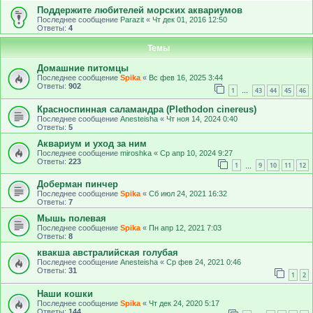
Поддержите любителей морских аквариумов
Последнее сообщение
Parazit
«
Чт дек 01, 2016 12:50
Ответы:
4
Темы
Домашние питомцы
Последнее сообщение
Spika
«
Вс фев 16, 2025 3:44
Ответы:
902
1
43
44
45
46
…
Красноспинная саламандра (Plethodon cinereus)
Последнее сообщение
Anesteisha
«
Чт ноя 14, 2024 0:40
Ответы:
5
Аквариум и уход за ним
Последнее сообщение
miroshka
«
Ср апр 10, 2024 9:27
Ответы:
223
1
9
10
11
12
…
Доберман пинчер
Последнее сообщение
Spika
«
Сб июл 24, 2021 16:32
Ответы:
7
Мышь полевая
Последнее сообщение
Spika
«
Пн апр 12, 2021 7:03
Ответы:
8
квакша австралийская голубая
Последнее сообщение
Anesteisha
«
Ср фев 24, 2021 0:46
Ответы:
31
1
2
Наши кошки
Последнее сообщение
Spika
«
Чт дек 24, 2020 5:17
Ответы:
144