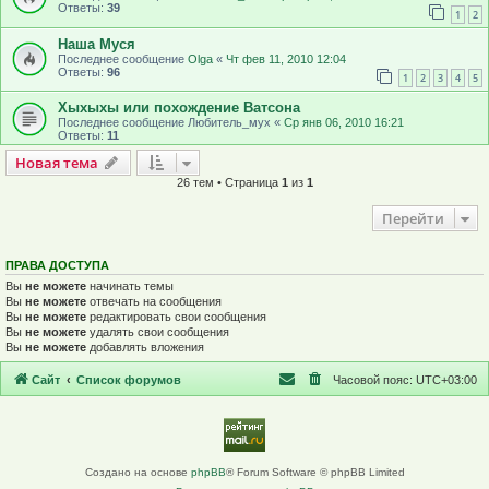
Ответы:
39
1
2
Наша Муся
Последнее сообщение
Olga
«
Чт фев 11, 2010 12:04
Ответы:
96
1
2
3
4
5
Хыхыхы или похождение Ватсона
Последнее сообщение
Любитель_мух
«
Ср янв 06, 2010 16:21
Ответы:
11
Новая тема
Н
о
в
а
я
т
е
м
а
26 тем • Страница
1
из
1
Перейти
ПРАВА ДОСТУПА
Вы
не можете
начинать темы
Вы
не можете
отвечать на сообщения
Вы
не можете
редактировать свои сообщения
Вы
не можете
удалять свои сообщения
Вы
не можете
добавлять вложения
Сайт
Список форумов
Часовой пояс:
UTC+03:00
Создано на основе
phpBB
® Forum Software © phpBB Limited