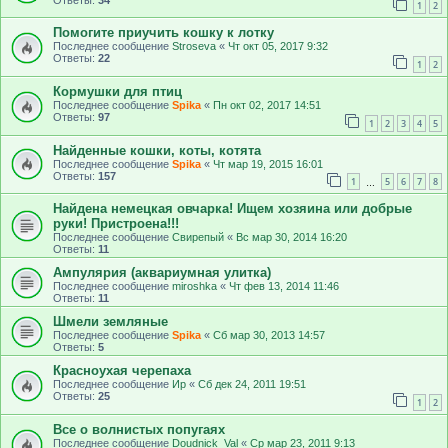
1
2
Помогите приучить кошку к лотку
Последнее сообщение
Stroseva
«
Чт окт 05, 2017 9:32
Ответы:
22
1
2
Кормушки для птиц
Последнее сообщение
Spika
«
Пн окт 02, 2017 14:51
Ответы:
97
1
2
3
4
5
Найденные кошки, коты, котята
Последнее сообщение
Spika
«
Чт мар 19, 2015 16:01
Ответы:
157
1
5
6
7
8
…
Найдена немецкая овчарка! Ищем хозяина или добрые
руки! Пристроена!!!
Последнее сообщение
Свирепый
«
Вс мар 30, 2014 16:20
Ответы:
11
Ампулярия (аквариумная улитка)
Последнее сообщение
miroshka
«
Чт фев 13, 2014 11:46
Ответы:
11
Шмели земляные
Последнее сообщение
Spika
«
Сб мар 30, 2013 14:57
Ответы:
5
Красноухая черепаха
Последнее сообщение
Ир
«
Сб дек 24, 2011 19:51
Ответы:
25
1
2
Все о волнистых попугаях
Последнее сообщение
Doudnick_Val
«
Ср мар 23, 2011 9:13