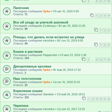
1
5
6
7
8
…
Палочник
Последнее сообщение
Spika
«
Пн авг 31, 2020 0:59
Ответы:
71
1
2
3
4
Все об уходе за улиткой ахатиной
Последнее сообщение
Zvolskaya
«
Вт авг 25, 2020 21:05
Ответы:
46
1
2
3
Птенцы, что делать если встретил на улице
Последнее сообщение
miroshka
«
Вс сен 15, 2019 9:56
Ответы:
49
1
2
3
Кошки и растения
Последнее сообщение
Peppermint
«
Сб июл 13, 2019 1:45
Ответы:
154
1
5
6
7
8
…
Декоративные кролики
Последнее сообщение
Spika
«
Вт мар 26, 2019 17:32
Ответы:
3
Наш толстопопик
Последнее сообщение
Spika
«
Ср окт 31, 2018 21:01
Ответы:
15
Кормление кошки
Последнее сообщение
Stanislav
«
Сб май 26, 2018 18:51
Ответы:
115
1
2
3
4
5
6
Черепаха
Последнее сообщение
miroshka
«
Ср ноя 22, 2017 13:15
Ответы:
34