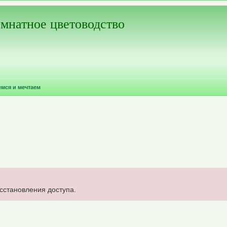
мнатное цветоводство
емся и мечтаем
осстановления доступа.