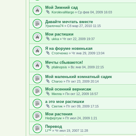
Мой Зимний сад
KorolevaMargo
»
Ср фев 04, 2009 16:03
Давайте мечтать вместе
Уралочка74
»
Сб мар 27, 2010 11:15
Мои растишки
ukka
»
Чт окт 22, 2009 19:37
Я на форуме новенькая
Стопченко
»
Чт янв 29, 2009 13:04
Мечты сбываются!
pfalinopsis
»
Вс янв 04, 2009 22:15
Мой маленький комнатный садик
Charoo
»
Пт окт 23, 2009 20:14
Мой осенний вернисаж
Милла
»
Пн окт 12, 2009 16:57
а это мои растишки
Светик
»
Пт окт 09, 2009 17:15
Мои растения
Нефертум
»
Пт июл 24, 2009 1:21
Перевод
LI™
»
Чт июл 19, 2007 11:28