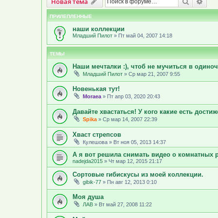
Новая тема
Поиск
Рас
Н
о
в
а
я
т
е
м
а
ПРИЛЕПЛЕННЫЕ
наши коллекции
Младший Пилот
»
Пт май 04, 2007 14:18
ТЕМЫ
Наши мечталки :), чтоб не мучиться в одиночк
Младший Пилот
»
Ср мар 21, 2007 9:55
Новенькая тут!
Moraea
»
Пт апр 03, 2020 20:43
Давайте хвастаться! У кого какие есть дости
Spika
»
Ср мар 14, 2007 22:39
Хваст стрепсов
Кулешова
»
Вт ноя 05, 2013 14:37
А я вот решила снимать видео о комнатных р
nadejda2015
»
Чт мар 12, 2015 21:17
Cортовые гибискусы из моей коллекции.
gibik-77
»
Пн авг 12, 2013 0:10
Моя душа
ЛАВ
»
Вт май 27, 2008 11:22