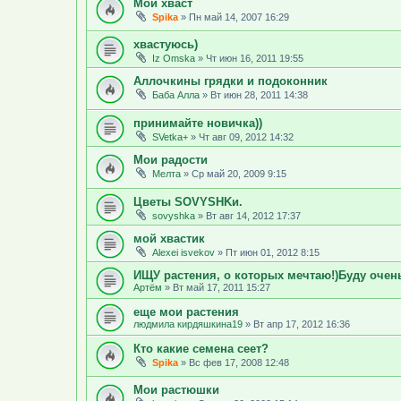
Мой хваст
Spika
»
Пн май 14, 2007 16:29
хвастуюсь)
Iz Omska
»
Чт июн 16, 2011 19:55
Аллочкины грядки и подоконник
Баба Алла
»
Вт июн 28, 2011 14:38
принимайте новичка))
SVetka+
»
Чт авг 09, 2012 14:32
Мои радости
Мелта
»
Ср май 20, 2009 9:15
Цветы SOVYSHKи.
sovyshka
»
Вт авг 14, 2012 17:37
мой хвастик
Alexei isvekov
»
Пт июн 01, 2012 8:15
ИЩУ растения, о которых мечтаю!)Буду очен
Артём
»
Вт май 17, 2011 15:27
еще мои растения
людмила кирдяшкина19
»
Вт апр 17, 2012 16:36
Кто какие семена сеет?
Spika
»
Вс фев 17, 2008 12:48
Мои растюшки