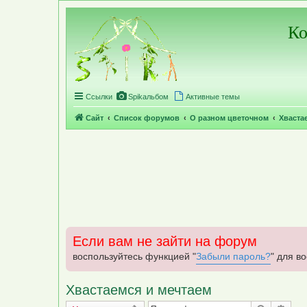
Регистрация
Ко
Ссылки
Spikальбом
Активные темы
Сайт
Список форумов
О разном цветочном
Хваста
Если вам не зайти на форум
воспользуйтесь функцией "
Забыли пароль?
" для в
Хвастаемся и мечтаем