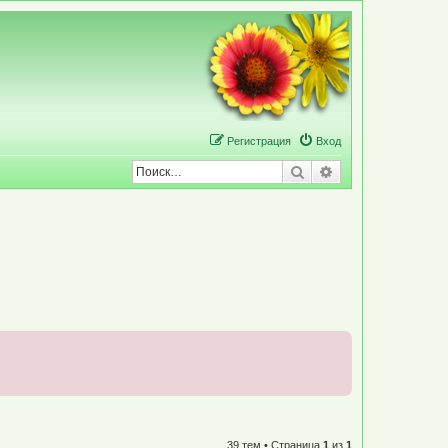
Р
е
г
и
с
т
р
а
ц
и
я
Вход
Поиск
Расширенный по
39 тем • Страница
1
из
1