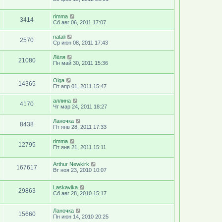
rimma
3414
Сб авг 06, 2011 17:07
natali
2570
Ср июн 08, 2011 17:43
Лёля
21080
Пн май 30, 2011 15:36
Olga
14365
Пт апр 01, 2011 15:47
аллина
4170
Чт мар 24, 2011 18:27
Ланочка
8438
Пт янв 28, 2011 17:33
rimma
12795
Пт янв 21, 2011 15:11
Arthur Newkirk
167617
Вт ноя 23, 2010 10:07
Laskavika
29863
Сб авг 28, 2010 15:17
Ланочка
15660
Пн июн 14, 2010 20:25