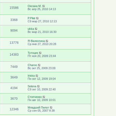
Оксана М.
15586
Вс апр 25, 2010 14:13
P.Pilat
3368
Сб мар 27, 2010 12:13
ukka
9094
Вс мар 21, 2010 16:30
Я-Валентина
13776
Ср янв 27, 2010 20:28
Тутоцек
14383
Пт ноя 20, 2009 23:44
Charoo
7449
Вс окт 25, 2009 23:09
Iriska
3649
Пн окт 12, 2009 19:04
Selena
4194
Сб окт 10, 2009 22:40
Стопченко
3670
Пн авг 10, 2009 10:01
Младший Пилот
12346
Ср сен 05, 2007 8:38