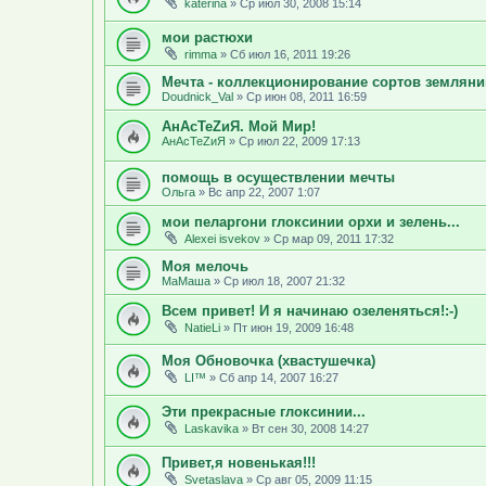
katerina
»
Ср июл 30, 2008 15:14
мои растюхи
rimma
»
Сб июл 16, 2011 19:26
Мечта - коллекционирование сортов земляни
Doudnick_Val
»
Ср июн 08, 2011 16:59
АнАсТеZиЯ. Мой Мир!
АнАсТеZиЯ
»
Ср июл 22, 2009 17:13
помощь в осуществлении мечты
Ольга
»
Вс апр 22, 2007 1:07
мои пеларгони глоксинии орхи и зелень...
Alexei isvekov
»
Ср мар 09, 2011 17:32
Моя мелочь
МаМаша
»
Ср июл 18, 2007 21:32
Всем привет! И я начинаю озеленяться!:-)
NatieLi
»
Пт июн 19, 2009 16:48
Моя Обновочка (хвастушечка)
LI™
»
Сб апр 14, 2007 16:27
Эти прекрасные глоксинии...
Laskavika
»
Вт сен 30, 2008 14:27
Привет,я новенькая!!!
Svetaslava
»
Ср авг 05, 2009 11:15