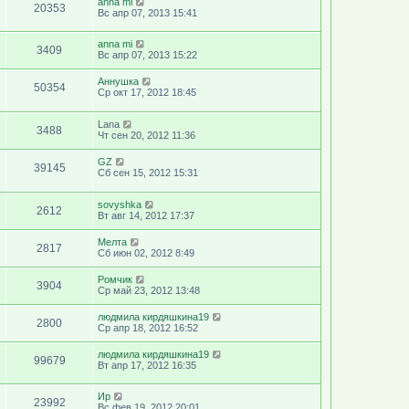
anna mi
20353
Вс апр 07, 2013 15:41
anna mi
3409
Вс апр 07, 2013 15:22
Аннушка
50354
Ср окт 17, 2012 18:45
Lana
3488
Чт сен 20, 2012 11:36
GZ
39145
Сб сен 15, 2012 15:31
sovyshka
2612
Вт авг 14, 2012 17:37
Мелта
2817
Сб июн 02, 2012 8:49
Ромчик
3904
Ср май 23, 2012 13:48
людмила кирдяшкина19
2800
Ср апр 18, 2012 16:52
людмила кирдяшкина19
99679
Вт апр 17, 2012 16:35
Ир
23992
Вс фев 19, 2012 20:01