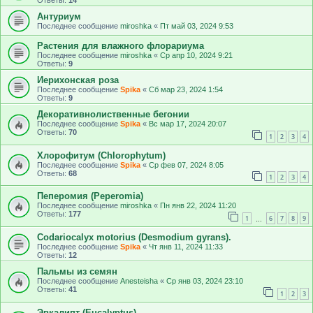
Ответы:
14
Антуриум
Последнее сообщение
miroshka
«
Пт май 03, 2024 9:53
Растения для влажного флорариума
Последнее сообщение
miroshka
«
Ср апр 10, 2024 9:21
Ответы:
9
Иерихонская роза
Последнее сообщение
Spika
«
Сб мар 23, 2024 1:54
Ответы:
9
Декоративнолиственные бегонии
Последнее сообщение
Spika
«
Вс мар 17, 2024 20:07
Ответы:
70
1
2
3
4
Хлорофитум (Chlorophytum)
Последнее сообщение
Spika
«
Ср фев 07, 2024 8:05
Ответы:
68
1
2
3
4
Пеперомия (Peperomia)
Последнее сообщение
miroshka
«
Пн янв 22, 2024 11:20
Ответы:
177
1
6
7
8
9
…
Codariocalyx motorius (Desmodium gyrans).
Последнее сообщение
Spika
«
Чт янв 11, 2024 11:33
Ответы:
12
Пальмы из семян
Последнее сообщение
Anesteisha
«
Ср янв 03, 2024 23:10
Ответы:
41
1
2
3
Эвкалипт (Eucalyptus)