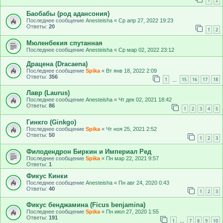
1
2
Баобабы (род адансония)
Последнее сообщение
Anesteisha
«
Ср апр 27, 2022 19:23
Ответы:
20
1
2
Мюленбекия спутанная
Последнее сообщение
Anesteisha
«
Ср мар 02, 2022 23:12
Драцена (Dracaena)
Последнее сообщение
Spika
«
Вт янв 18, 2022 2:09
Ответы:
356
1
15
16
17
18
…
Лавр (Laurus)
Последнее сообщение
Anesteisha
«
Чт дек 02, 2021 18:42
Ответы:
86
1
2
3
4
5
Гинкго (Ginkgo)
Последнее сообщение
Spika
«
Чт ноя 25, 2021 2:52
Ответы:
50
1
2
3
Филодендрон Биркин и Империал Ред
Последнее сообщение
Spika
«
Пн мар 22, 2021 9:57
Ответы:
1
Фикус Кинки
Последнее сообщение
Anesteisha
«
Пн авг 24, 2020 0:43
Ответы:
40
1
2
3
Фикус бенджамина (Ficus benjamina)
Последнее сообщение
Spika
«
Пн июл 27, 2020 1:55
Ответы:
191
1
7
8
9
10
…