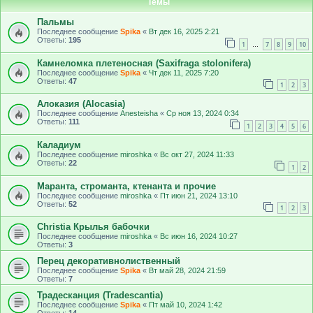
Темы
Пальмы
Последнее сообщение
Spika
«
Вт дек 16, 2025 2:21
Ответы:
195
1
7
8
9
10
…
Камнеломка плетеносная (Saxifraga stolonifera)
Последнее сообщение
Spika
«
Чт дек 11, 2025 7:20
Ответы:
47
1
2
3
Алоказия (Alocasia)
Последнее сообщение
Anesteisha
«
Ср ноя 13, 2024 0:34
Ответы:
111
1
2
3
4
5
6
Каладиум
Последнее сообщение
miroshka
«
Вс окт 27, 2024 11:33
Ответы:
22
1
2
Маранта, строманта, ктенанта и прочие
Последнее сообщение
miroshka
«
Пт июн 21, 2024 13:10
Ответы:
52
1
2
3
Christia Крылья бабочки
Последнее сообщение
miroshka
«
Вс июн 16, 2024 10:27
Ответы:
3
Перец декоративнолиственный
Последнее сообщение
Spika
«
Вт май 28, 2024 21:59
Ответы:
7
Традесканция (Tradescantia)
Последнее сообщение
Spika
«
Пт май 10, 2024 1:42