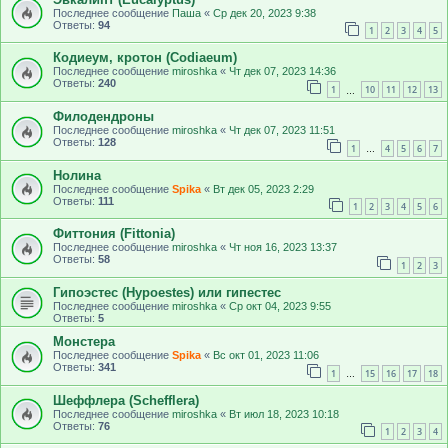
Последнее сообщение
Паша
«
Ср дек 20, 2023 9:38
Ответы:
94
1
2
3
4
5
Кодиеум, кротон (Codiaeum)
Последнее сообщение
miroshka
«
Чт дек 07, 2023 14:36
Ответы:
240
1
10
11
12
13
…
Филодендроны
Последнее сообщение
miroshka
«
Чт дек 07, 2023 11:51
Ответы:
128
1
4
5
6
7
…
Нолина
Последнее сообщение
Spika
«
Вт дек 05, 2023 2:29
Ответы:
111
1
2
3
4
5
6
Фиттония (Fittonia)
Последнее сообщение
miroshka
«
Чт ноя 16, 2023 13:37
Ответы:
58
1
2
3
Гипоэстес (Hypoestes) или гипестес
Последнее сообщение
miroshka
«
Ср окт 04, 2023 9:55
Ответы:
5
Монстера
Последнее сообщение
Spika
«
Вс окт 01, 2023 11:06
Ответы:
341
1
15
16
17
18
…
Шеффлера (Schefflera)
Последнее сообщение
miroshka
«
Вт июл 18, 2023 10:18
Ответы:
76
1
2
3
4