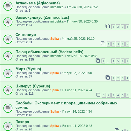
Аглаонема (Aglaonema)
Последнее сообщение
miroshka
«
Пт июн 30, 2023 8:52
Ответы:
9
Замиокулькус (Zamioculcas)
Последнее сообщение
miroshka
«
Пт июн 30, 2023 8:30
Ответы:
64
1
2
3
4
Сингониум
Последнее сообщение
Spika
«
Чт май 25, 2023 10:10
Ответы:
91
1
2
3
4
5
Плющ обыкновенный (Hedera helix)
Последнее сообщение
miroshka
«
Чт май 18, 2023 8:35
Ответы:
135
1
4
5
6
7
…
Мирт (Myrtus)
Последнее сообщение
Spika
«
Чт дек 22, 2022 0:08
Ответы:
67
1
2
3
4
Циперус (Cyperus)
Последнее сообщение
Spika
«
Пт ноя 11, 2022 4:24
Ответы:
113
1
2
3
4
5
6
Баобабы. Эксперимент с проращиванием собранных
семян.
Последнее сообщение
Spika
«
Пт окт 14, 2022 4:34
Ответы:
18
Пахира
Последнее сообщение
Spika
«
Вс сен 11, 2022 0:48
Ответы:
26