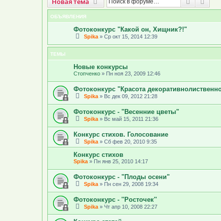
Новая тема
Поиск
Рас
Н
о
в
а
я
т
е
м
а
ОБЪЯВЛЕНИЯ
Фотоконкурс "Какой он, Хищник?!"
Spika
»
Ср окт 15, 2014 12:39
ТЕМЫ
Новые конкурсы
Стопченко
»
Пн ноя 23, 2009 12:46
Фотоконкурс "Красота декоративнолиственно
Spika
»
Вс дек 09, 2012 21:28
Фотоконкурс - "Весенние цветы"
Spika
»
Вс май 15, 2011 21:36
Конкурс стихов. Голосование
Spika
»
Сб фев 20, 2010 9:35
Конкурс стихов
Spika
»
Пн янв 25, 2010 14:17
Фотоконкурс - "Плоды осени"
Spika
»
Пн сен 29, 2008 19:34
Фотоконкурс - ''Росточек''
Spika
»
Чт апр 10, 2008 22:27