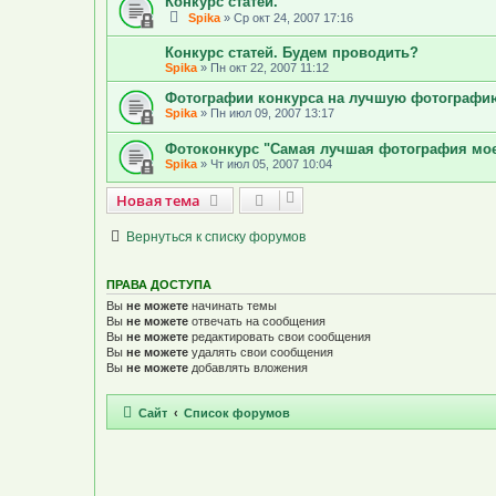
Конкурс статей.
Spika
»
Ср окт 24, 2007 17:16
Конкурс статей. Будем проводить?
Spika
»
Пн окт 22, 2007 11:12
Фотографии конкурса на лучшую фотографи
Spika
»
Пн июл 09, 2007 13:17
Фотоконкурс "Самая лучшая фотография моег
Spika
»
Чт июл 05, 2007 10:04
Новая тема
Н
о
в
а
я
т
е
м
а
Вернуться к списку форумов
ПРАВА ДОСТУПА
Вы
не можете
начинать темы
Вы
не можете
отвечать на сообщения
Вы
не можете
редактировать свои сообщения
Вы
не можете
удалять свои сообщения
Вы
не можете
добавлять вложения
Сайт
Список форумов