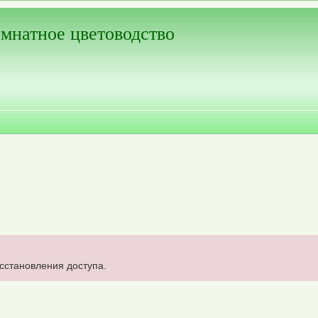
мнатное цветоводство
осстановления доступа.