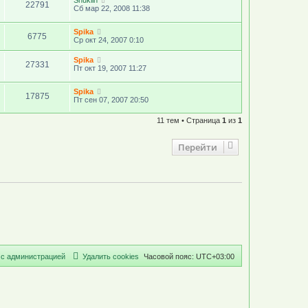
Shuklin
22791
Сб мар 22, 2008 11:38
Spika
6775
Ср окт 24, 2007 0:10
Spika
27331
Пт окт 19, 2007 11:27
Spika
17875
Пт сен 07, 2007 20:50
11 тем • Страница
1
из
1
Перейти
с
а
д
м
и
н
и
с
т
р
а
ц
и
е
й
Удалить cookies
Часовой пояс:
UTC+03:00