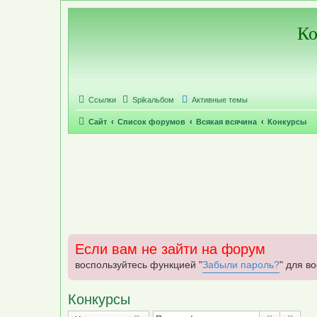
Регистрация
Ко
Ссылки
Spikальбом
Активные темы
Сайт
Список форумов
Всякая всячина
Конкурсы
Если вам не зайти на форум
воспользуйтесь функцией "
Забыли пароль?
" для в
Конкурсы