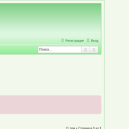
Р
е
г
и
с
т
р
а
ц
и
я
Вход
Поиск
Расширенный по
11 тем • Страница
1
из
1