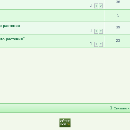
38
1
2
5
ю растения
39
1
2
о растения''
23
1
2
С
в
я
з
а
т
ь
с
я