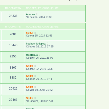
ПРОСМОТРЫ
ПОСЛЕДНЕЕ СООБЩЕНИЕ
Алиска
24338
Чт дек 04, 2014 19:32
ПРОСМОТРЫ
ПОСЛЕДНЕЕ СООБЩЕНИЕ
Spika
9081
Ср окт 15, 2014 12:53
koshachia-lapka
16440
Сб фев 02, 2013 17:35
Настюша
9256
Ср июл 06, 2011 23:09
Spika
8867
Сб май 22, 2010 23:36
Spika
8882
Сб фев 20, 2010 9:41
Spika
20922
Ср дек 03, 2008 21:42
Spika
22463
Чт июл 24, 2008 20:28