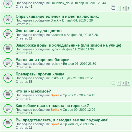
Последнее сообщение
Doudnick_Val
«
Пн апр 04, 2011 20:44
Ответы:
41
1
2
3
Опрыскивание зеленок и налет на листьях.
Последнее сообщение
Black
«
Вт май 04, 2010 0:29
Ответы:
19
Фонтанчики для цветов
Последнее сообщение
валерия
«
Вс фев 28, 2010 3:26
Ответы:
11
Заморозка воды в холодильнике (или зимой на улице)
Последнее сообщение
Буба
«
Чт фев 11, 2010 11:30
Ответы:
16
Растения и горячие батареи
Последнее сообщение
redish
«
Вс фев 07, 2010 23:30
Ответы:
4
Препараты против клеща
Последнее сообщение
Iriska
«
Пн дек 21, 2009 21:29
Ответы:
53
1
2
3
что за насекомое?
Последнее сообщение
Spika
«
Ср ноя 25, 2009 14:43
Ответы:
1
Как избавиться от налета на горшках?
Последнее сообщение
Spika
«
Ср сен 09, 2009 12:09
Ответы:
14
Вы представляете, я сегодня землю поджарила!
Последнее сообщение
Spika
«
Ср июл 29, 2009 11:40
Ответы:
11