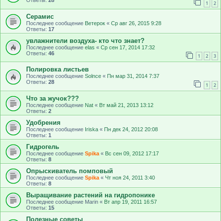
Ответы:
28
1
2
Серамис
Последнее сообщение
Ветерок
«
Ср авг 26, 2015 9:28
Ответы:
17
увлажнители воздуха- кто что знает?
Последнее сообщение
elas
«
Ср сен 17, 2014 17:32
Ответы:
46
1
2
3
Полировка листьев
Последнее сообщение
Solnce
«
Пн мар 31, 2014 7:37
Ответы:
28
1
2
Что за жучок???
Последнее сообщение
Nat
«
Вт май 21, 2013 13:12
Ответы:
2
Удобрения
Последнее сообщение
Iriska
«
Пн дек 24, 2012 20:08
Ответы:
1
Гидрогель
Последнее сообщение
Spika
«
Вс сен 09, 2012 17:17
Ответы:
8
Опрыскиватель помповый
Последнее сообщение
Spika
«
Чт ноя 24, 2011 3:40
Ответы:
8
Выращивание растений на гидропонике
Последнее сообщение
Marin
«
Вт апр 19, 2011 16:57
Ответы:
15
Полезные советы