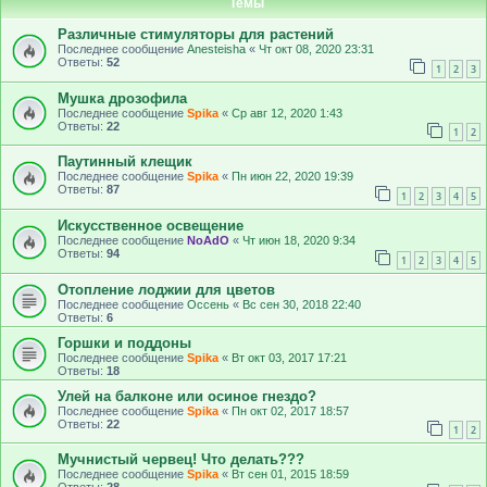
Темы
Различные стимуляторы для растений
Последнее сообщение
Anesteisha
«
Чт окт 08, 2020 23:31
Ответы:
52
1
2
3
Мушка дрозофила
Последнее сообщение
Spika
«
Ср авг 12, 2020 1:43
Ответы:
22
1
2
Паутинный клещик
Последнее сообщение
Spika
«
Пн июн 22, 2020 19:39
Ответы:
87
1
2
3
4
5
Искусственное освещение
Последнее сообщение
NoAdO
«
Чт июн 18, 2020 9:34
Ответы:
94
1
2
3
4
5
Отопление лоджии для цветов
Последнее сообщение
Оссень
«
Вс сен 30, 2018 22:40
Ответы:
6
Горшки и поддоны
Последнее сообщение
Spika
«
Вт окт 03, 2017 17:21
Ответы:
18
Улей на балконе или осиное гнездо?
Последнее сообщение
Spika
«
Пн окт 02, 2017 18:57
Ответы:
22
1
2
Мучнистый червец! Что делать???
Последнее сообщение
Spika
«
Вт сен 01, 2015 18:59