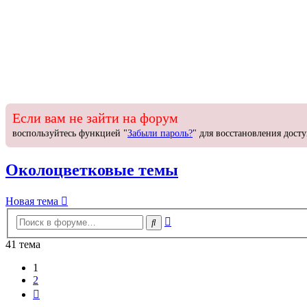
Если вам не зайти на форум
воспользуйтесь функцией "
Забыли пароль?
" для восстановления досту
Околоцветковые темы
Новая
Н
о
в
а
я
т
е
м
а
тема
Расширенный
Поиск
поиск
41 тема
1
2
След.