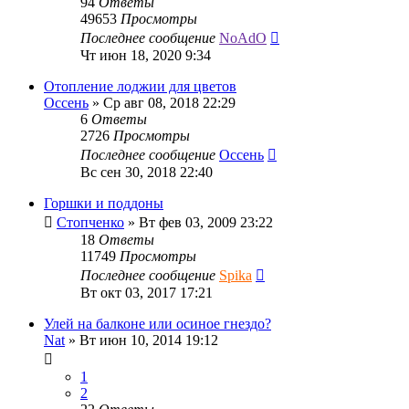
94
Ответы
49653
Просмотры
Последнее сообщение
NoAdO
Чт июн 18, 2020 9:34
Отопление лоджии для цветов
Оссень
»
Ср авг 08, 2018 22:29
6
Ответы
2726
Просмотры
Последнее сообщение
Оссень
Вс сен 30, 2018 22:40
Горшки и поддоны
Стопченко
»
Вт фев 03, 2009 23:22
18
Ответы
11749
Просмотры
Последнее сообщение
Spika
Вт окт 03, 2017 17:21
Улей на балконе или осиное гнездо?
Nat
»
Вт июн 10, 2014 19:12
1
2