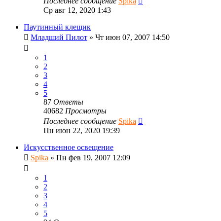
Последнее сообщение
Spika
Ср авг 12, 2020 1:43
Паутинный клещик
Младший Пилот
»
Чт июн 07, 2007 14:50
1
2
3
4
5
87
Ответы
40682
Просмотры
Последнее сообщение
Spika
Пн июн 22, 2020 19:39
Искусственное освещение
Spika
»
Пн фев 19, 2007 12:09
1
2
3
4
5